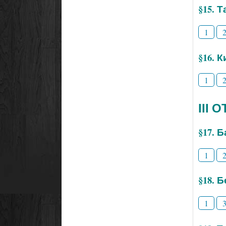
§15. 
1
§16. 
1
ІІІ
§17. 
1
§18. 
1