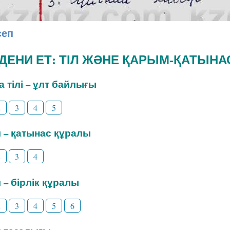
сеп
ӘДЕНИ ЕТ: ТІЛ ЖӘНЕ ҚАРЫМ-ҚАТЫНА
на тілі – ұлт байлығы
2
3
4
5
іл – қатынас құралы
2
3
4
л – бірлік құралы
2
3
4
5
6