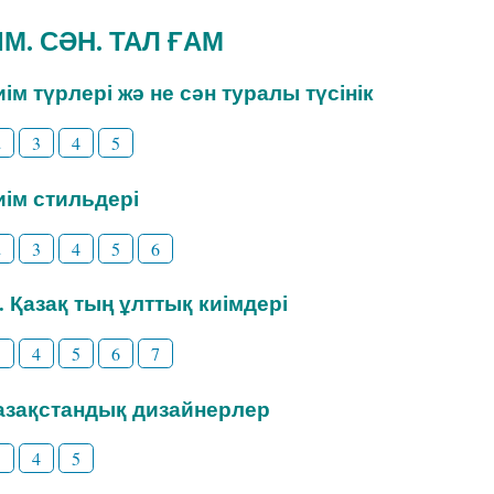
ИІМ. СӘН. ТАЛ ҒАМ
Киім түрлері жә не сән туралы түсінік
2
3
4
5
Киім стильдері
2
3
4
5
6
3. Қазақ тың ұлттық киімдері
3
4
5
6
7
Қазақстандық дизайнерлер
3
4
5