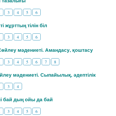
іл тазалығы
2
3
4
5
6
ті жұрттың тілін біл
2
3
4
5
6
 Сөйлеу мәдениеті. Амандасу, қоштасу
2
3
4
5
6
7
8
өйлеу мәдениеті. Сыпайылық, әдептілік
2
3
4
ілі бай дың ойы да бай
2
3
4
5
6