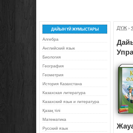
ДҮЖ
›
ДАЙЫН ҮЙ ЖҰМЫСТАРЫ
Алгебра
Дайы
Английский язык
Упра
Биология
География
Геометрия
История Казахстана
Казахская литература
Казахский язык и литература
Қазақ тілі
Математика
Жау
Русский язык