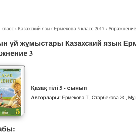
5 класс
›
Казахский язык Ермекова 5 класс 2017
›
Упражнение
н үй жұмыстары Казахский язык Ерме
жнение 3
Қазақ тілі 5 - сынып
Авторлары:
Ермекова Т., Отарбекова Ж., Мұ
абы: