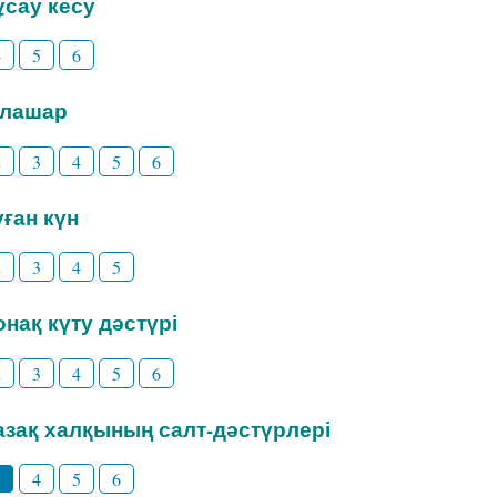
Тұсау кесу
4
5
6
Тілашар
2
3
4
5
6
уған күн
2
3
4
5
Қонақ күту дәстүрі
2
3
4
5
6
Қазақ халқының салт-дәстүрлері
3
4
5
6