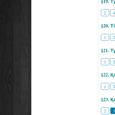
§19. 
2
§20. 
1
§21. Т
1
§22. 
1
§23. 
2