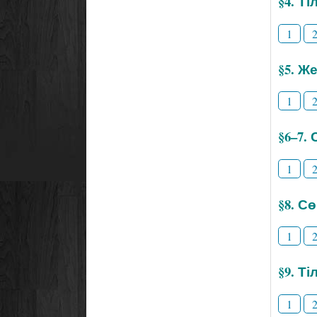
§4. Т
1
§5. Же
1
§6–7.
1
§8. С
1
§9. Т
1