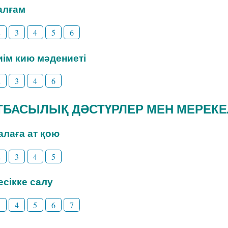
Талғам
2
3
4
5
6
Киім кию мәдениеті
2
3
4
6
 ОТБАСЫЛЫҚ ДӘСТҮРЛЕР МЕН МЕРЕК
Балаға ат қою
2
3
4
5
Бесікке салу
3
4
5
6
7