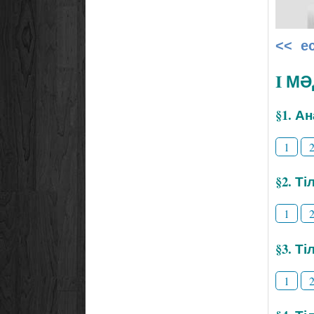
<< е
I М
§1. А
1
§2. Т
1
§3. Ті
1