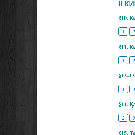
ІІ К
§10. 
1
§11. 
1
§12–1
1
§14. 
2
§15. 