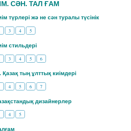
ИІМ. СӘН. ТАЛ ҒАМ
Киім түрлері жә не сән туралы түсінік
2
3
4
5
Киім стильдері
2
3
4
5
6
3. Қазақ тың ұлттық киімдері
3
4
5
6
7
Қазақстандық дизайнерлер
3
4
5
Талғам