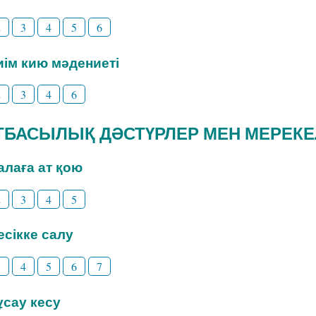
2
3
4
5
6
Киім кию мәдениеті
2
3
4
6
 ОТБАСЫЛЫҚ ДӘСТҮРЛЕР МЕН МЕРЕК
Балаға ат қою
2
3
4
5
Бесікке салу
3
4
5
6
7
Тұсау кесу