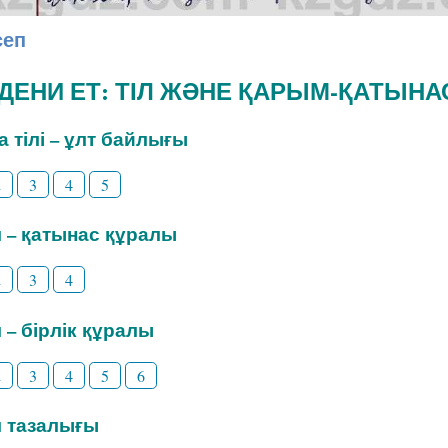
сеп
ӘДЕНИ ЕТ: ТІЛ ЖӘНЕ ҚАРЫМ-ҚАТЫНА
на тілі – ұлт байлығы
2
3
4
5
іл – қатынас құралы
2
3
4
л – бірлік құралы
2
3
4
5
6
іл тазалығы