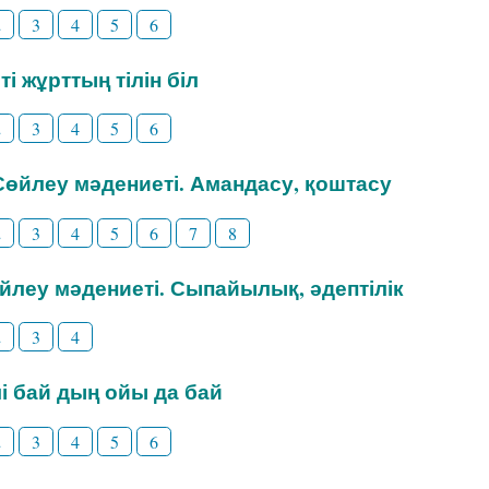
2
3
4
5
6
ті жұрттың тілін біл
2
3
4
5
6
 Сөйлеу мәдениеті. Амандасу, қоштасу
2
3
4
5
6
7
8
өйлеу мәдениеті. Сыпайылық, әдептілік
2
3
4
ілі бай дың ойы да бай
2
3
4
5
6