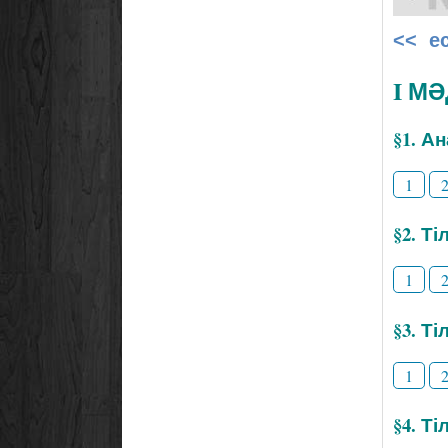
<< е
I М
§1. А
1
§2. Т
1
§3. Ті
1
§4. Т