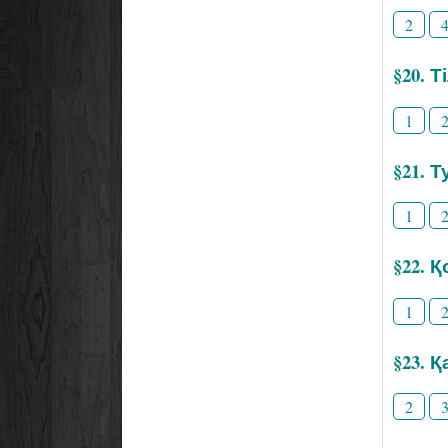
2
§20. 
1
§21. Т
1
§22. 
1
§23. 
2