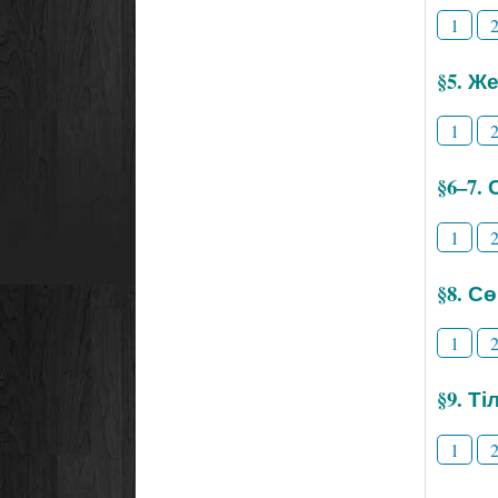
1
§5. Же
1
§6–7.
1
§8. С
1
§9. Т
1