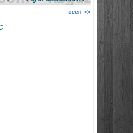
есеп >>
С