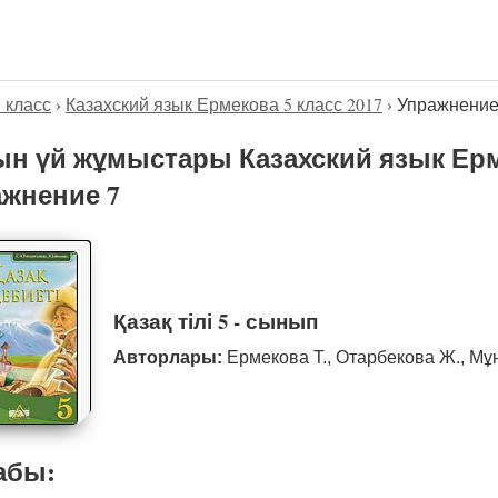
5 класс
›
Казахский язык Ермекова 5 класс 2017
›
Упражнение
н үй жұмыстары Казахский язык Ерме
жнение 7
Қазақ тілі 5 - сынып
Авторлары:
Ермекова Т., Отарбекова Ж., Мұ
абы: