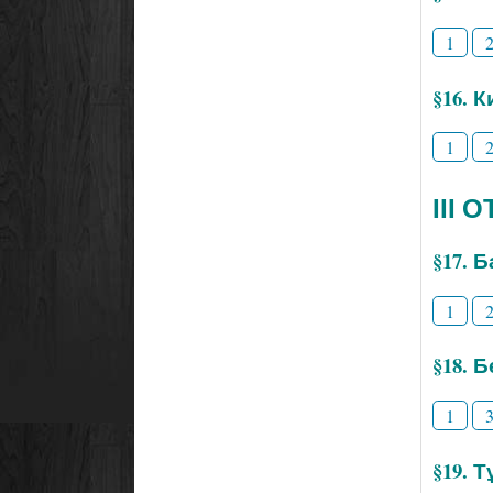
1
§16. 
1
ІІІ
§17. 
1
§18. 
1
§19. 