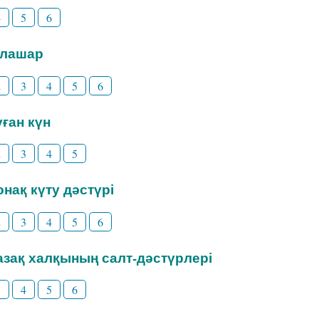
4
5
6
Тілашар
2
3
4
5
6
уған күн
2
3
4
5
Қонақ күту дәстүрі
2
3
4
5
6
Қазақ халқының салт-дәстүрлері
3
4
5
6