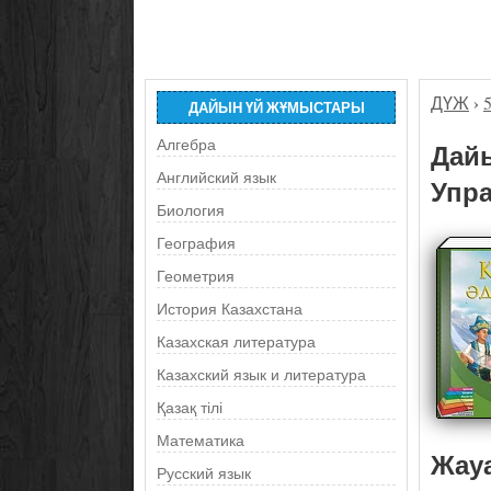
ДҮЖ
›
ДАЙЫН ҮЙ ЖҰМЫСТАРЫ
Алгебра
Дайы
Английский язык
Упра
Биология
География
Геометрия
История Казахстана
Казахская литература
Казахский язык и литература
Қазақ тілі
Математика
Жау
Русский язык