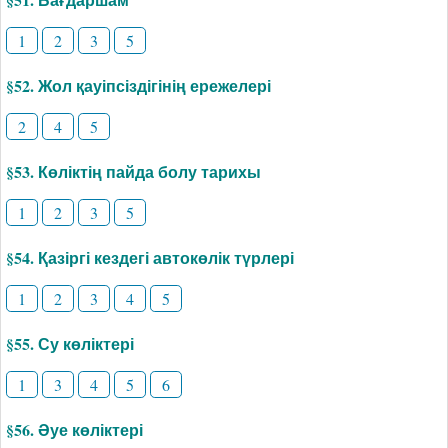
1
2
3
5
§52. Жол қауіпсіздігінің ережелері
2
4
5
§53. Көліктің пайда болу тарихы
1
2
3
5
§54. Қазіргі кездегі автокөлік түрлері
1
2
3
4
5
§55. Су көліктері
1
3
4
5
6
§56. Әуе көліктері