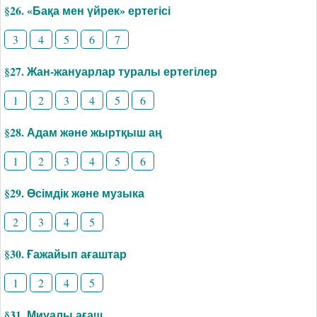
§26. «Бақа мен үйрек» ертегісі
3
4
5
6
7
§27. Жан-жануарлар туралы ертегілер
1
2
3
4
5
6
§28. Адам және жыртқыш аң
1
2
3
4
5
6
§29. Өсімдік және музыка
2
3
4
5
§30. Ғажайып ағаштар
1
2
4
5
§31. Миуалы ағаш