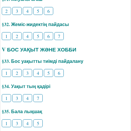
2
3
4
5
6
§32. Жеміс-жидектің пайдасы
1
2
4
5
6
7
V БОС УАҚЫТ ЖӘНЕ ХОББИ
§33. Бос уақытты тиімді пайдалану
1
2
3
4
5
6
§34. Уақыт тың қадірі
1
3
4
7
§35. Бала лықшақ
1
3
4
5