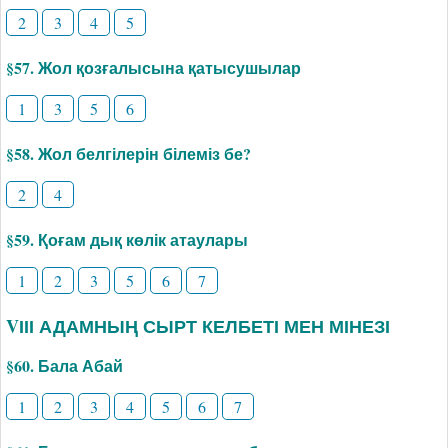
2
3
4
5
§57. Жол қозғалысына қатысушылар
1
3
5
6
§58. Жол белгілерін білеміз бе?
2
4
§59. Қоғам дық көлік атаулары
1
2
3
5
6
7
VІІІ АДАМНЫҢ СЫРТ КЕЛБЕТІ МЕН МІНЕЗІ
§60. Бала Абай
1
2
3
4
5
6
7