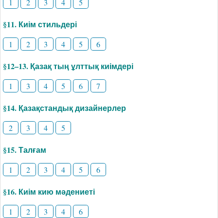
1
2
3
4
5
§11. Киім стильдері
1
2
3
4
5
6
§12–13. Қазақ тың ұлттық киімдері
1
3
4
5
6
7
§14. Қазақстандық дизайнерлер
2
3
4
5
§15. Талғам
1
2
3
4
5
6
§16. Киім кию мәдениеті
1
2
3
4
6