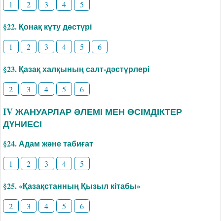
1
2
3
4
5
§22. Қонақ күту дәстүрі
1
2
3
4
5
6
§23. Қазақ халқының салт-дәстүрлері
2
3
4
5
6
IV ЖАНУАРЛАР ӘЛЕМІ МЕН ӨСІМДІКТЕР
ДҮНИЕСІ
§24. Адам және табиғат
1
2
3
4
5
§25. «Қазақстанның Қызыл кітабы»
2
3
4
5
6