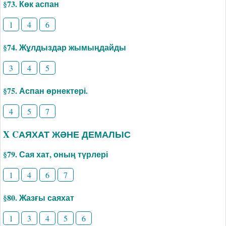
§73. Көк аспан
1
4
6
§74. Жұлдыздар жымыңдайды
3
4
5
§75. Аспан өрнектері.
4
5
7
X CАЯХАТ ЖӘНЕ ДЕМАЛЫС
§79. Сая хат, оның түрлері
1
4
6
7
§80. Жазғы саяхат
1
3
4
5
6