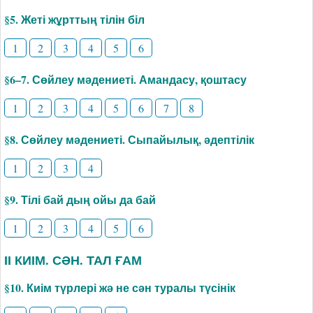
§5. Жеті жұрттың тілін біл
1
2
3
4
5
6
§6–7. Сөйлеу мәдениеті. Амандасу, қоштасу
1
2
3
4
5
6
7
8
§8. Сөйлеу мәдениеті. Сыпайылық, әдептілік
1
2
3
4
§9. Тілі бай дың ойы да бай
1
2
3
4
5
6
ІІ КИІМ. СӘН. ТАЛ ҒАМ
§10. Киім түрлері жә не сән туралы түсінік