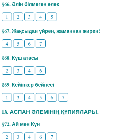
§66. Әлін білмеген әлек
1
2
3
4
5
§67. Жақсыдан үйрен, жаманнан жирен!
4
5
6
7
§68. Күш атасы
2
3
4
6
§69. Кейіпкер бейнесі
1
3
4
5
6
7
IX АСПАН ӘЛЕМІНІҢ ҚҰПИЯЛАРЫ.
§72. Ай мен Күн
2
3
4
6
7