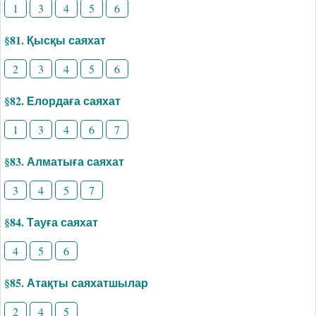
1
3
4
5
6
§81. Қысқы саяхат
2
3
4
5
6
§82. Елордаға саяхат
1
3
4
6
7
§83. Алматыға саяхат
3
4
5
7
§84. Тауға саяхат
4
5
6
§85. Атақты саяхатшылар
2
4
5