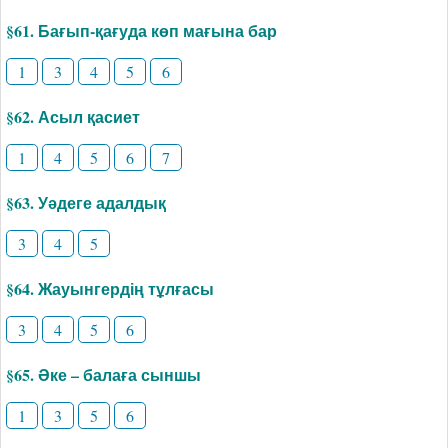
§61. Бағып-қағуда көп мағына бар
1
3
4
5
6
§62. Асыл қасиет
1
4
5
6
7
§63. Уәдеге адалдық
3
4
5
§64. Жауынгердің тұлғасы
3
4
5
6
§65. Әке – балаға сыншы
1
3
5
6