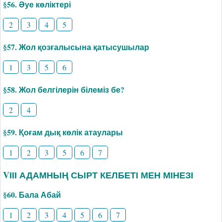
§56. Әуе көліктері
2
3
4
5
§57. Жол қозғалысына қатысушылар
1
3
5
6
§58. Жол белгілерін білеміз бе?
2
4
§59. Қоғам дық көлік атаулары
1
2
3
5
6
7
VІІІ АДАМНЫҢ СЫРТ КЕЛБЕТІ МЕН МІНЕЗІ
§60. Бала Абай
1
2
3
4
5
6
7