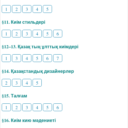
1
2
3
4
5
§11. Киім стильдері
1
2
3
4
5
6
§12–13. Қазақ тың ұлттық киімдері
1
3
4
5
6
7
§14. Қазақстандық дизайнерлер
2
3
4
5
§15. Талғам
1
2
3
4
5
6
§16. Киім кию мәдениеті