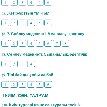
1
2
3
4
5
6
§5. Жеті жұрттың тілін біл
1
2
3
4
5
6
§6–7. Сөйлеу мәдениеті. Амандасу, қоштасу
1
2
3
4
5
6
7
8
§8. Сөйлеу мәдениеті. Сыпайылық, әдептілік
1
2
3
4
§9. Тілі бай дың ойы да бай
1
2
3
4
5
6
ІІ КИІМ. СӘН. ТАЛ ҒАМ
§10. Киім түрлері жә не сән туралы түсінік