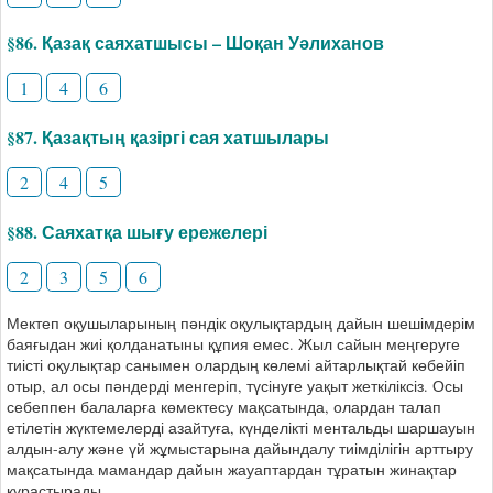
§86. Қазақ саяхатшысы – Шоқан Уәлиханов
1
4
6
§87. Қазақтың қазіргі сая хатшылары
2
4
5
§88. Саяхатқа шығу ережелері
2
3
5
6
Мектеп оқушыларының пәндік оқулықтардың дайын шешімдерім
баяғыдан жиі қолданатыны құпия емес. Жыл сайын меңгеруге
тиісті оқулықтар санымен олардың көлемі айтарлықтай көбейіп
отыр, ал осы пәндерді менгеріп, түсінуге уақыт жеткіліксіз. Осы
себеппен балаларға көмектесу мақсатында, олардан талап
етілетін жүктемелерді азайтуға, күнделікті ментальды шаршауын
алдын-алу және үй жұмыстарына дайындалу тиімділігін арттыру
мақсатында мамандар дайын жауаптардан тұратын жинақтар
құрастырады.