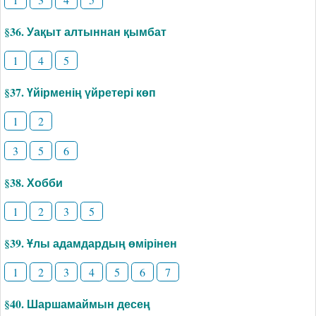
§36. Уақыт алтыннан қымбат
1
4
5
§37. Үйірменің үйретері көп
1
2
3
5
6
§38. Хобби
1
2
3
5
§39. Ұлы адамдардың өмірінен
1
2
3
4
5
6
7
§40. Шаршамаймын десең