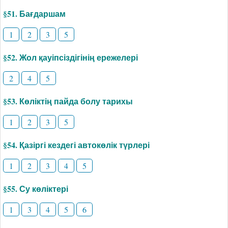
§51. Бағдаршам
1
2
3
5
§52. Жол қауіпсіздігінің ережелері
2
4
5
§53. Көліктің пайда болу тарихы
1
2
3
5
§54. Қазіргі кездегі автокөлік түрлері
1
2
3
4
5
§55. Су көліктері
1
3
4
5
6