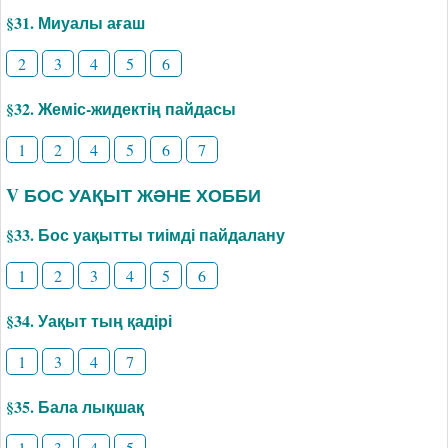
§31. Миуалы ағаш
2
3
4
5
6
§32. Жеміс-жидектің пайдасы
1
2
4
5
6
7
V БОС УАҚЫТ ЖӘНЕ ХОББИ
§33. Бос уақытты тиімді пайдалану
1
2
3
4
5
6
§34. Уақыт тың қадірі
1
3
4
7
§35. Бала лықшақ
1
3
4
5