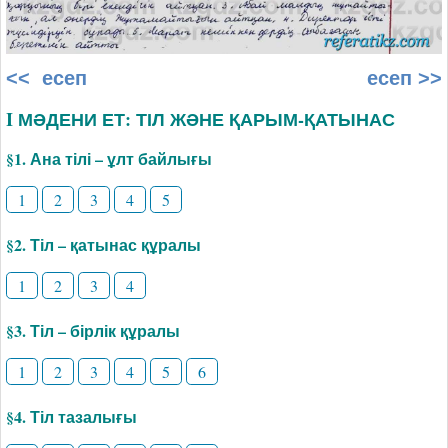
<< есеп
есеп >>
I МӘДЕНИ ЕТ: ТІЛ ЖӘНЕ ҚАРЫМ-ҚАТЫНАС
§1. Ана тілі – ұлт байлығы
1
2
3
4
5
§2. Тіл – қатынас құралы
1
2
3
4
§3. Тіл – бірлік құралы
1
2
3
4
5
6
§4. Тіл тазалығы