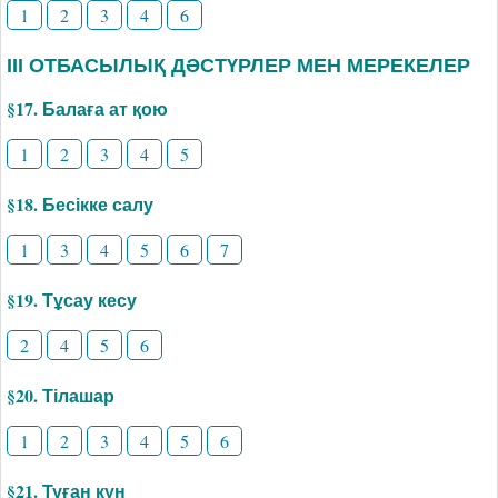
1
2
3
4
6
ІІІ ОТБАСЫЛЫҚ ДӘСТҮРЛЕР МЕН МЕРЕКЕЛЕР
§17. Балаға ат қою
1
2
3
4
5
§18. Бесікке салу
1
3
4
5
6
7
§19. Тұсау кесу
2
4
5
6
§20. Тілашар
1
2
3
4
5
6
§21. Туған күн