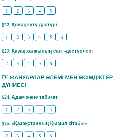
1
2
3
4
5
§22. Қонақ күту дәстүрі
1
2
3
4
5
6
§23. Қазақ халқының салт-дәстүрлері
2
3
4
5
6
IV ЖАНУАРЛАР ӘЛЕМІ МЕН ӨСІМДІКТЕР
ДҮНИЕСІ
§24. Адам және табиғат
1
2
3
4
5
§25. «Қазақстанның Қызыл кітабы»
2
3
4
5
6