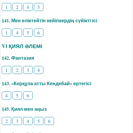
1
2
4
5
§41. Мен еліктейтін кейіпкердің сүйікті ісі
1
4
5
6
VІ ҚИЯЛ ӘЛЕМІ
§42. Фантазия
1
2
3
4
§43. «Керқұла атты Кендебай» ертегісі
4
5
6
§45. Қиял мен аңыз
2
3
4
5
6