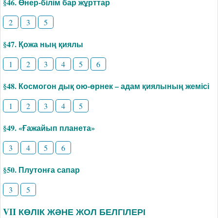
§46. Өнер-білім бар жұрттар
2
3
5
§47. Қожа ның қиялы
1
2
3
4
5
6
§48. Космогон дық ою-өрнек – адам қиялының жемісі
1
2
3
4
5
§49. «Ғажайып планета»
3
4
5
6
§50. Плутонға сапар
3
5
VII КӨЛІК ЖӘНЕ ЖОЛ БЕЛГІЛЕРІ