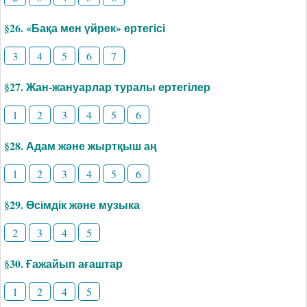
§26. «Бақа мен үйрек» ертегісі
3
4
5
6
7
§27. Жан-жануарлар туралы ертегілер
1
2
3
4
5
6
§28. Адам және жыртқыш аң
1
2
3
4
5
6
§29. Өсімдік және музыка
2
3
4
5
§30. Ғажайып ағаштар
1
2
4
5