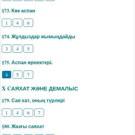
§73. Көк аспан
1
4
6
§74. Жұлдыздар жымыңдайды
3
4
5
§75. Аспан өрнектері.
4
5
7
X CАЯХАТ ЖӘНЕ ДЕМАЛЫС
§79. Сая хат, оның түрлері
1
4
6
7
§80. Жазғы саяхат