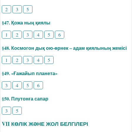
2
3
5
§47. Қожа ның қиялы
1
2
3
4
5
6
§48. Космогон дық ою-өрнек – адам қиялының жемісі
1
2
3
4
5
§49. «Ғажайып планета»
3
4
5
6
§50. Плутонға сапар
3
5
VII КӨЛІК ЖӘНЕ ЖОЛ БЕЛГІЛЕРІ