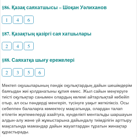
§86. Қазақ саяхатшысы – Шоқан Уәлиханов
1
4
6
§87. Қазақтың қазіргі сая хатшылары
2
4
5
§88. Саяхатқа шығу ережелері
2
3
5
6
Мектеп оқушыларының пәндік оқулықтардың дайын шешімдерім
баяғыдан жиі қолданатыны құпия емес. Жыл сайын меңгеруге
тиісті оқулықтар санымен олардың көлемі айтарлықтай көбейіп
отыр, ал осы пәндерді менгеріп, түсінуге уақыт жеткіліксіз. Осы
себеппен балаларға көмектесу мақсатында, олардан талап
етілетін жүктемелерді азайтуға, күнделікті ментальды шаршауын
алдын-алу және үй жұмыстарына дайындалу тиімділігін арттыру
мақсатында мамандар дайын жауаптардан тұратын жинақтар
құрастырады.