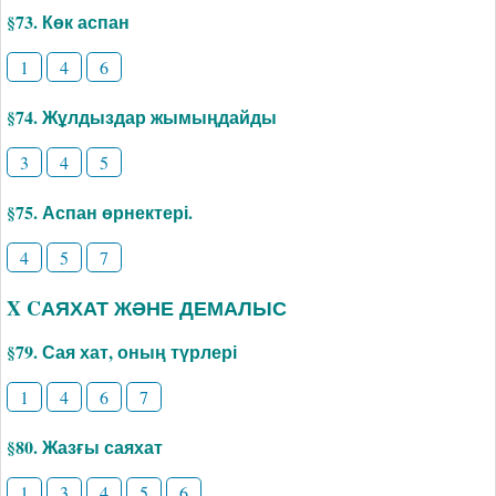
§73. Көк аспан
1
4
6
§74. Жұлдыздар жымыңдайды
3
4
5
§75. Аспан өрнектері.
4
5
7
X CАЯХАТ ЖӘНЕ ДЕМАЛЫС
§79. Сая хат, оның түрлері
1
4
6
7
§80. Жазғы саяхат
1
3
4
5
6