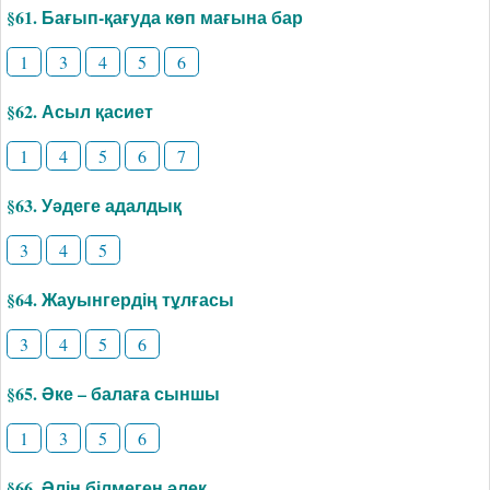
§61. Бағып-қағуда көп мағына бар
1
3
4
5
6
§62. Асыл қасиет
1
4
5
6
7
§63. Уәдеге адалдық
3
4
5
§64. Жауынгердің тұлғасы
3
4
5
6
§65. Әке – балаға сыншы
1
3
5
6
§66. Әлін білмеген әлек