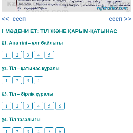
<< есеп
есеп >>
I МӘДЕНИ ЕТ: ТІЛ ЖӘНЕ ҚАРЫМ-ҚАТЫНАС
§1. Ана тілі – ұлт байлығы
1
2
3
4
5
§2. Тіл – қатынас құралы
1
2
3
4
§3. Тіл – бірлік құралы
1
2
3
4
5
6
§4. Тіл тазалығы
1
2
3
4
5
6