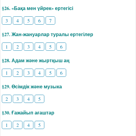
§26. «Бақа мен үйрек» ертегісі
3
4
5
6
7
§27. Жан-жануарлар туралы ертегілер
1
2
3
4
5
6
§28. Адам және жыртқыш аң
1
2
3
4
5
6
§29. Өсімдік және музыка
2
3
4
5
§30. Ғажайып ағаштар
1
2
4
5