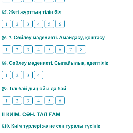
§5. Жеті жұрттың тілін біл
1
2
3
4
5
6
§6–7. Сөйлеу мәдениеті. Амандасу, қоштасу
1
2
3
4
5
6
7
8
§8. Сөйлеу мәдениеті. Сыпайылық, әдептілік
1
2
3
4
§9. Тілі бай дың ойы да бай
1
2
3
4
5
6
ІІ КИІМ. СӘН. ТАЛ ҒАМ
§10. Киім түрлері жә не сән туралы түсінік