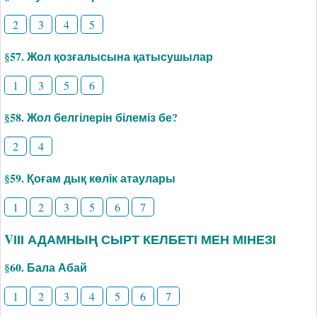
2
3
4
5
§57. Жол қозғалысына қатысушылар
1
3
5
6
§58. Жол белгілерін білеміз бе?
2
4
§59. Қоғам дық көлік атаулары
1
2
3
5
6
7
VІІІ АДАМНЫҢ СЫРТ КЕЛБЕТІ МЕН МІНЕЗІ
§60. Бала Абай
1
2
3
4
5
6
7