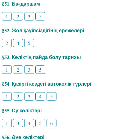
§51. Бағдаршам
1
2
3
5
§52. Жол қауіпсіздігінің ережелері
2
4
5
§53. Көліктің пайда болу тарихы
1
2
3
5
§54. Қазіргі кездегі автокөлік түрлері
1
2
3
4
5
§55. Су көліктері
1
3
4
5
6
§56. Әуе көліктері