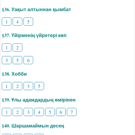
§36. Уақыт алтыннан қымбат
1
4
5
§37. Үйірменің үйретері көп
1
2
3
5
6
§38. Хобби
1
2
3
5
§39. Ұлы адамдардың өмірінен
1
2
3
4
5
6
7
§40. Шаршамаймын десең