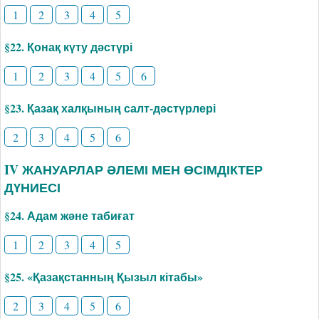
1
2
3
4
5
§22. Қонақ күту дәстүрі
1
2
3
4
5
6
§23. Қазақ халқының салт-дәстүрлері
2
3
4
5
6
IV ЖАНУАРЛАР ӘЛЕМІ МЕН ӨСІМДІКТЕР
ДҮНИЕСІ
§24. Адам және табиғат
1
2
3
4
5
§25. «Қазақстанның Қызыл кітабы»
2
3
4
5
6