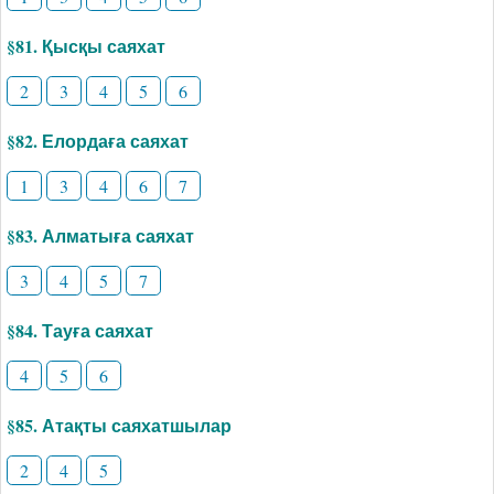
§81. Қысқы саяхат
2
3
4
5
6
§82. Елордаға саяхат
1
3
4
6
7
§83. Алматыға саяхат
3
4
5
7
§84. Тауға саяхат
4
5
6
§85. Атақты саяхатшылар
2
4
5