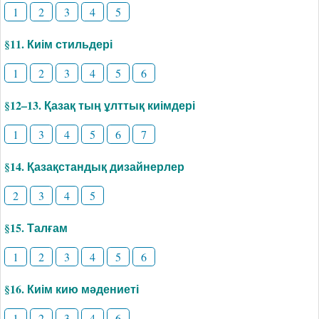
1
2
3
4
5
§11. Киім стильдері
1
2
3
4
5
6
§12–13. Қазақ тың ұлттық киімдері
1
3
4
5
6
7
§14. Қазақстандық дизайнерлер
2
3
4
5
§15. Талғам
1
2
3
4
5
6
§16. Киім кию мәдениеті
1
2
3
4
6