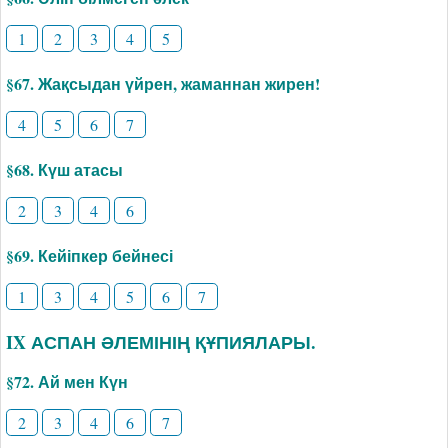
1
2
3
4
5
§67. Жақсыдан үйрен, жаманнан жирен!
4
5
6
7
§68. Күш атасы
2
3
4
6
§69. Кейіпкер бейнесі
1
3
4
5
6
7
IX АСПАН ӘЛЕМІНІҢ ҚҰПИЯЛАРЫ.
§72. Ай мен Күн
2
3
4
6
7