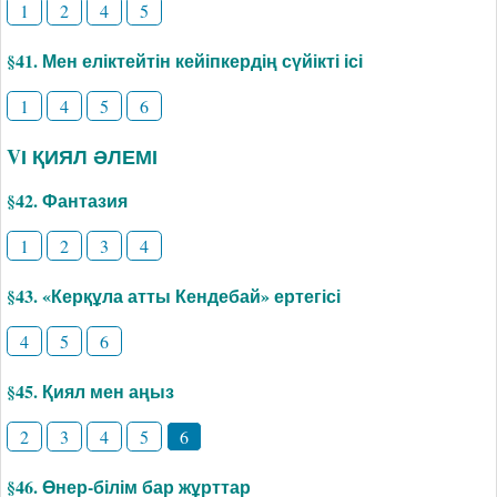
1
2
4
5
§41. Мен еліктейтін кейіпкердің сүйікті ісі
1
4
5
6
VІ ҚИЯЛ ӘЛЕМІ
§42. Фантазия
1
2
3
4
§43. «Керқұла атты Кендебай» ертегісі
4
5
6
§45. Қиял мен аңыз
2
3
4
5
6
§46. Өнер-білім бар жұрттар