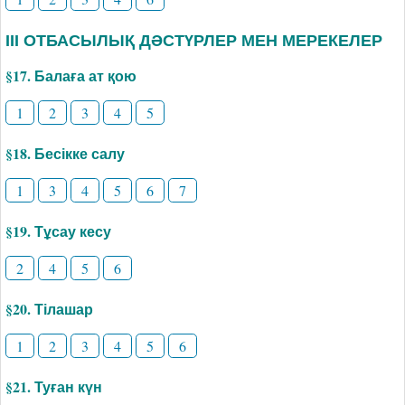
ІІІ ОТБАСЫЛЫҚ ДӘСТҮРЛЕР МЕН МЕРЕКЕЛЕР
§17. Балаға ат қою
1
2
3
4
5
§18. Бесікке салу
1
3
4
5
6
7
§19. Тұсау кесу
2
4
5
6
§20. Тілашар
1
2
3
4
5
6
§21. Туған күн