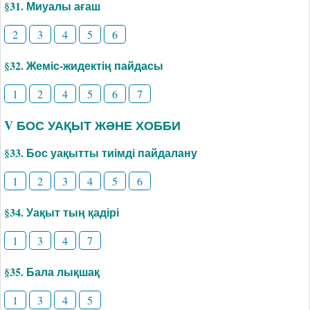
§31. Миуалы ағаш
2
3
4
5
6
§32. Жеміс-жидектің пайдасы
1
2
4
5
6
7
V БОС УАҚЫТ ЖӘНЕ ХОББИ
§33. Бос уақытты тиімді пайдалану
1
2
3
4
5
6
§34. Уақыт тың қадірі
1
3
4
7
§35. Бала лықшақ
1
3
4
5