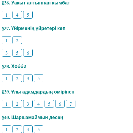
§36. Уақыт алтыннан қымбат
1
4
5
§37. Үйірменің үйретері көп
1
2
3
5
6
§38. Хобби
1
2
3
5
§39. Ұлы адамдардың өмірінен
1
2
3
4
5
6
7
§40. Шаршамаймын десең
1
2
4
5