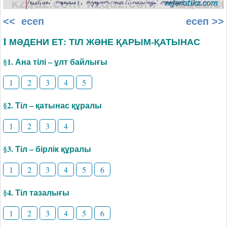
<< есеп
есеп >>
I МӘДЕНИ ЕТ: ТІЛ ЖӘНЕ ҚАРЫМ-ҚАТЫНАС
§1. Ана тілі – ұлт байлығы
1
2
3
4
5
§2. Тіл – қатынас құралы
1
2
3
4
§3. Тіл – бірлік құралы
1
2
3
4
5
6
§4. Тіл тазалығы
1
2
3
4
5
6