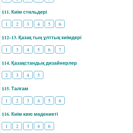
§11. Киім стильдері
1
2
3
4
5
6
§12–13. Қазақ тың ұлттық киімдері
1
3
4
5
6
7
§14. Қазақстандық дизайнерлер
2
3
4
5
§15. Талғам
1
2
3
4
5
6
§16. Киім кию мәдениеті
1
2
3
4
6