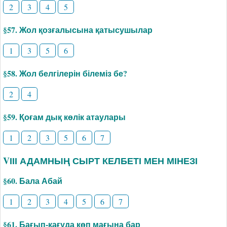
2
3
4
5
§57. Жол қозғалысына қатысушылар
1
3
5
6
§58. Жол белгілерін білеміз бе?
2
4
§59. Қоғам дық көлік атаулары
1
2
3
5
6
7
VІІІ АДАМНЫҢ СЫРТ КЕЛБЕТІ МЕН МІНЕЗІ
§60. Бала Абай
1
2
3
4
5
6
7
§61. Бағып-қағуда көп мағына бар