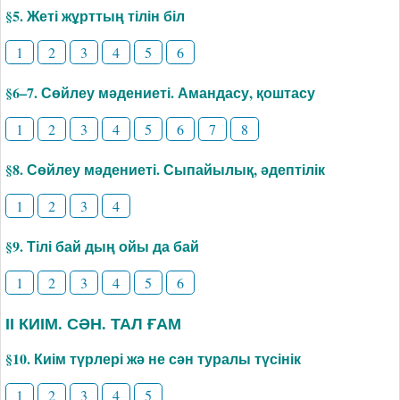
§5. Жеті жұрттың тілін біл
1
2
3
4
5
6
§6–7. Сөйлеу мәдениеті. Амандасу, қоштасу
1
2
3
4
5
6
7
8
§8. Сөйлеу мәдениеті. Сыпайылық, әдептілік
1
2
3
4
§9. Тілі бай дың ойы да бай
1
2
3
4
5
6
ІІ КИІМ. СӘН. ТАЛ ҒАМ
§10. Киім түрлері жә не сән туралы түсінік
1
2
3
4
5