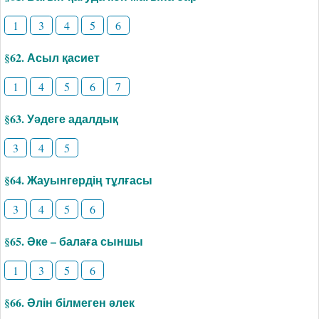
1
3
4
5
6
§62. Асыл қасиет
1
4
5
6
7
§63. Уәдеге адалдық
3
4
5
§64. Жауынгердің тұлғасы
3
4
5
6
§65. Әке – балаға сыншы
1
3
5
6
§66. Әлін білмеген әлек