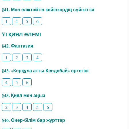
§41. Мен еліктейтін кейіпкердің сүйікті ісі
1
4
5
6
VІ ҚИЯЛ ӘЛЕМІ
§42. Фантазия
1
2
3
4
§43. «Керқұла атты Кендебай» ертегісі
4
5
6
§45. Қиял мен аңыз
2
3
4
5
6
§46. Өнер-білім бар жұрттар