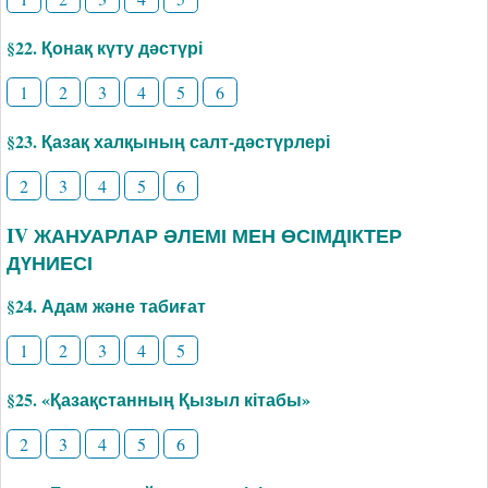
§22. Қонақ күту дәстүрі
1
2
3
4
5
6
§23. Қазақ халқының салт-дәстүрлері
2
3
4
5
6
IV ЖАНУАРЛАР ӘЛЕМІ МЕН ӨСІМДІКТЕР
ДҮНИЕСІ
§24. Адам және табиғат
1
2
3
4
5
§25. «Қазақстанның Қызыл кітабы»
2
3
4
5
6