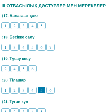
ІІІ ОТБАСЫЛЫҚ ДӘСТҮРЛЕР МЕН МЕРЕКЕЛЕР
§17. Балаға ат қою
1
2
3
4
5
§18. Бесікке салу
1
3
4
5
6
7
§19. Тұсау кесу
2
4
5
6
§20. Тілашар
1
2
3
4
5
6
§21. Туған күн
1
2
3
4
5