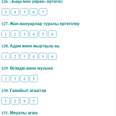
§26. «Бақа мен үйрек» ертегісі
3
4
5
6
7
§27. Жан-жануарлар туралы ертегілер
1
2
3
4
5
6
§28. Адам және жыртқыш аң
1
2
3
4
5
6
§29. Өсімдік және музыка
2
3
4
5
§30. Ғажайып ағаштар
1
2
4
5
§31. Миуалы ағаш