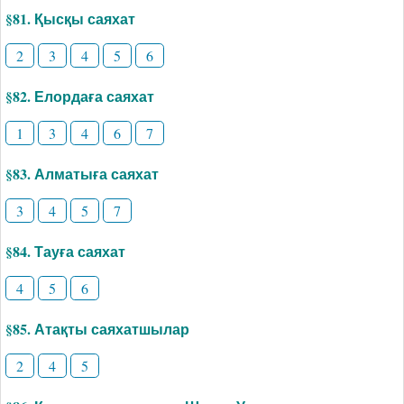
§81. Қысқы саяхат
2
3
4
5
6
§82. Елордаға саяхат
1
3
4
6
7
§83. Алматыға саяхат
3
4
5
7
§84. Тауға саяхат
4
5
6
§85. Атақты саяхатшылар
2
4
5