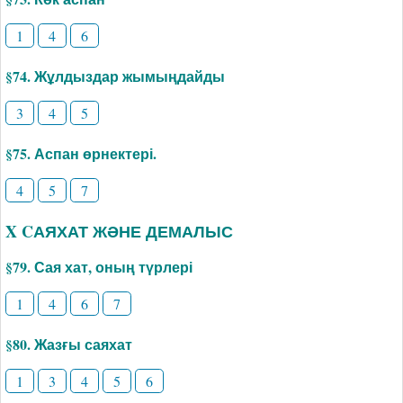
1
4
6
§74. Жұлдыздар жымыңдайды
3
4
5
§75. Аспан өрнектері.
4
5
7
X CАЯХАТ ЖӘНЕ ДЕМАЛЫС
§79. Сая хат, оның түрлері
1
4
6
7
§80. Жазғы саяхат
1
3
4
5
6