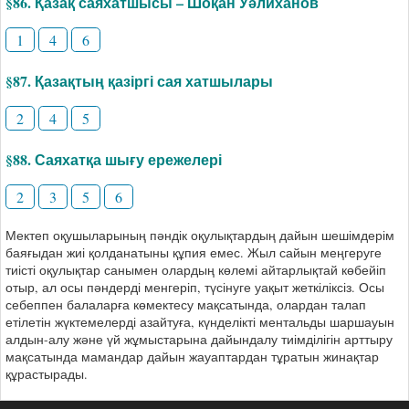
§86. Қазақ саяхатшысы – Шоқан Уәлиханов
1
4
6
§87. Қазақтың қазіргі сая хатшылары
2
4
5
§88. Саяхатқа шығу ережелері
2
3
5
6
Мектеп оқушыларының пәндік оқулықтардың дайын шешімдерім
баяғыдан жиі қолданатыны құпия емес. Жыл сайын меңгеруге
тиісті оқулықтар санымен олардың көлемі айтарлықтай көбейіп
отыр, ал осы пәндерді менгеріп, түсінуге уақыт жеткіліксіз. Осы
себеппен балаларға көмектесу мақсатында, олардан талап
етілетін жүктемелерді азайтуға, күнделікті ментальды шаршауын
алдын-алу және үй жұмыстарына дайындалу тиімділігін арттыру
мақсатында мамандар дайын жауаптардан тұратын жинақтар
құрастырады.