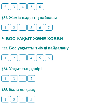
2
3
4
5
6
§32. Жеміс-жидектің пайдасы
1
2
4
5
6
7
V БОС УАҚЫТ ЖӘНЕ ХОББИ
§33. Бос уақытты тиімді пайдалану
1
2
3
4
5
6
§34. Уақыт тың қадірі
1
3
4
7
§35. Бала лықшақ
1
3
4
5