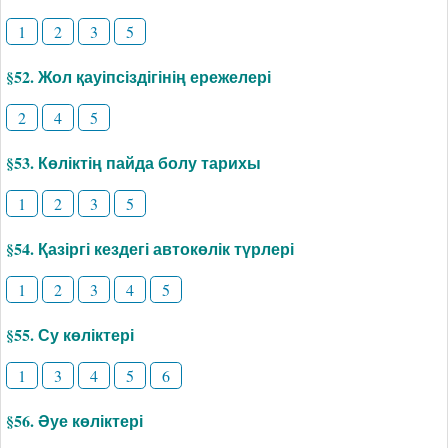
1
2
3
5
§52. Жол қауіпсіздігінің ережелері
2
4
5
§53. Көліктің пайда болу тарихы
1
2
3
5
§54. Қазіргі кездегі автокөлік түрлері
1
2
3
4
5
§55. Су көліктері
1
3
4
5
6
§56. Әуе көліктері