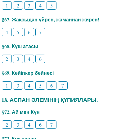
1
2
3
4
5
§67. Жақсыдан үйрен, жаманнан жирен!
4
5
6
7
§68. Күш атасы
2
3
4
6
§69. Кейіпкер бейнесі
1
3
4
5
6
7
IX АСПАН ӘЛЕМІНІҢ ҚҰПИЯЛАРЫ.
§72. Ай мен Күн
2
3
4
6
7
§73. Көк аспан