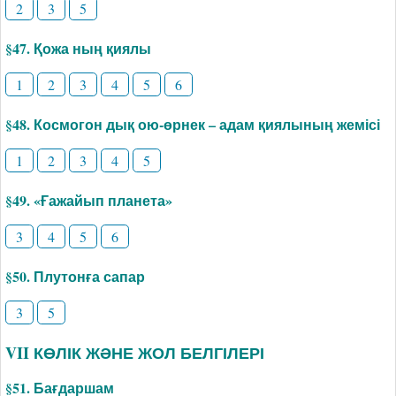
2
3
5
§47. Қожа ның қиялы
1
2
3
4
5
6
§48. Космогон дық ою-өрнек – адам қиялының жемісі
1
2
3
4
5
§49. «Ғажайып планета»
3
4
5
6
§50. Плутонға сапар
3
5
VII КӨЛІК ЖӘНЕ ЖОЛ БЕЛГІЛЕРІ
§51. Бағдаршам