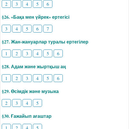
2
3
4
5
6
§26. «Бақа мен үйрек» ертегісі
3
4
5
6
7
§27. Жан-жануарлар туралы ертегілер
1
2
3
4
5
6
§28. Адам және жыртқыш аң
1
2
3
4
5
6
§29. Өсімдік және музыка
2
3
4
5
§30. Ғажайып ағаштар
1
2
4
5