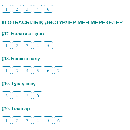
1
2
3
4
6
ІІІ ОТБАСЫЛЫҚ ДӘСТҮРЛЕР МЕН МЕРЕКЕЛЕР
§17. Балаға ат қою
1
2
3
4
5
§18. Бесікке салу
1
3
4
5
6
7
§19. Тұсау кесу
2
4
5
6
§20. Тілашар
1
2
3
4
5
6