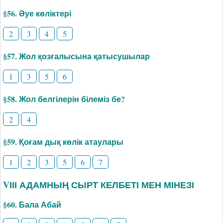
§56. Әуе көліктері
2
3
4
5
§57. Жол қозғалысына қатысушылар
1
3
5
6
§58. Жол белгілерін білеміз бе?
2
4
§59. Қоғам дық көлік атаулары
1
2
3
5
6
7
VІІІ АДАМНЫҢ СЫРТ КЕЛБЕТІ МЕН МІНЕЗІ
§60. Бала Абай