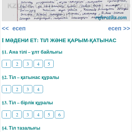
<< есеп
есеп >>
I МӘДЕНИ ЕТ: ТІЛ ЖӘНЕ ҚАРЫМ-ҚАТЫНАС
§1. Ана тілі – ұлт байлығы
1
2
3
4
5
§2. Тіл – қатынас құралы
1
2
3
4
§3. Тіл – бірлік құралы
1
2
3
4
5
6
§4. Тіл тазалығы