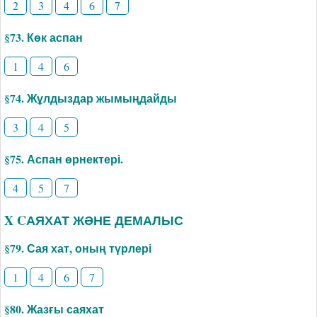
2
3
4
6
7
§73. Көк аспан
1
4
6
§74. Жұлдыздар жымыңдайды
3
4
5
§75. Аспан өрнектері.
4
5
7
X CАЯХАТ ЖӘНЕ ДЕМАЛЫС
§79. Сая хат, оның түрлері
1
4
6
7
§80. Жазғы саяхат