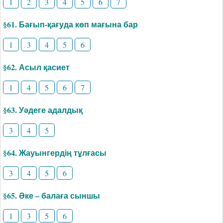
1
2
3
4
5
6
7
§61. Бағып-қағуда көп мағына бар
1
3
4
5
6
§62. Асыл қасиет
1
4
5
6
7
§63. Уәдеге адалдық
3
4
5
§64. Жауынгердің тұлғасы
3
4
5
6
§65. Әке – балаға сыншы
1
3
5
6