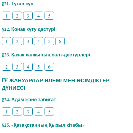
§21. Туған күн
1
2
3
4
5
§22. Қонақ күту дәстүрі
1
2
3
4
5
6
§23. Қазақ халқының салт-дәстүрлері
2
3
4
5
6
IV ЖАНУАРЛАР ӘЛЕМІ МЕН ӨСІМДІКТЕР
ДҮНИЕСІ
§24. Адам және табиғат
1
2
3
4
5
§25. «Қазақстанның Қызыл кітабы»