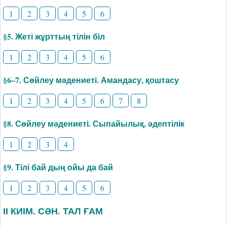
1
2
3
4
5
6
§5. Жеті жұрттың тілін біл
1
2
3
4
5
6
§6–7. Сөйлеу мәдениеті. Амандасу, қоштасу
1
2
3
4
5
6
7
8
§8. Сөйлеу мәдениеті. Сыпайылық, әдептілік
1
2
3
4
§9. Тілі бай дың ойы да бай
1
2
3
4
5
6
ІІ КИІМ. СӘН. ТАЛ ҒАМ