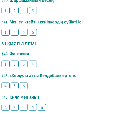
§40. Шаршамаймын десең
1
2
4
5
§41. Мен еліктейтін кейіпкердің сүйікті ісі
1
4
5
6
VІ ҚИЯЛ ӘЛЕМІ
§42. Фантазия
1
2
3
4
§43. «Керқұла атты Кендебай» ертегісі
4
5
6
§45. Қиял мен аңыз
2
3
4
5
6