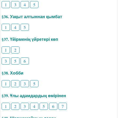
1
3
4
5
§36. Уақыт алтыннан қымбат
1
4
5
§37. Үйірменің үйретері көп
1
2
3
5
6
§38. Хобби
1
2
3
5
§39. Ұлы адамдардың өмірінен
1
2
3
4
5
6
7