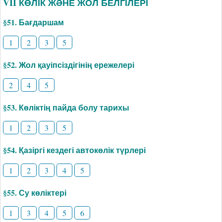
VII КӨЛІК ЖӘНЕ ЖОЛ БЕЛГІЛЕРІ
§51. Бағдаршам
1
2
3
5
§52. Жол қауіпсіздігінің ережелері
2
4
5
§53. Көліктің пайда болу тарихы
1
2
3
5
§54. Қазіргі кездегі автокөлік түрлері
1
2
3
4
5
§55. Су көліктері
1
3
4
5
6