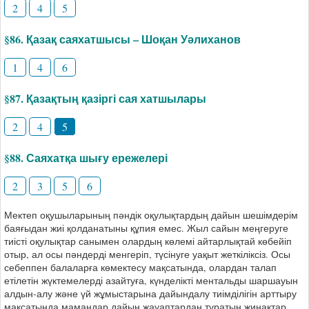
2
4
5
§86. Қазақ саяхатшысы – Шоқан Уәлиханов
1
4
6
§87. Қазақтың қазіргі сая хатшылары
2
4
5
§88. Саяхатқа шығу ережелері
2
3
5
6
Мектеп оқушыларының пәндік оқулықтардың дайын шешімдерім
баяғыдан жиі қолданатыны құпия емес. Жыл сайын меңгеруге
тиісті оқулықтар санымен олардың көлемі айтарлықтай көбейіп
отыр, ал осы пәндерді менгеріп, түсінуге уақыт жеткіліксіз. Осы
себеппен балаларға көмектесу мақсатында, олардан талап
етілетін жүктемелерді азайтуға, күнделікті ментальды шаршауын
алдын-алу және үй жұмыстарына дайындалу тиімділігін арттыру
мақсатында мамандар дайын жауаптардан тұратын жинақтар