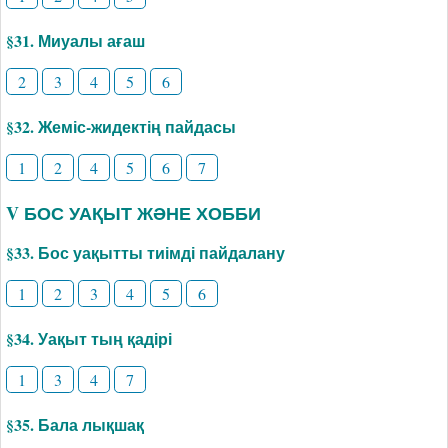
§31. Миуалы ағаш
2
3
4
5
6
§32. Жеміс-жидектің пайдасы
1
2
4
5
6
7
V БОС УАҚЫТ ЖӘНЕ ХОББИ
§33. Бос уақытты тиімді пайдалану
1
2
3
4
5
6
§34. Уақыт тың қадірі
1
3
4
7
§35. Бала лықшақ