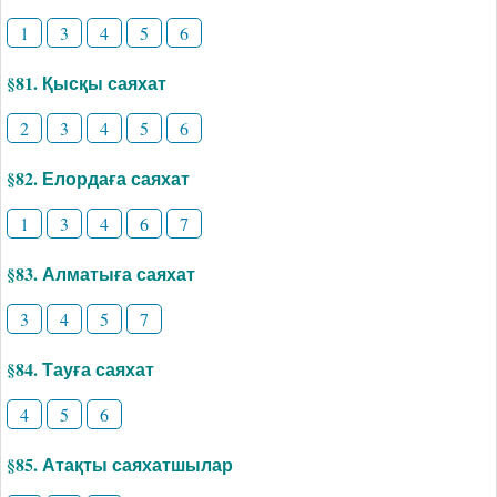
1
3
4
5
6
§81. Қысқы саяхат
2
3
4
5
6
§82. Елордаға саяхат
1
3
4
6
7
§83. Алматыға саяхат
3
4
5
7
§84. Тауға саяхат
4
5
6
§85. Атақты саяхатшылар