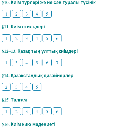
§10. Киім түрлері жә не сән туралы түсінік
1
2
3
4
5
§11. Киім стильдері
1
2
3
4
5
6
§12–13. Қазақ тың ұлттық киімдері
1
3
4
5
6
7
§14. Қазақстандық дизайнерлер
2
3
4
5
§15. Талғам
1
2
3
4
5
6
§16. Киім кию мәдениеті