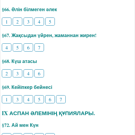
§66. Әлін білмеген әлек
1
2
3
4
5
§67. Жақсыдан үйрен, жаманнан жирен!
4
5
6
7
§68. Күш атасы
2
3
4
6
§69. Кейіпкер бейнесі
1
3
4
5
6
7
IX АСПАН ӘЛЕМІНІҢ ҚҰПИЯЛАРЫ.
§72. Ай мен Күн