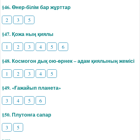
§46. Өнер-білім бар жұрттар
2
3
5
§47. Қожа ның қиялы
1
2
3
4
5
6
§48. Космогон дық ою-өрнек – адам қиялының жемісі
1
2
3
4
5
§49. «Ғажайып планета»
3
4
5
6
§50. Плутонға сапар
3
5