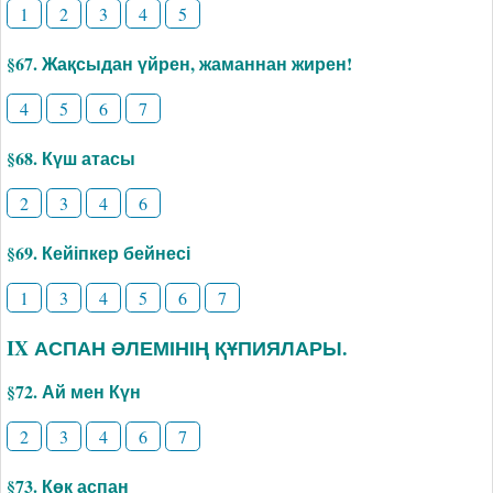
1
2
3
4
5
§67. Жақсыдан үйрен, жаманнан жирен!
4
5
6
7
§68. Күш атасы
2
3
4
6
§69. Кейіпкер бейнесі
1
3
4
5
6
7
IX АСПАН ӘЛЕМІНІҢ ҚҰПИЯЛАРЫ.
§72. Ай мен Күн
2
3
4
6
7
§73. Көк аспан