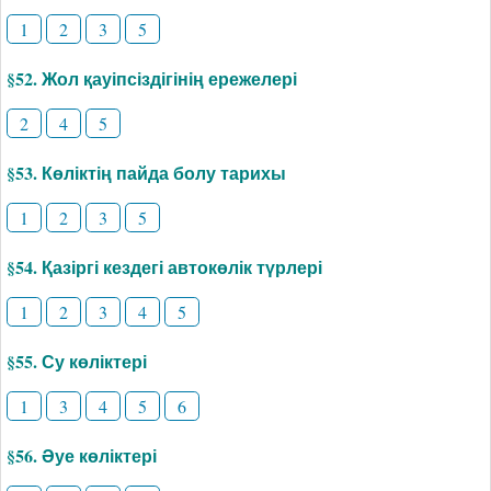
1
2
3
5
§52. Жол қауіпсіздігінің ережелері
2
4
5
§53. Көліктің пайда болу тарихы
1
2
3
5
§54. Қазіргі кездегі автокөлік түрлері
1
2
3
4
5
§55. Су көліктері
1
3
4
5
6
§56. Әуе көліктері