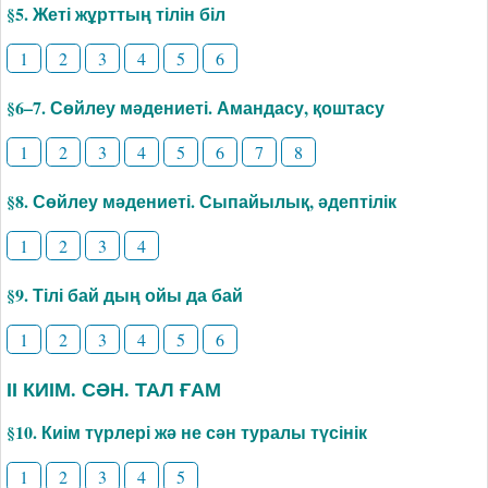
§5. Жеті жұрттың тілін біл
1
2
3
4
5
6
§6–7. Сөйлеу мәдениеті. Амандасу, қоштасу
1
2
3
4
5
6
7
8
§8. Сөйлеу мәдениеті. Сыпайылық, әдептілік
1
2
3
4
§9. Тілі бай дың ойы да бай
1
2
3
4
5
6
ІІ КИІМ. СӘН. ТАЛ ҒАМ
§10. Киім түрлері жә не сән туралы түсінік
1
2
3
4
5