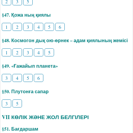
2
3
5
§47. Қожа ның қиялы
1
2
3
4
5
6
§48. Космогон дық ою-өрнек – адам қиялының жемісі
1
2
3
4
5
§49. «Ғажайып планета»
3
4
5
6
§50. Плутонға сапар
3
5
VII КӨЛІК ЖӘНЕ ЖОЛ БЕЛГІЛЕРІ
§51. Бағдаршам