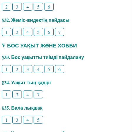
2
3
4
5
6
§32. Жеміс-жидектің пайдасы
1
2
4
5
6
7
V БОС УАҚЫТ ЖӘНЕ ХОББИ
§33. Бос уақытты тиімді пайдалану
1
2
3
4
5
6
§34. Уақыт тың қадірі
1
3
4
7
§35. Бала лықшақ
1
3
4
5