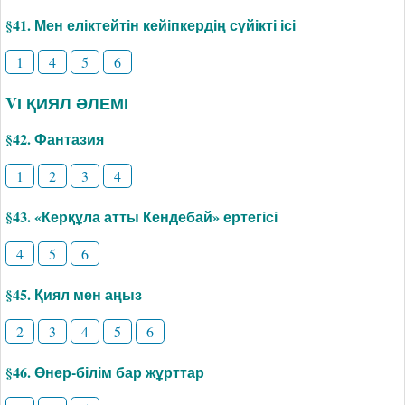
§41. Мен еліктейтін кейіпкердің сүйікті ісі
1
4
5
6
VІ ҚИЯЛ ӘЛЕМІ
§42. Фантазия
1
2
3
4
§43. «Керқұла атты Кендебай» ертегісі
4
5
6
§45. Қиял мен аңыз
2
3
4
5
6
§46. Өнер-білім бар жұрттар