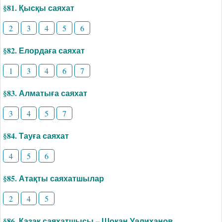
§81. Қысқы саяхат
2
3
4
5
6
§82. Елордаға саяхат
1
3
4
6
7
§83. Алматыға саяхат
3
4
5
7
§84. Тауға саяхат
4
5
6
§85. Атақты саяхатшылар
2
4
5
§86. Қазақ саяхатшысы – Шоқан Уәлиханов