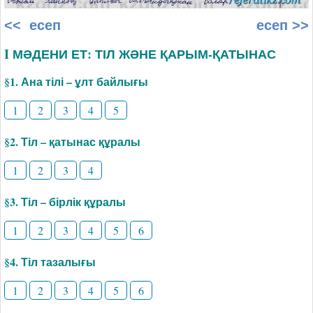
<< есеп
есеп >>
I МӘДЕНИ ЕТ: ТІЛ ЖӘНЕ ҚАРЫМ-ҚАТЫНАС
§1. Ана тілі – ұлт байлығы
1
2
3
4
5
§2. Тіл – қатынас құралы
1
2
3
4
§3. Тіл – бірлік құралы
1
2
3
4
5
6
§4. Тіл тазалығы
1
2
3
4
5
6