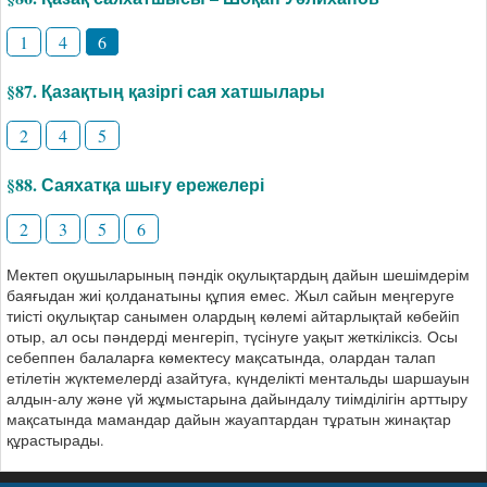
1
4
6
§87. Қазақтың қазіргі сая хатшылары
2
4
5
§88. Саяхатқа шығу ережелері
2
3
5
6
Мектеп оқушыларының пәндік оқулықтардың дайын шешімдерім
баяғыдан жиі қолданатыны құпия емес. Жыл сайын меңгеруге
тиісті оқулықтар санымен олардың көлемі айтарлықтай көбейіп
отыр, ал осы пәндерді менгеріп, түсінуге уақыт жеткіліксіз. Осы
себеппен балаларға көмектесу мақсатында, олардан талап
етілетін жүктемелерді азайтуға, күнделікті ментальды шаршауын
алдын-алу және үй жұмыстарына дайындалу тиімділігін арттыру
мақсатында мамандар дайын жауаптардан тұратын жинақтар
құрастырады.