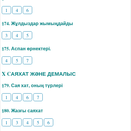
1
4
6
§74. Жұлдыздар жымыңдайды
3
4
5
§75. Аспан өрнектері.
4
5
7
X CАЯХАТ ЖӘНЕ ДЕМАЛЫС
§79. Сая хат, оның түрлері
1
4
6
7
§80. Жазғы саяхат
1
3
4
5
6