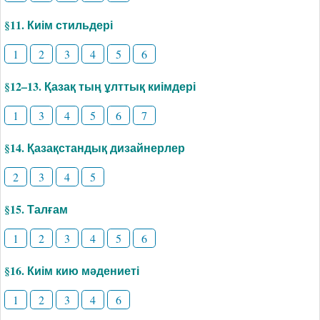
§11. Киім стильдері
1
2
3
4
5
6
§12–13. Қазақ тың ұлттық киімдері
1
3
4
5
6
7
§14. Қазақстандық дизайнерлер
2
3
4
5
§15. Талғам
1
2
3
4
5
6
§16. Киім кию мәдениеті
1
2
3
4
6