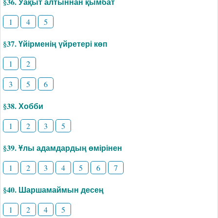
§36. Уақыт алтыннан қымбат
1
4
5
§37. Үйірменің үйретері көп
1
2
3
5
6
§38. Хобби
1
2
3
5
§39. Ұлы адамдардың өмірінен
1
2
3
4
5
6
7
§40. Шаршамаймын десең
1
2
4
5