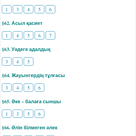
1
3
4
5
6
§62. Асыл қасиет
1
4
5
6
7
§63. Уәдеге адалдық
3
4
5
§64. Жауынгердің тұлғасы
3
4
5
6
§65. Әке – балаға сыншы
1
3
5
6
§66. Әлін білмеген әлек