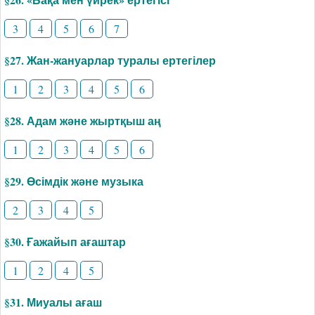
3
4
5
6
7
§27. Жан-жануарлар туралы ертегілер
1
2
3
4
5
6
§28. Адам және жыртқыш аң
1
2
3
4
5
6
§29. Өсімдік және музыка
2
3
4
5
§30. Ғажайып ағаштар
1
2
4
5
§31. Миуалы ағаш