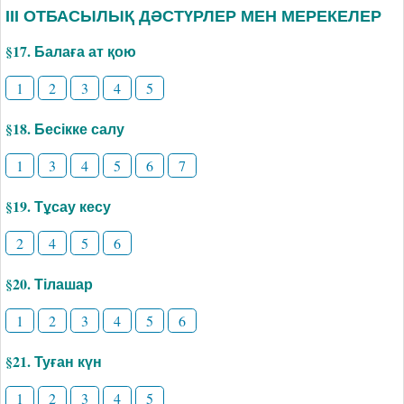
ІІІ ОТБАСЫЛЫҚ ДӘСТҮРЛЕР МЕН МЕРЕКЕЛЕР
§17. Балаға ат қою
1
2
3
4
5
§18. Бесікке салу
1
3
4
5
6
7
§19. Тұсау кесу
2
4
5
6
§20. Тілашар
1
2
3
4
5
6
§21. Туған күн
1
2
3
4
5