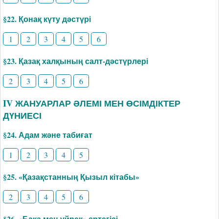
§22. Қонақ күту дәстүрі
1
2
3
4
5
6
§23. Қазақ халқының салт-дәстүрлері
2
3
4
5
6
IV ЖАНУАРЛАР ӘЛЕМІ МЕН ӨСІМДІКТЕР
ДҮНИЕСІ
§24. Адам және табиғат
1
2
3
4
5
§25. «Қазақстанның Қызыл кітабы»
2
3
4
5
6
§26. «Бақа мен үйрек» ертегісі