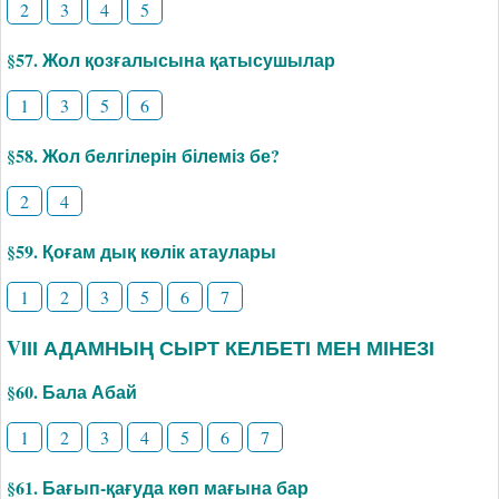
2
3
4
5
§57. Жол қозғалысына қатысушылар
1
3
5
6
§58. Жол белгілерін білеміз бе?
2
4
§59. Қоғам дық көлік атаулары
1
2
3
5
6
7
VІІІ АДАМНЫҢ СЫРТ КЕЛБЕТІ МЕН МІНЕЗІ
§60. Бала Абай
1
2
3
4
5
6
7
§61. Бағып-қағуда көп мағына бар