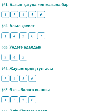
§61. Бағып-қағуда көп мағына бар
1
3
4
5
6
§62. Асыл қасиет
1
4
5
6
7
§63. Уәдеге адалдық
3
4
5
§64. Жауынгердің тұлғасы
3
4
5
6
§65. Әке – балаға сыншы
1
3
5
6
§66. Әлін білмеген әлек