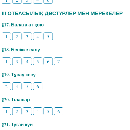
ІІІ ОТБАСЫЛЫҚ ДӘСТҮРЛЕР МЕН МЕРЕКЕЛЕР
§17. Балаға ат қою
1
2
3
4
5
§18. Бесікке салу
1
3
4
5
6
7
§19. Тұсау кесу
2
4
5
6
§20. Тілашар
1
2
3
4
5
6
§21. Туған күн