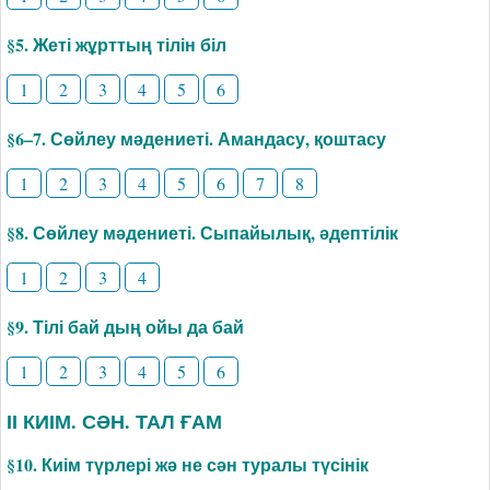
§5. Жеті жұрттың тілін біл
1
2
3
4
5
6
§6–7. Сөйлеу мәдениеті. Амандасу, қоштасу
1
2
3
4
5
6
7
8
§8. Сөйлеу мәдениеті. Сыпайылық, әдептілік
1
2
3
4
§9. Тілі бай дың ойы да бай
1
2
3
4
5
6
ІІ КИІМ. СӘН. ТАЛ ҒАМ
§10. Киім түрлері жә не сән туралы түсінік