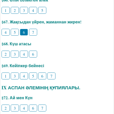
1
2
3
4
5
§67. Жақсыдан үйрен, жаманнан жирен!
4
5
6
7
§68. Күш атасы
2
3
4
6
§69. Кейіпкер бейнесі
1
3
4
5
6
7
IX АСПАН ӘЛЕМІНІҢ ҚҰПИЯЛАРЫ.
§72. Ай мен Күн
2
3
4
6
7