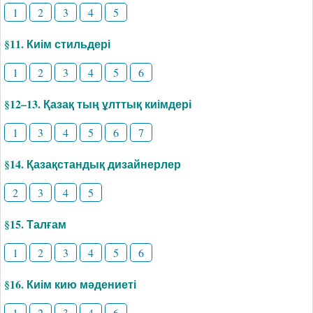
1
2
3
4
5
§11. Киім стильдері
1
2
3
4
5
6
§12–13. Қазақ тың ұлттық киімдері
1
3
4
5
6
7
§14. Қазақстандық дизайнерлер
2
3
4
5
§15. Талғам
1
2
3
4
5
6
§16. Киім кию мәдениеті
1
2
3
4
6