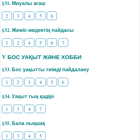
§31. Миуалы ағаш
2
3
4
5
6
§32. Жеміс-жидектің пайдасы
1
2
4
5
6
7
V БОС УАҚЫТ ЖӘНЕ ХОББИ
§33. Бос уақытты тиімді пайдалану
1
2
3
4
5
6
§34. Уақыт тың қадірі
1
3
4
7
§35. Бала лықшақ
1
3
4
5