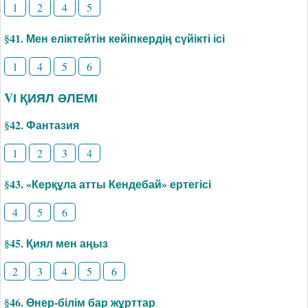
1
2
4
5
§41. Мен еліктейтін кейіпкердің сүйікті ісі
1
4
5
6
VІ ҚИЯЛ ӘЛЕМІ
§42. Фантазия
1
2
3
4
§43. «Керқұла атты Кендебай» ертегісі
4
5
6
§45. Қиял мен аңыз
2
3
4
5
6
§46. Өнер-білім бар жұрттар