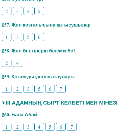
2
3
4
5
§57. Жол қозғалысына қатысушылар
1
3
5
6
§58. Жол белгілерін білеміз бе?
2
4
§59. Қоғам дық көлік атаулары
1
2
3
5
6
7
VІІІ АДАМНЫҢ СЫРТ КЕЛБЕТІ МЕН МІНЕЗІ
§60. Бала Абай
1
2
3
4
5
6
7