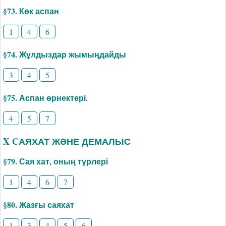
§73. Көк аспан
1
4
6
§74. Жұлдыздар жымыңдайды
3
4
5
§75. Аспан өрнектері.
4
5
7
X CАЯХАТ ЖӘНЕ ДЕМАЛЫС
§79. Сая хат, оның түрлері
1
4
6
7
§80. Жазғы саяхат
1
3
4
5
6