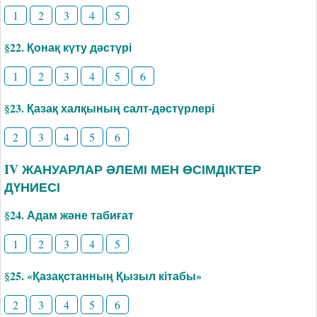
1
2
3
4
5
§22. Қонақ күту дәстүрі
1
2
3
4
5
6
§23. Қазақ халқының салт-дәстүрлері
2
3
4
5
6
IV ЖАНУАРЛАР ӘЛЕМІ МЕН ӨСІМДІКТЕР
ДҮНИЕСІ
§24. Адам және табиғат
1
2
3
4
5
§25. «Қазақстанның Қызыл кітабы»
2
3
4
5
6