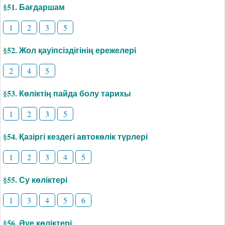
§51. Бағдаршам
1
2
3
5
§52. Жол қауіпсіздігінің ережелері
2
4
5
§53. Көліктің пайда болу тарихы
1
2
3
5
§54. Қазіргі кездегі автокөлік түрлері
1
2
3
4
5
§55. Су көліктері
1
3
4
5
6
§56. Әуе көліктері