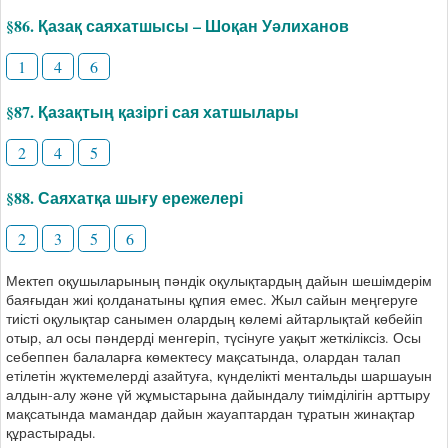
§86. Қазақ саяхатшысы – Шоқан Уәлиханов
1
4
6
§87. Қазақтың қазіргі сая хатшылары
2
4
5
§88. Саяхатқа шығу ережелері
2
3
5
6
Мектеп оқушыларының пәндік оқулықтардың дайын шешімдерім
баяғыдан жиі қолданатыны құпия емес. Жыл сайын меңгеруге
тиісті оқулықтар санымен олардың көлемі айтарлықтай көбейіп
отыр, ал осы пәндерді менгеріп, түсінуге уақыт жеткіліксіз. Осы
себеппен балаларға көмектесу мақсатында, олардан талап
етілетін жүктемелерді азайтуға, күнделікті ментальды шаршауын
алдын-алу және үй жұмыстарына дайындалу тиімділігін арттыру
мақсатында мамандар дайын жауаптардан тұратын жинақтар
құрастырады.