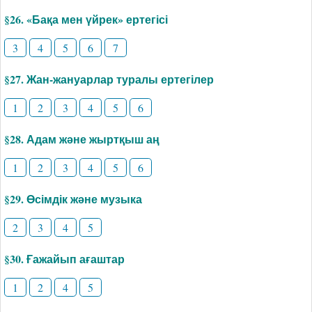
§26. «Бақа мен үйрек» ертегісі
3
4
5
6
7
§27. Жан-жануарлар туралы ертегілер
1
2
3
4
5
6
§28. Адам және жыртқыш аң
1
2
3
4
5
6
§29. Өсімдік және музыка
2
3
4
5
§30. Ғажайып ағаштар
1
2
4
5