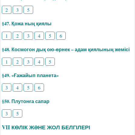
2
3
5
§47. Қожа ның қиялы
1
2
3
4
5
6
§48. Космогон дық ою-өрнек – адам қиялының жемісі
1
2
3
4
5
§49. «Ғажайып планета»
3
4
5
6
§50. Плутонға сапар
3
5
VII КӨЛІК ЖӘНЕ ЖОЛ БЕЛГІЛЕРІ