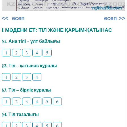
<< есеп
есеп >>
I МӘДЕНИ ЕТ: ТІЛ ЖӘНЕ ҚАРЫМ-ҚАТЫНАС
§1. Ана тілі – ұлт байлығы
1
2
3
4
5
§2. Тіл – қатынас құралы
1
2
3
4
§3. Тіл – бірлік құралы
1
2
3
4
5
6
§4. Тіл тазалығы
1
2
3
4
5
6