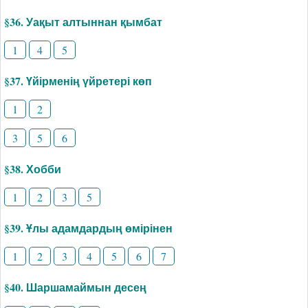
§36. Уақыт алтыннан қымбат
1
4
5
§37. Үйірменің үйретері көп
1
2
3
5
6
§38. Хобби
1
2
3
5
§39. Ұлы адамдардың өмірінен
1
2
3
4
5
6
7
§40. Шаршамаймын десең