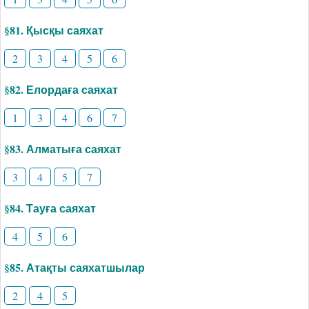
§81. Қысқы саяхат
2
3
4
5
6
§82. Елордаға саяхат
1
3
4
6
7
§83. Алматыға саяхат
3
4
5
7
§84. Тауға саяхат
4
5
6
§85. Атақты саяхатшылар
2
4
5