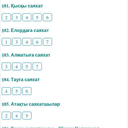
§81. Қысқы саяхат
2
3
4
5
6
§82. Елордаға саяхат
1
3
4
6
7
§83. Алматыға саяхат
3
4
5
7
§84. Тауға саяхат
4
5
6
§85. Атақты саяхатшылар
2
4
5