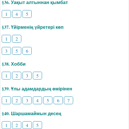
§36. Уақыт алтыннан қымбат
1
4
5
§37. Үйірменің үйретері көп
1
2
3
5
6
§38. Хобби
1
2
3
5
§39. Ұлы адамдардың өмірінен
1
2
3
4
5
6
7
§40. Шаршамаймын десең
1
2
4
5