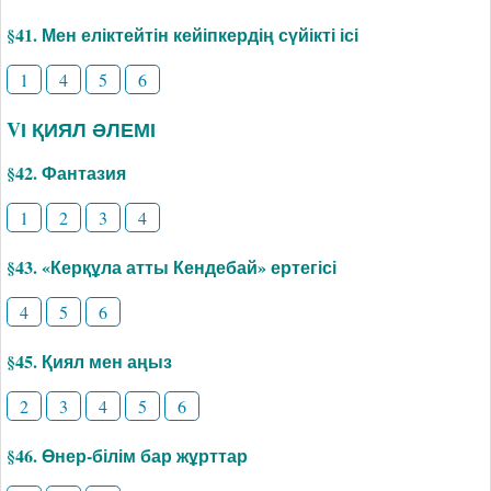
§41. Мен еліктейтін кейіпкердің сүйікті ісі
1
4
5
6
VІ ҚИЯЛ ӘЛЕМІ
§42. Фантазия
1
2
3
4
§43. «Керқұла атты Кендебай» ертегісі
4
5
6
§45. Қиял мен аңыз
2
3
4
5
6
§46. Өнер-білім бар жұрттар