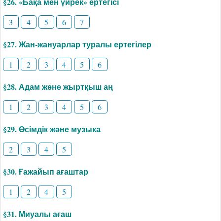
§26. «Бақа мен үйрек» ертегісі
3
4
5
6
7
§27. Жан-жануарлар туралы ертегілер
1
2
3
4
5
6
§28. Адам және жыртқыш аң
1
2
3
4
5
6
§29. Өсімдік және музыка
2
3
4
5
§30. Ғажайып ағаштар
1
2
4
5
§31. Миуалы ағаш