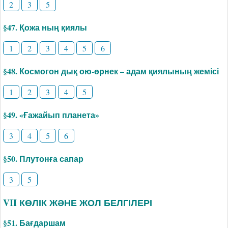
2
3
5
§47. Қожа ның қиялы
1
2
3
4
5
6
§48. Космогон дық ою-өрнек – адам қиялының жемісі
1
2
3
4
5
§49. «Ғажайып планета»
3
4
5
6
§50. Плутонға сапар
3
5
VII КӨЛІК ЖӘНЕ ЖОЛ БЕЛГІЛЕРІ
§51. Бағдаршам