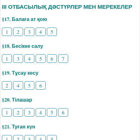
ІІІ ОТБАСЫЛЫҚ ДӘСТҮРЛЕР МЕН МЕРЕКЕЛЕР
§17. Балаға ат қою
1
2
3
4
5
§18. Бесікке салу
1
3
4
5
6
7
§19. Тұсау кесу
2
4
5
6
§20. Тілашар
1
2
3
4
5
6
§21. Туған күн
1
2
3
4
5