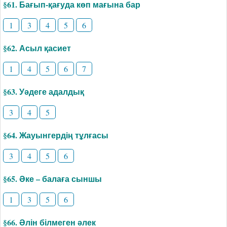
§61. Бағып-қағуда көп мағына бар
1
3
4
5
6
§62. Асыл қасиет
1
4
5
6
7
§63. Уәдеге адалдық
3
4
5
§64. Жауынгердің тұлғасы
3
4
5
6
§65. Әке – балаға сыншы
1
3
5
6
§66. Әлін білмеген әлек