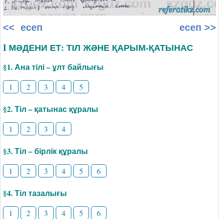
<< есеп
есеп >>
I МӘДЕНИ ЕТ: ТІЛ ЖӘНЕ ҚАРЫМ-ҚАТЫНАС
§1. Ана тілі – ұлт байлығы
1
2
3
4
5
§2. Тіл – қатынас құралы
1
2
3
4
§3. Тіл – бірлік құралы
1
2
3
4
5
6
§4. Тіл тазалығы
1
2
3
4
5
6