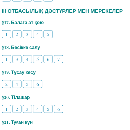
ІІІ ОТБАСЫЛЫҚ ДӘСТҮРЛЕР МЕН МЕРЕКЕЛЕР
§17. Балаға ат қою
1
2
3
4
5
§18. Бесікке салу
1
3
4
5
6
7
§19. Тұсау кесу
2
4
5
6
§20. Тілашар
1
2
3
4
5
6
§21. Туған күн