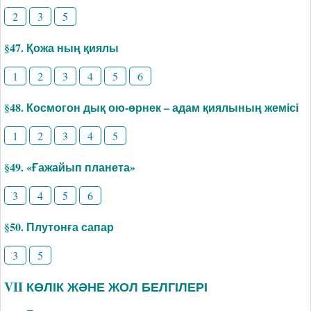
2
3
5
§47. Қожа ның қиялы
1
2
3
4
5
6
§48. Космогон дық ою-өрнек – адам қиялының жемісі
1
2
3
4
5
§49. «Ғажайып планета»
3
4
5
6
§50. Плутонға сапар
3
5
VII КӨЛІК ЖӘНЕ ЖОЛ БЕЛГІЛЕРІ