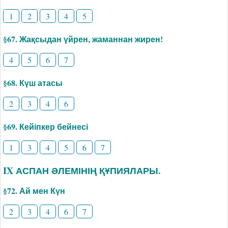
1
2
3
4
5
§67. Жақсыдан үйрен, жаманнан жирен!
4
5
6
7
§68. Күш атасы
2
3
4
6
§69. Кейіпкер бейнесі
1
3
4
5
6
7
IX АСПАН ӘЛЕМІНІҢ ҚҰПИЯЛАРЫ.
§72. Ай мен Күн
2
3
4
6
7