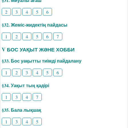
§31. Миуалы ағаш
2
3
4
5
6
§32. Жеміс-жидектің пайдасы
1
2
4
5
6
7
V БОС УАҚЫТ ЖӘНЕ ХОББИ
§33. Бос уақытты тиімді пайдалану
1
2
3
4
5
6
§34. Уақыт тың қадірі
1
3
4
7
§35. Бала лықшақ
1
3
4
5