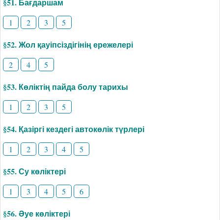
§51. Бағдаршам
1
2
3
5
§52. Жол қауіпсіздігінің ережелері
2
4
5
§53. Көліктің пайда болу тарихы
1
2
3
5
§54. Қазіргі кездегі автокөлік түрлері
1
2
3
4
5
§55. Су көліктері
1
3
4
5
6
§56. Әуе көліктері