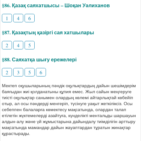
§86. Қазақ саяхатшысы – Шоқан Уәлиханов
1
4
6
§87. Қазақтың қазіргі сая хатшылары
2
4
5
§88. Саяхатқа шығу ережелері
2
3
5
6
Мектеп оқушыларының пәндік оқулықтардың дайын шешімдерім
баяғыдан жиі қолданатыны құпия емес. Жыл сайын меңгеруге
тиісті оқулықтар санымен олардың көлемі айтарлықтай көбейіп
отыр, ал осы пәндерді менгеріп, түсінуге уақыт жеткіліксіз. Осы
себеппен балаларға көмектесу мақсатында, олардан талап
етілетін жүктемелерді азайтуға, күнделікті ментальды шаршауын
алдын-алу және үй жұмыстарына дайындалу тиімділігін арттыру
мақсатында мамандар дайын жауаптардан тұратын жинақтар
құрастырады.