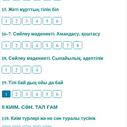
§5. Жеті жұрттың тілін біл
1
2
3
4
5
6
§6–7. Сөйлеу мәдениеті. Амандасу, қоштасу
1
2
3
4
5
6
7
8
§8. Сөйлеу мәдениеті. Сыпайылық, әдептілік
1
2
3
4
§9. Тілі бай дың ойы да бай
1
2
3
4
5
6
ІІ КИІМ. СӘН. ТАЛ ҒАМ
§10. Киім түрлері жә не сән туралы түсінік