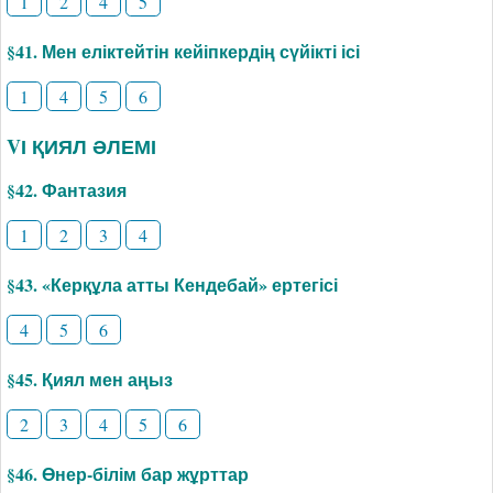
1
2
4
5
§41. Мен еліктейтін кейіпкердің сүйікті ісі
1
4
5
6
VІ ҚИЯЛ ӘЛЕМІ
§42. Фантазия
1
2
3
4
§43. «Керқұла атты Кендебай» ертегісі
4
5
6
§45. Қиял мен аңыз
2
3
4
5
6
§46. Өнер-білім бар жұрттар