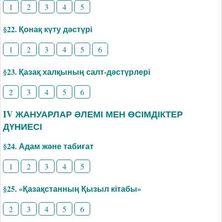
1
2
3
4
5
§22. Қонақ күту дәстүрі
1
2
3
4
5
6
§23. Қазақ халқының салт-дәстүрлері
2
3
4
5
6
IV ЖАНУАРЛАР ӘЛЕМІ МЕН ӨСІМДІКТЕР
ДҮНИЕСІ
§24. Адам және табиғат
1
2
3
4
5
§25. «Қазақстанның Қызыл кітабы»
2
3
4
5
6