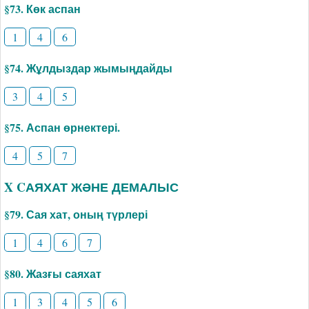
§73. Көк аспан
1
4
6
§74. Жұлдыздар жымыңдайды
3
4
5
§75. Аспан өрнектері.
4
5
7
X CАЯХАТ ЖӘНЕ ДЕМАЛЫС
§79. Сая хат, оның түрлері
1
4
6
7
§80. Жазғы саяхат
1
3
4
5
6