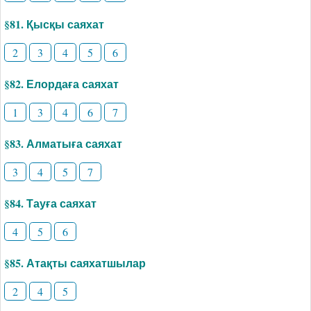
§81. Қысқы саяхат
2
3
4
5
6
§82. Елордаға саяхат
1
3
4
6
7
§83. Алматыға саяхат
3
4
5
7
§84. Тауға саяхат
4
5
6
§85. Атақты саяхатшылар
2
4
5