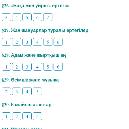
§26. «Бақа мен үйрек» ертегісі
3
4
5
6
7
§27. Жан-жануарлар туралы ертегілер
1
2
3
4
5
6
§28. Адам және жыртқыш аң
1
2
3
4
5
6
§29. Өсімдік және музыка
2
3
4
5
§30. Ғажайып ағаштар
1
2
4
5