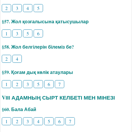
2
3
4
5
§57. Жол қозғалысына қатысушылар
1
3
5
6
§58. Жол белгілерін білеміз бе?
2
4
§59. Қоғам дық көлік атаулары
1
2
3
5
6
7
VІІІ АДАМНЫҢ СЫРТ КЕЛБЕТІ МЕН МІНЕЗІ
§60. Бала Абай
1
2
3
4
5
6
7