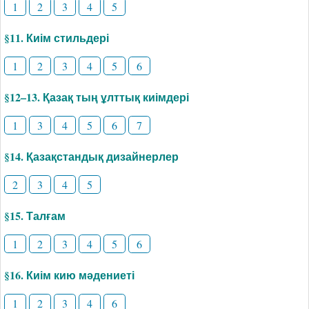
1
2
3
4
5
§11. Киім стильдері
1
2
3
4
5
6
§12–13. Қазақ тың ұлттық киімдері
1
3
4
5
6
7
§14. Қазақстандық дизайнерлер
2
3
4
5
§15. Талғам
1
2
3
4
5
6
§16. Киім кию мәдениеті
1
2
3
4
6