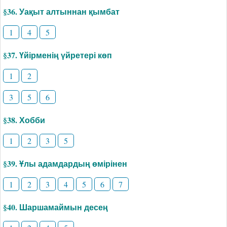
§36. Уақыт алтыннан қымбат
1
4
5
§37. Үйірменің үйретері көп
1
2
3
5
6
§38. Хобби
1
2
3
5
§39. Ұлы адамдардың өмірінен
1
2
3
4
5
6
7
§40. Шаршамаймын десең