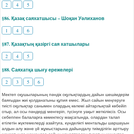
2
4
5
§86. Қазақ саяхатшысы – Шоқан Уәлиханов
1
4
6
§87. Қазақтың қазіргі сая хатшылары
2
4
5
§88. Саяхатқа шығу ережелері
2
3
5
6
Мектеп оқушыларының пәндік оқулықтардың дайын шешімдерім
баяғыдан жиі қолданатыны құпия емес. Жыл сайын меңгеруге
тиісті оқулықтар санымен олардың көлемі айтарлықтай көбейіп
отыр, ал осы пәндерді менгеріп, түсінуге уақыт жеткіліксіз. Осы
себеппен балаларға көмектесу мақсатында, олардан талап
етілетін жүктемелерді азайтуға, күнделікті ментальды шаршауын
алдын-алу және үй жұмыстарына дайындалу тиімділігін арттыру