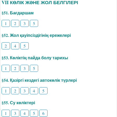
VII КӨЛІК ЖӘНЕ ЖОЛ БЕЛГІЛЕРІ
§51. Бағдаршам
1
2
3
5
§52. Жол қауіпсіздігінің ережелері
2
4
5
§53. Көліктің пайда болу тарихы
1
2
3
5
§54. Қазіргі кездегі автокөлік түрлері
1
2
3
4
5
§55. Су көліктері
1
3
4
5
6