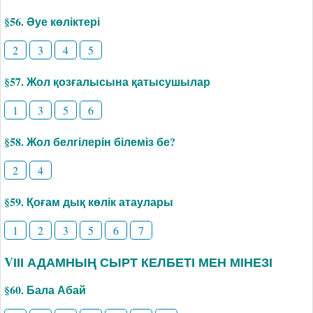
§56. Әуе көліктері
2
3
4
5
§57. Жол қозғалысына қатысушылар
1
3
5
6
§58. Жол белгілерін білеміз бе?
2
4
§59. Қоғам дық көлік атаулары
1
2
3
5
6
7
VІІІ АДАМНЫҢ СЫРТ КЕЛБЕТІ МЕН МІНЕЗІ
§60. Бала Абай