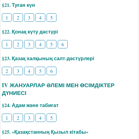
§21. Туған күн
1
2
3
4
5
§22. Қонақ күту дәстүрі
1
2
3
4
5
6
§23. Қазақ халқының салт-дәстүрлері
2
3
4
5
6
IV ЖАНУАРЛАР ӘЛЕМІ МЕН ӨСІМДІКТЕР
ДҮНИЕСІ
§24. Адам және табиғат
1
2
3
4
5
§25. «Қазақстанның Қызыл кітабы»