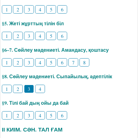
1
2
3
4
5
6
§5. Жеті жұрттың тілін біл
1
2
3
4
5
6
§6–7. Сөйлеу мәдениеті. Амандасу, қоштасу
1
2
3
4
5
6
7
8
§8. Сөйлеу мәдениеті. Сыпайылық, әдептілік
1
2
3
4
§9. Тілі бай дың ойы да бай
1
2
3
4
5
6
ІІ КИІМ. СӘН. ТАЛ ҒАМ