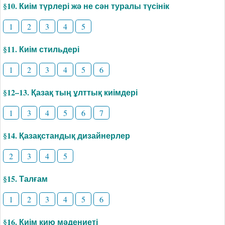
§10. Киім түрлері жә не сән туралы түсінік
1
2
3
4
5
§11. Киім стильдері
1
2
3
4
5
6
§12–13. Қазақ тың ұлттық киімдері
1
3
4
5
6
7
§14. Қазақстандық дизайнерлер
2
3
4
5
§15. Талғам
1
2
3
4
5
6
§16. Киім кию мәдениеті