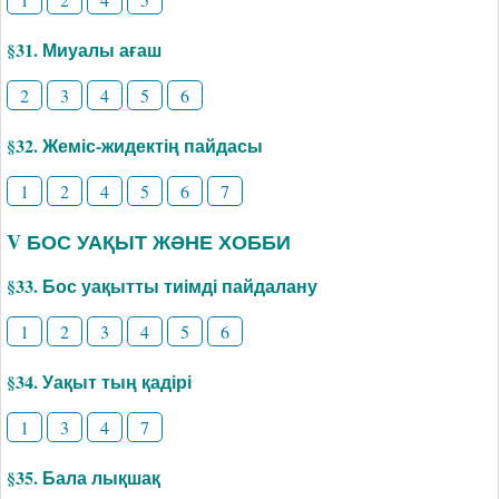
§31. Миуалы ағаш
2
3
4
5
6
§32. Жеміс-жидектің пайдасы
1
2
4
5
6
7
V БОС УАҚЫТ ЖӘНЕ ХОББИ
§33. Бос уақытты тиімді пайдалану
1
2
3
4
5
6
§34. Уақыт тың қадірі
1
3
4
7
§35. Бала лықшақ