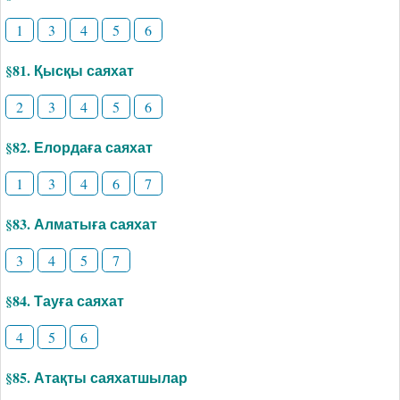
1
3
4
5
6
§81. Қысқы саяхат
2
3
4
5
6
§82. Елордаға саяхат
1
3
4
6
7
§83. Алматыға саяхат
3
4
5
7
§84. Тауға саяхат
4
5
6
§85. Атақты саяхатшылар