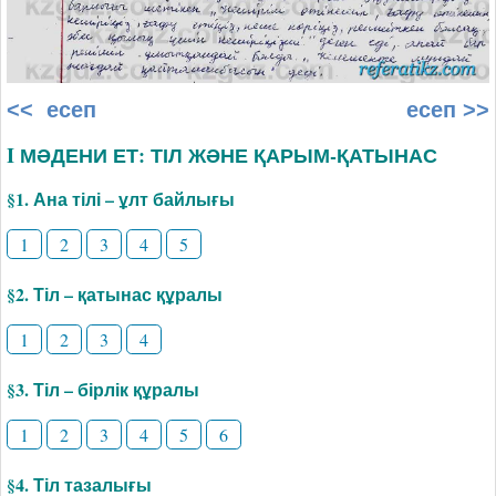
<< есеп
есеп >>
I МӘДЕНИ ЕТ: ТІЛ ЖӘНЕ ҚАРЫМ-ҚАТЫНАС
§1. Ана тілі – ұлт байлығы
1
2
3
4
5
§2. Тіл – қатынас құралы
1
2
3
4
§3. Тіл – бірлік құралы
1
2
3
4
5
6
§4. Тіл тазалығы