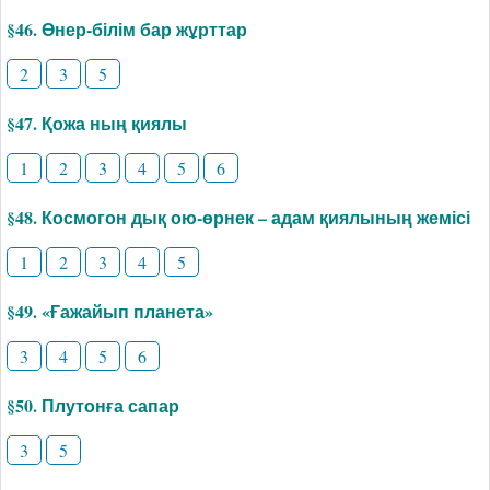
§46. Өнер-білім бар жұрттар
2
3
5
§47. Қожа ның қиялы
1
2
3
4
5
6
§48. Космогон дық ою-өрнек – адам қиялының жемісі
1
2
3
4
5
§49. «Ғажайып планета»
3
4
5
6
§50. Плутонға сапар
3
5