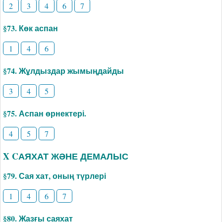
2
3
4
6
7
§73. Көк аспан
1
4
6
§74. Жұлдыздар жымыңдайды
3
4
5
§75. Аспан өрнектері.
4
5
7
X CАЯХАТ ЖӘНЕ ДЕМАЛЫС
§79. Сая хат, оның түрлері
1
4
6
7
§80. Жазғы саяхат