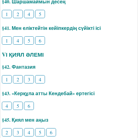
§40. Шаршамаймын десең
1
2
4
5
§41. Мен еліктейтін кейіпкердің сүйікті ісі
1
4
5
6
VІ ҚИЯЛ ӘЛЕМІ
§42. Фантазия
1
2
3
4
§43. «Керқұла атты Кендебай» ертегісі
4
5
6
§45. Қиял мен аңыз
2
3
4
5
6