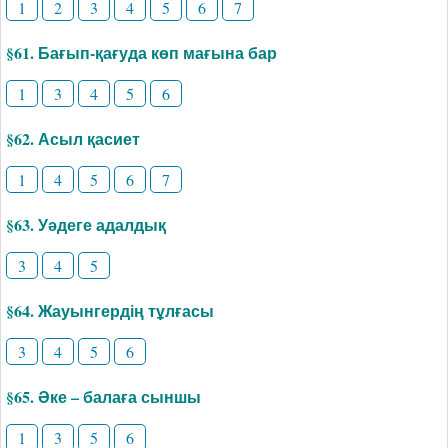
1
2
3
4
5
6
7
§61. Бағып-қағуда көп мағына бар
1
3
4
5
6
§62. Асыл қасиет
1
4
5
6
7
§63. Уәдеге адалдық
3
4
5
§64. Жауынгердің тұлғасы
3
4
5
6
§65. Әке – балаға сыншы
1
3
5
6