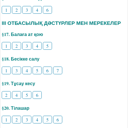
1
2
3
4
6
ІІІ ОТБАСЫЛЫҚ ДӘСТҮРЛЕР МЕН МЕРЕКЕЛЕР
§17. Балаға ат қою
1
2
3
4
5
§18. Бесікке салу
1
3
4
5
6
7
§19. Тұсау кесу
2
4
5
6
§20. Тілашар
1
2
3
4
5
6