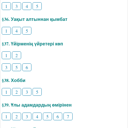
1
3
4
5
§36. Уақыт алтыннан қымбат
1
4
5
§37. Үйірменің үйретері көп
1
2
3
5
6
§38. Хобби
1
2
3
5
§39. Ұлы адамдардың өмірінен
1
2
3
4
5
6
7