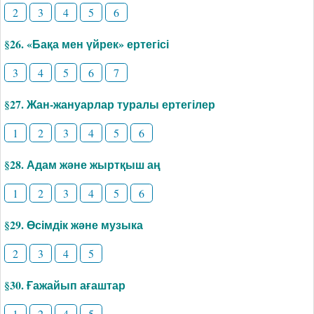
2
3
4
5
6
§26. «Бақа мен үйрек» ертегісі
3
4
5
6
7
§27. Жан-жануарлар туралы ертегілер
1
2
3
4
5
6
§28. Адам және жыртқыш аң
1
2
3
4
5
6
§29. Өсімдік және музыка
2
3
4
5
§30. Ғажайып ағаштар
1
2
4
5