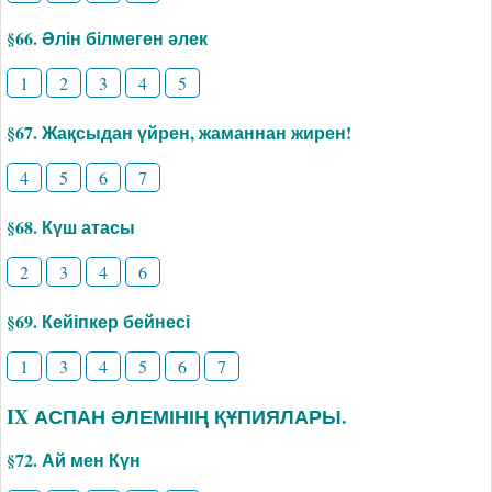
§66. Әлін білмеген әлек
1
2
3
4
5
§67. Жақсыдан үйрен, жаманнан жирен!
4
5
6
7
§68. Күш атасы
2
3
4
6
§69. Кейіпкер бейнесі
1
3
4
5
6
7
IX АСПАН ӘЛЕМІНІҢ ҚҰПИЯЛАРЫ.
§72. Ай мен Күн