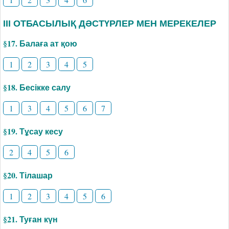
ІІІ ОТБАСЫЛЫҚ ДӘСТҮРЛЕР МЕН МЕРЕКЕЛЕР
§17. Балаға ат қою
1
2
3
4
5
§18. Бесікке салу
1
3
4
5
6
7
§19. Тұсау кесу
2
4
5
6
§20. Тілашар
1
2
3
4
5
6
§21. Туған күн