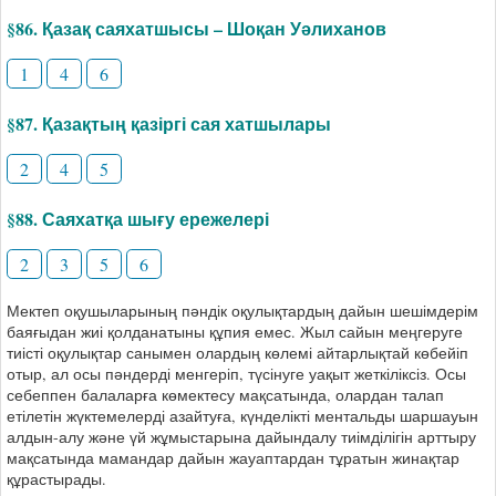
§86. Қазақ саяхатшысы – Шоқан Уәлиханов
1
4
6
§87. Қазақтың қазіргі сая хатшылары
2
4
5
§88. Саяхатқа шығу ережелері
2
3
5
6
Мектеп оқушыларының пәндік оқулықтардың дайын шешімдерім
баяғыдан жиі қолданатыны құпия емес. Жыл сайын меңгеруге
тиісті оқулықтар санымен олардың көлемі айтарлықтай көбейіп
отыр, ал осы пәндерді менгеріп, түсінуге уақыт жеткіліксіз. Осы
себеппен балаларға көмектесу мақсатында, олардан талап
етілетін жүктемелерді азайтуға, күнделікті ментальды шаршауын
алдын-алу және үй жұмыстарына дайындалу тиімділігін арттыру
мақсатында мамандар дайын жауаптардан тұратын жинақтар
құрастырады.