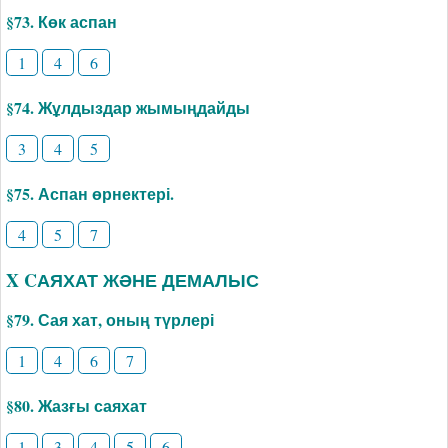
§73. Көк аспан
1
4
6
§74. Жұлдыздар жымыңдайды
3
4
5
§75. Аспан өрнектері.
4
5
7
X CАЯХАТ ЖӘНЕ ДЕМАЛЫС
§79. Сая хат, оның түрлері
1
4
6
7
§80. Жазғы саяхат
1
3
4
5
6