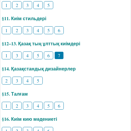
1
2
3
4
5
§11. Киім стильдері
1
2
3
4
5
6
§12–13. Қазақ тың ұлттық киімдері
1
3
4
5
6
7
§14. Қазақстандық дизайнерлер
2
3
4
5
§15. Талғам
1
2
3
4
5
6
§16. Киім кию мәдениеті
1
2
3
4
6