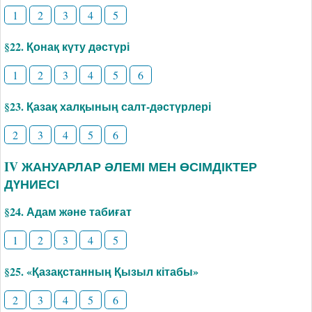
1
2
3
4
5
§22. Қонақ күту дәстүрі
1
2
3
4
5
6
§23. Қазақ халқының салт-дәстүрлері
2
3
4
5
6
IV ЖАНУАРЛАР ӘЛЕМІ МЕН ӨСІМДІКТЕР
ДҮНИЕСІ
§24. Адам және табиғат
1
2
3
4
5
§25. «Қазақстанның Қызыл кітабы»
2
3
4
5
6