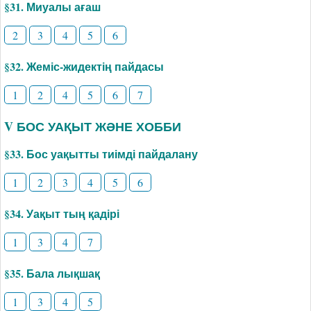
§31. Миуалы ағаш
2
3
4
5
6
§32. Жеміс-жидектің пайдасы
1
2
4
5
6
7
V БОС УАҚЫТ ЖӘНЕ ХОББИ
§33. Бос уақытты тиімді пайдалану
1
2
3
4
5
6
§34. Уақыт тың қадірі
1
3
4
7
§35. Бала лықшақ
1
3
4
5