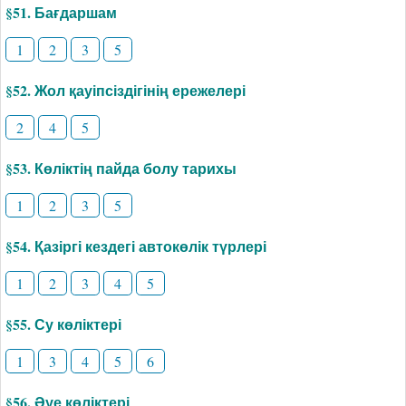
§51. Бағдаршам
1
2
3
5
§52. Жол қауіпсіздігінің ережелері
2
4
5
§53. Көліктің пайда болу тарихы
1
2
3
5
§54. Қазіргі кездегі автокөлік түрлері
1
2
3
4
5
§55. Су көліктері
1
3
4
5
6
§56. Әуе көліктері