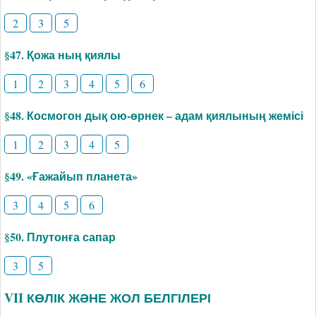
2
3
5
§47. Қожа ның қиялы
1
2
3
4
5
6
§48. Космогон дық ою-өрнек – адам қиялының жемісі
1
2
3
4
5
§49. «Ғажайып планета»
3
4
5
6
§50. Плутонға сапар
3
5
VII КӨЛІК ЖӘНЕ ЖОЛ БЕЛГІЛЕРІ