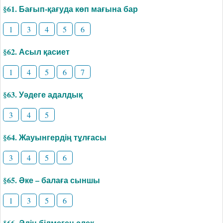
§61. Бағып-қағуда көп мағына бар
1
3
4
5
6
§62. Асыл қасиет
1
4
5
6
7
§63. Уәдеге адалдық
3
4
5
§64. Жауынгердің тұлғасы
3
4
5
6
§65. Әке – балаға сыншы
1
3
5
6
§66. Әлін білмеген әлек