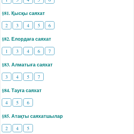
§81. Қысқы саяхат
2
3
4
5
6
§82. Елордаға саяхат
1
3
4
6
7
§83. Алматыға саяхат
3
4
5
7
§84. Тауға саяхат
4
5
6
§85. Атақты саяхатшылар
2
4
5