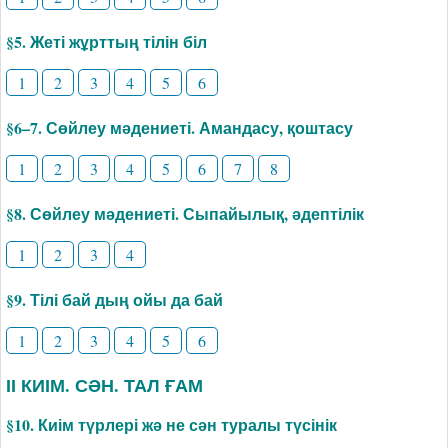
§5. Жеті жұрттың тілін біл
1
2
3
4
5
6
§6–7. Сөйлеу мәдениеті. Амандасу, қоштасу
1
2
3
4
5
6
7
8
§8. Сөйлеу мәдениеті. Сыпайылық, әдептілік
1
2
3
4
§9. Тілі бай дың ойы да бай
1
2
3
4
5
6
ІІ КИІМ. СӘН. ТАЛ ҒАМ
§10. Киім түрлері жә не сән туралы түсінік