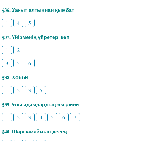
§36. Уақыт алтыннан қымбат
1
4
5
§37. Үйірменің үйретері көп
1
2
3
5
6
§38. Хобби
1
2
3
5
§39. Ұлы адамдардың өмірінен
1
2
3
4
5
6
7
§40. Шаршамаймын десең