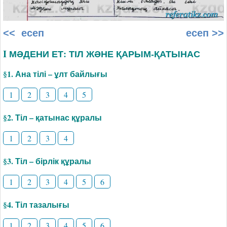
<< есеп
есеп >>
I МӘДЕНИ ЕТ: ТІЛ ЖӘНЕ ҚАРЫМ-ҚАТЫНАС
§1. Ана тілі – ұлт байлығы
1
2
3
4
5
§2. Тіл – қатынас құралы
1
2
3
4
§3. Тіл – бірлік құралы
1
2
3
4
5
6
§4. Тіл тазалығы
1
2
3
4
5
6