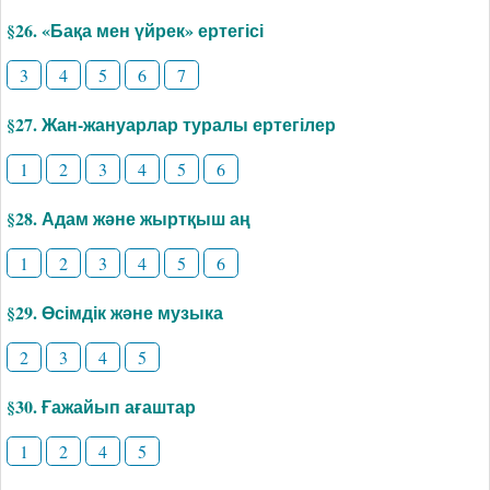
§26. «Бақа мен үйрек» ертегісі
3
4
5
6
7
§27. Жан-жануарлар туралы ертегілер
1
2
3
4
5
6
§28. Адам және жыртқыш аң
1
2
3
4
5
6
§29. Өсімдік және музыка
2
3
4
5
§30. Ғажайып ағаштар
1
2
4
5