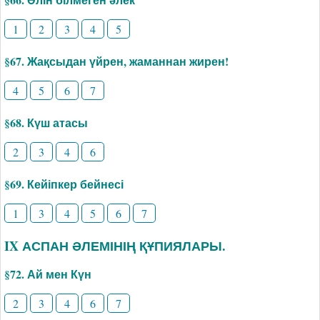
1
2
3
4
5
§67. Жақсыдан үйрен, жаманнан жирен!
4
5
6
7
§68. Күш атасы
2
3
4
6
§69. Кейіпкер бейнесі
1
3
4
5
6
7
IX АСПАН ӘЛЕМІНІҢ ҚҰПИЯЛАРЫ.
§72. Ай мен Күн
2
3
4
6
7