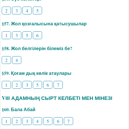
2
3
4
5
§57. Жол қозғалысына қатысушылар
1
3
5
6
§58. Жол белгілерін білеміз бе?
2
4
§59. Қоғам дық көлік атаулары
1
2
3
5
6
7
VІІІ АДАМНЫҢ СЫРТ КЕЛБЕТІ МЕН МІНЕЗІ
§60. Бала Абай
1
2
3
4
5
6
7