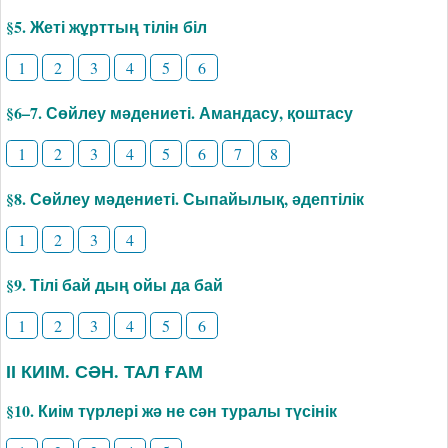
§5. Жеті жұрттың тілін біл
1
2
3
4
5
6
§6–7. Сөйлеу мәдениеті. Амандасу, қоштасу
1
2
3
4
5
6
7
8
§8. Сөйлеу мәдениеті. Сыпайылық, әдептілік
1
2
3
4
§9. Тілі бай дың ойы да бай
1
2
3
4
5
6
ІІ КИІМ. СӘН. ТАЛ ҒАМ
§10. Киім түрлері жә не сән туралы түсінік