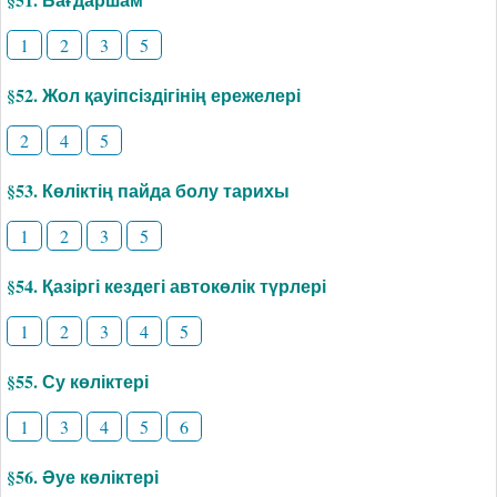
1
2
3
5
§52. Жол қауіпсіздігінің ережелері
2
4
5
§53. Көліктің пайда болу тарихы
1
2
3
5
§54. Қазіргі кездегі автокөлік түрлері
1
2
3
4
5
§55. Су көліктері
1
3
4
5
6
§56. Әуе көліктері