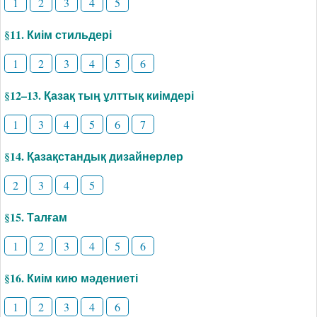
1
2
3
4
5
§11. Киім стильдері
1
2
3
4
5
6
§12–13. Қазақ тың ұлттық киімдері
1
3
4
5
6
7
§14. Қазақстандық дизайнерлер
2
3
4
5
§15. Талғам
1
2
3
4
5
6
§16. Киім кию мәдениеті
1
2
3
4
6