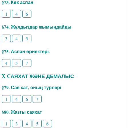
§73. Көк аспан
1
4
6
§74. Жұлдыздар жымыңдайды
3
4
5
§75. Аспан өрнектері.
4
5
7
X CАЯХАТ ЖӘНЕ ДЕМАЛЫС
§79. Сая хат, оның түрлері
1
4
6
7
§80. Жазғы саяхат
1
3
4
5
6