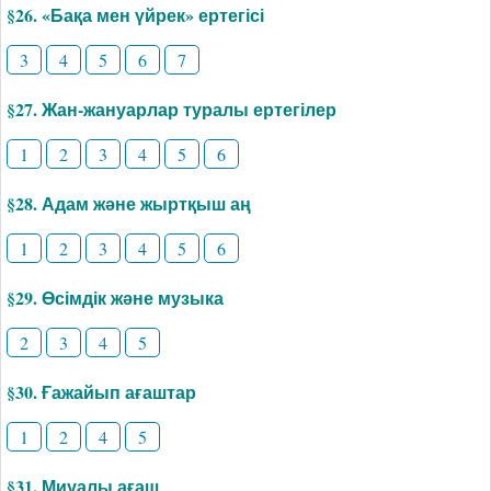
§26. «Бақа мен үйрек» ертегісі
3
4
5
6
7
§27. Жан-жануарлар туралы ертегілер
1
2
3
4
5
6
§28. Адам және жыртқыш аң
1
2
3
4
5
6
§29. Өсімдік және музыка
2
3
4
5
§30. Ғажайып ағаштар
1
2
4
5
§31. Миуалы ағаш