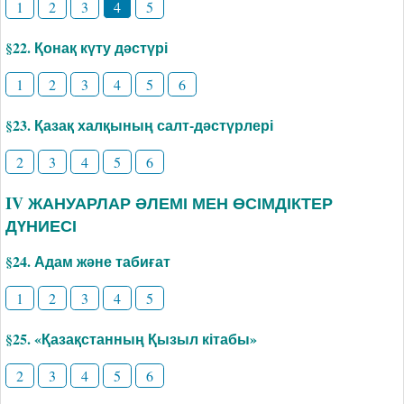
1
2
3
4
5
§22. Қонақ күту дәстүрі
1
2
3
4
5
6
§23. Қазақ халқының салт-дәстүрлері
2
3
4
5
6
IV ЖАНУАРЛАР ӘЛЕМІ МЕН ӨСІМДІКТЕР
ДҮНИЕСІ
§24. Адам және табиғат
1
2
3
4
5
§25. «Қазақстанның Қызыл кітабы»
2
3
4
5
6