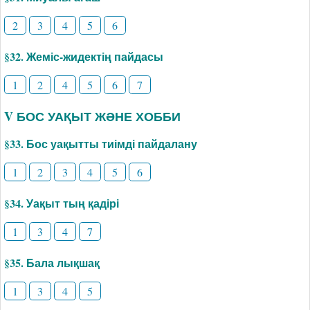
2
3
4
5
6
§32. Жеміс-жидектің пайдасы
1
2
4
5
6
7
V БОС УАҚЫТ ЖӘНЕ ХОББИ
§33. Бос уақытты тиімді пайдалану
1
2
3
4
5
6
§34. Уақыт тың қадірі
1
3
4
7
§35. Бала лықшақ
1
3
4
5