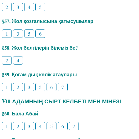
2
3
4
5
§57. Жол қозғалысына қатысушылар
1
3
5
6
§58. Жол белгілерін білеміз бе?
2
4
§59. Қоғам дық көлік атаулары
1
2
3
5
6
7
VІІІ АДАМНЫҢ СЫРТ КЕЛБЕТІ МЕН МІНЕЗІ
§60. Бала Абай
1
2
3
4
5
6
7