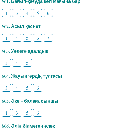
§61. Бағып-қағуда көп мағына бар
1
3
4
5
6
§62. Асыл қасиет
1
4
5
6
7
§63. Уәдеге адалдық
3
4
5
§64. Жауынгердің тұлғасы
3
4
5
6
§65. Әке – балаға сыншы
1
3
5
6
§66. Әлін білмеген әлек