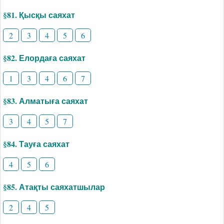
§81. Қысқы саяхат
2
3
4
5
6
§82. Елордаға саяхат
1
3
4
6
7
§83. Алматыға саяхат
3
4
5
7
§84. Тауға саяхат
4
5
6
§85. Атақты саяхатшылар
2
4
5