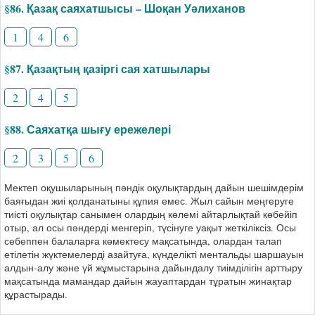
§86. Қазақ саяхатшысы – Шоқан Уәлиханов
1
4
6
§87. Қазақтың қазіргі сая хатшылары
2
4
5
§88. Саяхатқа шығу ережелері
2
3
5
6
Мектеп оқушыларының пәндік оқулықтардың дайын шешімдерім
баяғыдан жиі қолданатыны құпия емес. Жыл сайын меңгеруге
тиісті оқулықтар санымен олардың көлемі айтарлықтай көбейіп
отыр, ал осы пәндерді менгеріп, түсінуге уақыт жеткіліксіз. Осы
себеппен балаларға көмектесу мақсатында, олардан талап
етілетін жүктемелерді азайтуға, күнделікті ментальды шаршауын
алдын-алу және үй жұмыстарына дайындалу тиімділігін арттыру
мақсатында мамандар дайын жауаптардан тұратын жинақтар
құрастырады.