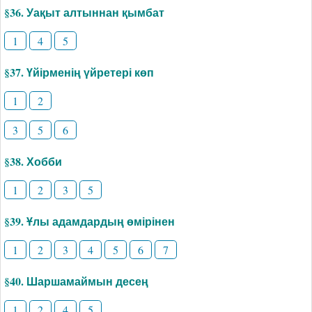
§36. Уақыт алтыннан қымбат
1
4
5
§37. Үйірменің үйретері көп
1
2
3
5
6
§38. Хобби
1
2
3
5
§39. Ұлы адамдардың өмірінен
1
2
3
4
5
6
7
§40. Шаршамаймын десең
1
2
4
5