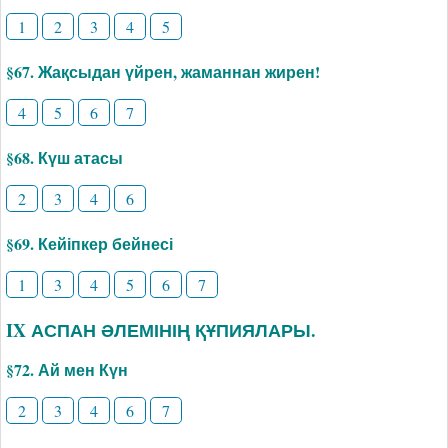
1
2
3
4
5
§67. Жақсыдан үйрен, жаманнан жирен!
4
5
6
7
§68. Күш атасы
2
3
4
6
§69. Кейіпкер бейнесі
1
3
4
5
6
7
IX АСПАН ӘЛЕМІНІҢ ҚҰПИЯЛАРЫ.
§72. Ай мен Күн
2
3
4
6
7