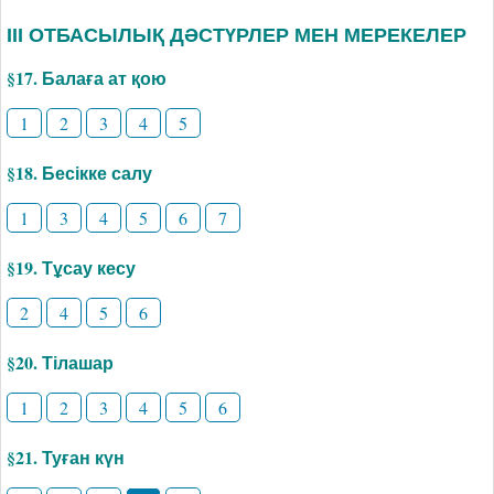
ІІІ ОТБАСЫЛЫҚ ДӘСТҮРЛЕР МЕН МЕРЕКЕЛЕР
§17. Балаға ат қою
1
2
3
4
5
§18. Бесікке салу
1
3
4
5
6
7
§19. Тұсау кесу
2
4
5
6
§20. Тілашар
1
2
3
4
5
6
§21. Туған күн