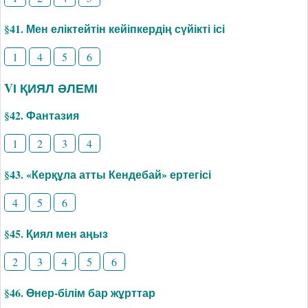
§41. Мен еліктейтін кейіпкердің сүйікті ісі
1
4
5
6
VІ ҚИЯЛ ӘЛЕМІ
§42. Фантазия
1
2
3
4
§43. «Керқұла атты Кендебай» ертегісі
4
5
6
§45. Қиял мен аңыз
2
3
4
5
6
§46. Өнер-білім бар жұрттар