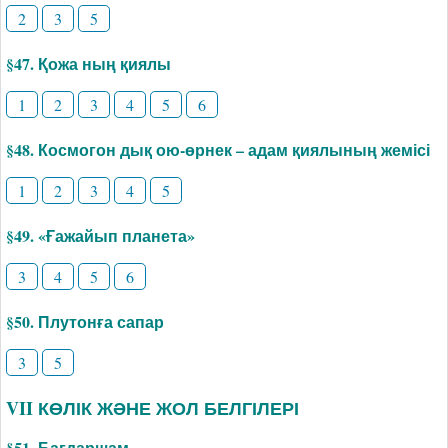
2
3
5
§47. Қожа ның қиялы
1
2
3
4
5
6
§48. Космогон дық ою-өрнек – адам қиялының жемісі
1
2
3
4
5
§49. «Ғажайып планета»
3
4
5
6
§50. Плутонға сапар
3
5
VII КӨЛІК ЖӘНЕ ЖОЛ БЕЛГІЛЕРІ
§51. Бағдаршам