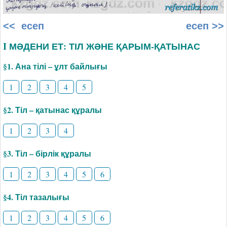
<< есеп
есеп >>
I МӘДЕНИ ЕТ: ТІЛ ЖӘНЕ ҚАРЫМ-ҚАТЫНАС
§1. Ана тілі – ұлт байлығы
1
2
3
4
5
§2. Тіл – қатынас құралы
1
2
3
4
§3. Тіл – бірлік құралы
1
2
3
4
5
6
§4. Тіл тазалығы
1
2
3
4
5
6