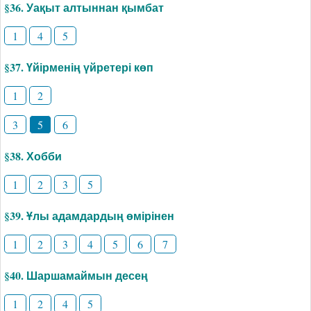
§36. Уақыт алтыннан қымбат
1
4
5
§37. Үйірменің үйретері көп
1
2
3
5
6
§38. Хобби
1
2
3
5
§39. Ұлы адамдардың өмірінен
1
2
3
4
5
6
7
§40. Шаршамаймын десең
1
2
4
5