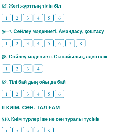
§5. Жеті жұрттың тілін біл
1
2
3
4
5
6
§6–7. Сөйлеу мәдениеті. Амандасу, қоштасу
1
2
3
4
5
6
7
8
§8. Сөйлеу мәдениеті. Сыпайылық, әдептілік
1
2
3
4
§9. Тілі бай дың ойы да бай
1
2
3
4
5
6
ІІ КИІМ. СӘН. ТАЛ ҒАМ
§10. Киім түрлері жә не сән туралы түсінік
1
2
3
4
5