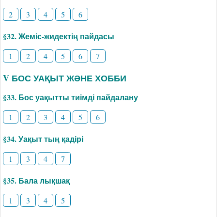
2
3
4
5
6
§32. Жеміс-жидектің пайдасы
1
2
4
5
6
7
V БОС УАҚЫТ ЖӘНЕ ХОББИ
§33. Бос уақытты тиімді пайдалану
1
2
3
4
5
6
§34. Уақыт тың қадірі
1
3
4
7
§35. Бала лықшақ
1
3
4
5