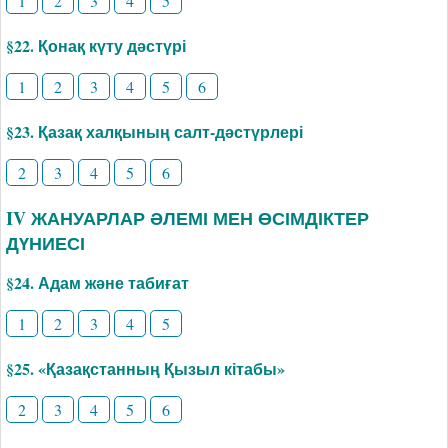
1
2
3
4
5
§22. Қонақ күту дәстүрі
1
2
3
4
5
6
§23. Қазақ халқының салт-дәстүрлері
2
3
4
5
6
IV ЖАНУАРЛАР ӘЛЕМІ МЕН ӨСІМДІКТЕР
ДҮНИЕСІ
§24. Адам және табиғат
1
2
3
4
5
§25. «Қазақстанның Қызыл кітабы»
2
3
4
5
6