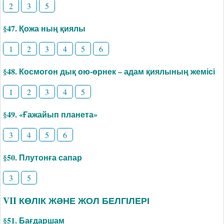
2
3
5
§47. Қожа ның қиялы
1
2
3
4
5
6
§48. Космогон дық ою-өрнек – адам қиялының жемісі
1
2
3
4
5
§49. «Ғажайып планета»
3
4
5
6
§50. Плутонға сапар
3
5
VII КӨЛІК ЖӘНЕ ЖОЛ БЕЛГІЛЕРІ
§51. Бағдаршам