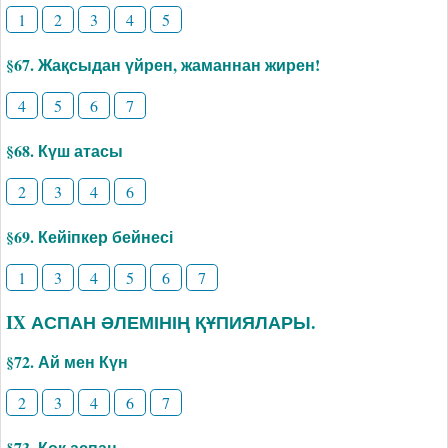
1
2
3
4
5
§67. Жақсыдан үйрен, жаманнан жирен!
4
5
6
7
§68. Күш атасы
2
3
4
6
§69. Кейіпкер бейнесі
1
3
4
5
6
7
IX АСПАН ӘЛЕМІНІҢ ҚҰПИЯЛАРЫ.
§72. Ай мен Күн
2
3
4
6
7
§73. Көк аспан