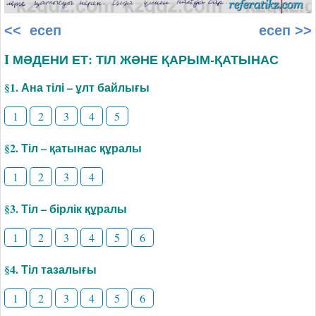
<< есеп
есеп >>
I МӘДЕНИ ЕТ: ТІЛ ЖӘНЕ ҚАРЫМ-ҚАТЫНАС
§1. Ана тілі – ұлт байлығы
1
2
3
4
5
§2. Тіл – қатынас құралы
1
2
3
4
§3. Тіл – бірлік құралы
1
2
3
4
5
6
§4. Тіл тазалығы
1
2
3
4
5
6