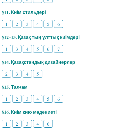
§11. Киім стильдері
1
2
3
4
5
6
§12–13. Қазақ тың ұлттық киімдері
1
3
4
5
6
7
§14. Қазақстандық дизайнерлер
2
3
4
5
§15. Талғам
1
2
3
4
5
6
§16. Киім кию мәдениеті
1
2
3
4
6