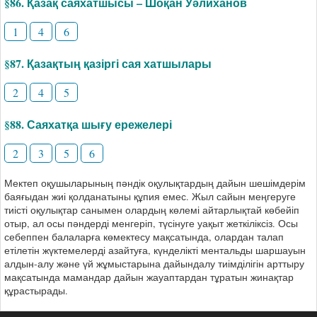
§86. Қазақ саяхатшысы – Шоқан Уәлиханов
1
4
6
§87. Қазақтың қазіргі сая хатшылары
2
4
5
§88. Саяхатқа шығу ережелері
2
3
5
6
Мектеп оқушыларының пәндік оқулықтардың дайын шешімдерім
баяғыдан жиі қолданатыны құпия емес. Жыл сайын меңгеруге
тиісті оқулықтар санымен олардың көлемі айтарлықтай көбейіп
отыр, ал осы пәндерді менгеріп, түсінуге уақыт жеткіліксіз. Осы
себеппен балаларға көмектесу мақсатында, олардан талап
етілетін жүктемелерді азайтуға, күнделікті ментальды шаршауын
алдын-алу және үй жұмыстарына дайындалу тиімділігін арттыру
мақсатында мамандар дайын жауаптардан тұратын жинақтар
құрастырады.