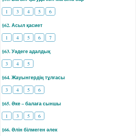
1
3
4
5
6
§62. Асыл қасиет
1
4
5
6
7
§63. Уәдеге адалдық
3
4
5
§64. Жауынгердің тұлғасы
3
4
5
6
§65. Әке – балаға сыншы
1
3
5
6
§66. Әлін білмеген әлек