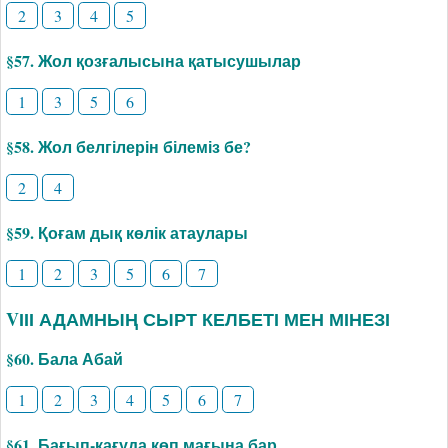
2
3
4
5
§57. Жол қозғалысына қатысушылар
1
3
5
6
§58. Жол белгілерін білеміз бе?
2
4
§59. Қоғам дық көлік атаулары
1
2
3
5
6
7
VІІІ АДАМНЫҢ СЫРТ КЕЛБЕТІ МЕН МІНЕЗІ
§60. Бала Абай
1
2
3
4
5
6
7
§61. Бағып-қағуда көп мағына бар