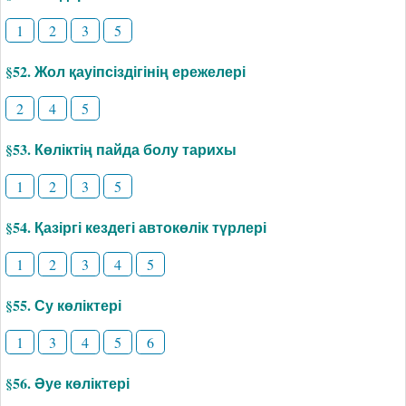
1
2
3
5
§52. Жол қауіпсіздігінің ережелері
2
4
5
§53. Көліктің пайда болу тарихы
1
2
3
5
§54. Қазіргі кездегі автокөлік түрлері
1
2
3
4
5
§55. Су көліктері
1
3
4
5
6
§56. Әуе көліктері