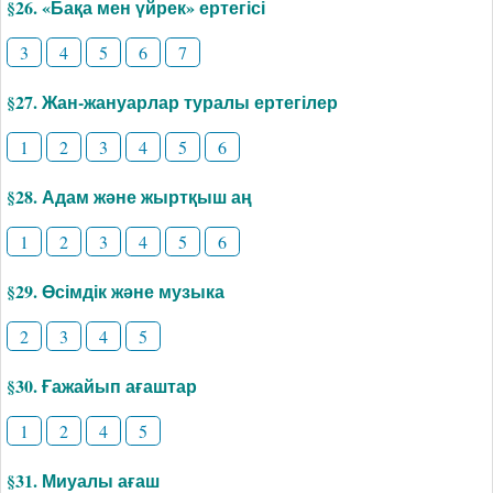
§26. «Бақа мен үйрек» ертегісі
3
4
5
6
7
§27. Жан-жануарлар туралы ертегілер
1
2
3
4
5
6
§28. Адам және жыртқыш аң
1
2
3
4
5
6
§29. Өсімдік және музыка
2
3
4
5
§30. Ғажайып ағаштар
1
2
4
5
§31. Миуалы ағаш