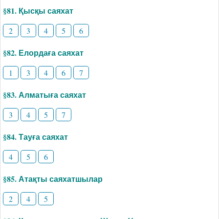
§81. Қысқы саяхат
2
3
4
5
6
§82. Елордаға саяхат
1
3
4
6
7
§83. Алматыға саяхат
3
4
5
7
§84. Тауға саяхат
4
5
6
§85. Атақты саяхатшылар
2
4
5