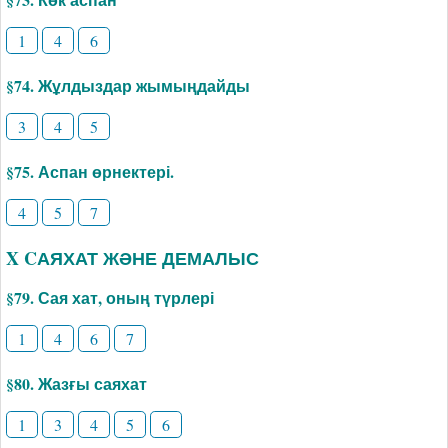
1
4
6
§74. Жұлдыздар жымыңдайды
3
4
5
§75. Аспан өрнектері.
4
5
7
X CАЯХАТ ЖӘНЕ ДЕМАЛЫС
§79. Сая хат, оның түрлері
1
4
6
7
§80. Жазғы саяхат
1
3
4
5
6