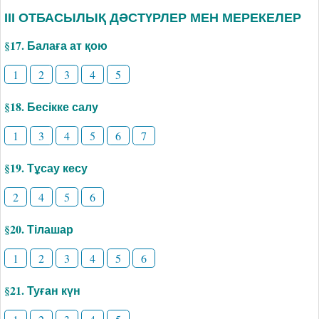
ІІІ ОТБАСЫЛЫҚ ДӘСТҮРЛЕР МЕН МЕРЕКЕЛЕР
§17. Балаға ат қою
1
2
3
4
5
§18. Бесікке салу
1
3
4
5
6
7
§19. Тұсау кесу
2
4
5
6
§20. Тілашар
1
2
3
4
5
6
§21. Туған күн