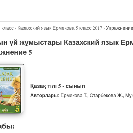
5 класс
›
Казахский язык Ермекова 5 класс 2017
›
Упражнение
н үй жұмыстары Казахский язык Ерме
жнение 5
Қазақ тілі 5 - сынып
Авторлары:
Ермекова Т., Отарбекова Ж., Мұ
абы: