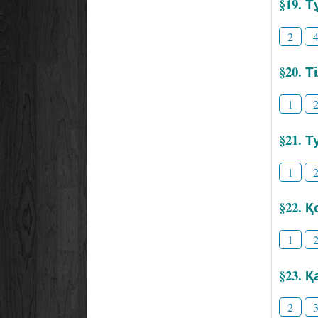
§19. 
2
§20. 
1
§21. Т
1
§22. 
1
§23. 
2