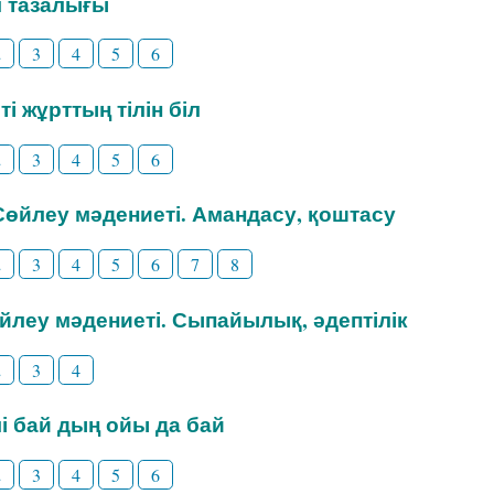
іл тазалығы
2
3
4
5
6
ті жұрттың тілін біл
2
3
4
5
6
 Сөйлеу мәдениеті. Амандасу, қоштасу
2
3
4
5
6
7
8
өйлеу мәдениеті. Сыпайылық, әдептілік
2
3
4
ілі бай дың ойы да бай
2
3
4
5
6