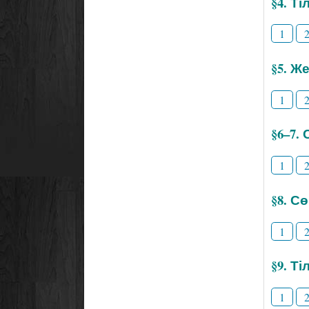
§4. Т
1
§5. Же
1
§6–7.
1
§8. С
1
§9. Т
1