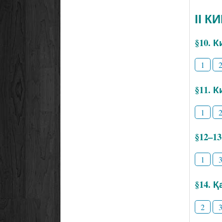
ІІ К
§10. 
1
§11. 
1
§12–1
1
§14. 
2