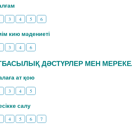
Талғам
2
3
4
5
6
Киім кию мәдениеті
2
3
4
6
 ОТБАСЫЛЫҚ ДӘСТҮРЛЕР МЕН МЕРЕК
Балаға ат қою
2
3
4
5
Бесікке салу
3
4
5
6
7