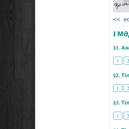
<< е
I М
§1. А
1
§2. Т
1
§3. Ті
1