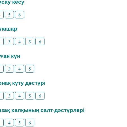
Тұсау кесу
4
5
6
Тілашар
2
3
4
5
6
уған күн
2
3
4
5
Қонақ күту дәстүрі
2
3
4
5
6
Қазақ халқының салт-дәстүрлері
3
4
5
6