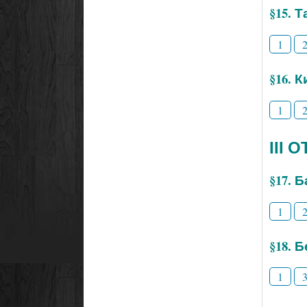
§15. 
1
§16. 
1
ІІІ
§17. 
1
§18. 
1