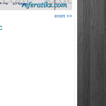
есеп >>
С