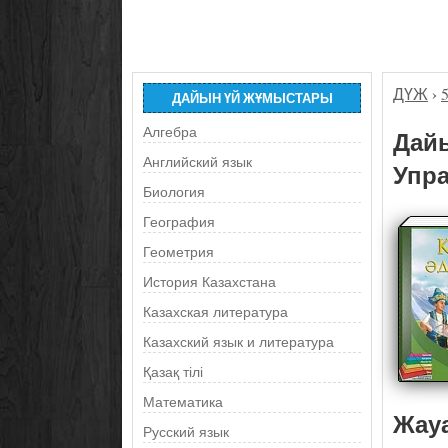
ДҮЖ
›
ДАЙЫН ҮЙ ЖҰМЫСТАРЫ
Алгебра
Дайы
Английский язык
Упра
Биология
География
Геометрия
История Казахстана
Казахская литература
Казахский язык и литература
Қазақ тілі
Математика
Жау
Русский язык