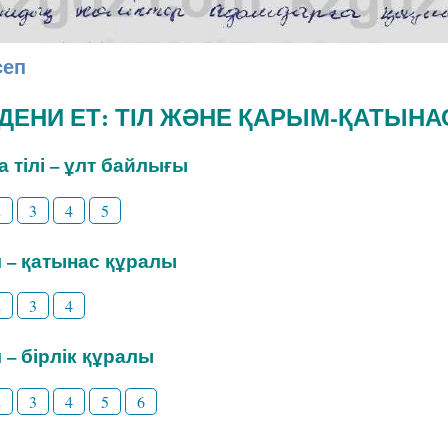
сеп
ӘДЕНИ ЕТ: ТІЛ ЖӘНЕ ҚАРЫМ-ҚАТЫНА
на тілі – ұлт байлығы
2
3
4
5
іл – қатынас құралы
2
3
4
л – бірлік құралы
2
3
4
5
6