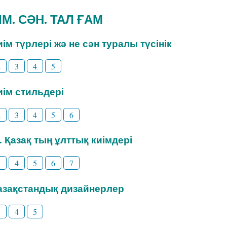
ИІМ. СӘН. ТАЛ ҒАМ
Киім түрлері жә не сән туралы түсінік
2
3
4
5
Киім стильдері
2
3
4
5
6
3. Қазақ тың ұлттық киімдері
3
4
5
6
7
Қазақстандық дизайнерлер
3
4
5