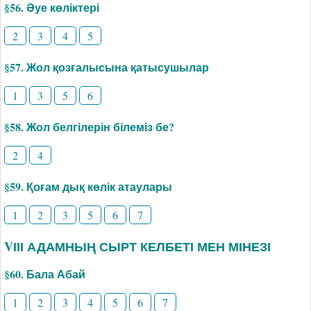
§56. Әуе көліктері
2
3
4
5
§57. Жол қозғалысына қатысушылар
1
3
5
6
§58. Жол белгілерін білеміз бе?
2
4
§59. Қоғам дық көлік атаулары
1
2
3
5
6
7
VІІІ АДАМНЫҢ СЫРТ КЕЛБЕТІ МЕН МІНЕЗІ
§60. Бала Абай
1
2
3
4
5
6
7