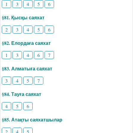
1
3
4
5
6
§81. Қысқы саяхат
2
3
4
5
6
§82. Елордаға саяхат
1
3
4
6
7
§83. Алматыға саяхат
3
4
5
7
§84. Тауға саяхат
4
5
6
§85. Атақты саяхатшылар
2
4
5