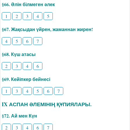
§66. Әлін білмеген әлек
1
2
3
4
5
§67. Жақсыдан үйрен, жаманнан жирен!
4
5
6
7
§68. Күш атасы
2
3
4
6
§69. Кейіпкер бейнесі
1
3
4
5
6
7
IX АСПАН ӘЛЕМІНІҢ ҚҰПИЯЛАРЫ.
§72. Ай мен Күн
2
3
4
6
7