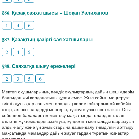
§86. Қазақ саяхатшысы – Шоқан Уәлиханов
1
4
6
§87. Қазақтың қазіргі сая хатшылары
2
4
5
§88. Саяхатқа шығу ережелері
2
3
5
6
Мектеп оқушыларының пәндік оқулықтардың дайын шешімдерім
баяғыдан жиі қолданатыны құпия емес. Жыл сайын меңгеруге
тиісті оқулықтар санымен олардың көлемі айтарлықтай көбейіп
отыр, ал осы пәндерді менгеріп, түсінуге уақыт жеткіліксіз. Осы
себеппен балаларға көмектесу мақсатында, олардан талап
етілетін жүктемелерді азайтуға, күнделікті ментальды шаршауын
алдын-алу және үй жұмыстарына дайындалу тиімділігін арттыру
мақсатында мамандар дайын жауаптардан тұратын жинақтар
құрастырады.