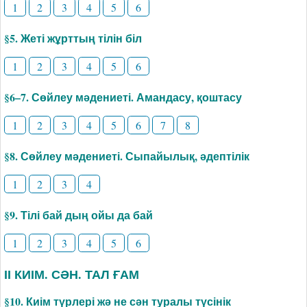
1
2
3
4
5
6
§5. Жеті жұрттың тілін біл
1
2
3
4
5
6
§6–7. Сөйлеу мәдениеті. Амандасу, қоштасу
1
2
3
4
5
6
7
8
§8. Сөйлеу мәдениеті. Сыпайылық, әдептілік
1
2
3
4
§9. Тілі бай дың ойы да бай
1
2
3
4
5
6
ІІ КИІМ. СӘН. ТАЛ ҒАМ
§10. Киім түрлері жә не сән туралы түсінік