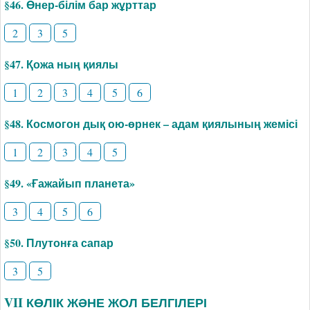
§46. Өнер-білім бар жұрттар
2
3
5
§47. Қожа ның қиялы
1
2
3
4
5
6
§48. Космогон дық ою-өрнек – адам қиялының жемісі
1
2
3
4
5
§49. «Ғажайып планета»
3
4
5
6
§50. Плутонға сапар
3
5
VII КӨЛІК ЖӘНЕ ЖОЛ БЕЛГІЛЕРІ