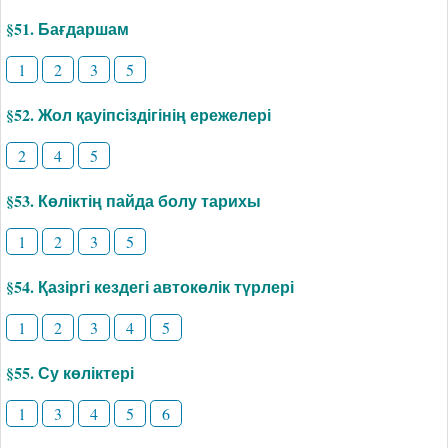
§51. Бағдаршам
1
2
3
5
§52. Жол қауіпсіздігінің ережелері
2
4
5
§53. Көліктің пайда болу тарихы
1
2
3
5
§54. Қазіргі кездегі автокөлік түрлері
1
2
3
4
5
§55. Су көліктері
1
3
4
5
6