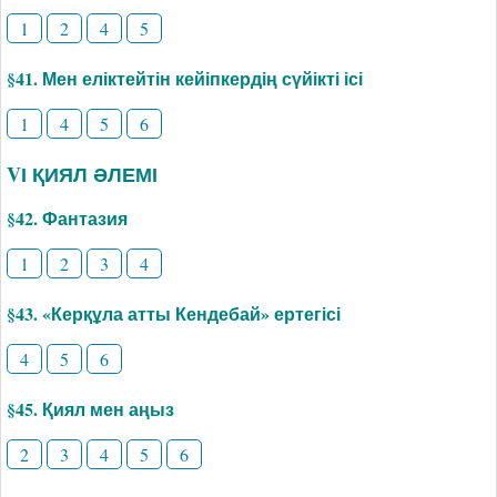
1
2
4
5
§41. Мен еліктейтін кейіпкердің сүйікті ісі
1
4
5
6
VІ ҚИЯЛ ӘЛЕМІ
§42. Фантазия
1
2
3
4
§43. «Керқұла атты Кендебай» ертегісі
4
5
6
§45. Қиял мен аңыз
2
3
4
5
6