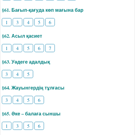
§61. Бағып-қағуда көп мағына бар
1
3
4
5
6
§62. Асыл қасиет
1
4
5
6
7
§63. Уәдеге адалдық
3
4
5
§64. Жауынгердің тұлғасы
3
4
5
6
§65. Әке – балаға сыншы
1
3
5
6