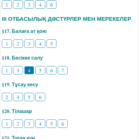
1
2
3
4
6
ІІІ ОТБАСЫЛЫҚ ДӘСТҮРЛЕР МЕН МЕРЕКЕЛЕР
§17. Балаға ат қою
1
2
3
4
5
§18. Бесікке салу
1
3
4
5
6
7
§19. Тұсау кесу
2
4
5
6
§20. Тілашар
1
2
3
4
5
6
§21. Туған күн