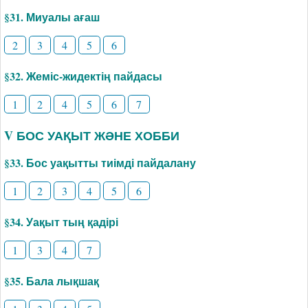
§31. Миуалы ағаш
2
3
4
5
6
§32. Жеміс-жидектің пайдасы
1
2
4
5
6
7
V БОС УАҚЫТ ЖӘНЕ ХОББИ
§33. Бос уақытты тиімді пайдалану
1
2
3
4
5
6
§34. Уақыт тың қадірі
1
3
4
7
§35. Бала лықшақ