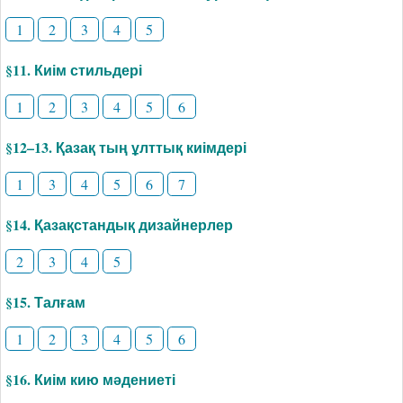
1
2
3
4
5
§11. Киім стильдері
1
2
3
4
5
6
§12–13. Қазақ тың ұлттық киімдері
1
3
4
5
6
7
§14. Қазақстандық дизайнерлер
2
3
4
5
§15. Талғам
1
2
3
4
5
6
§16. Киім кию мәдениеті