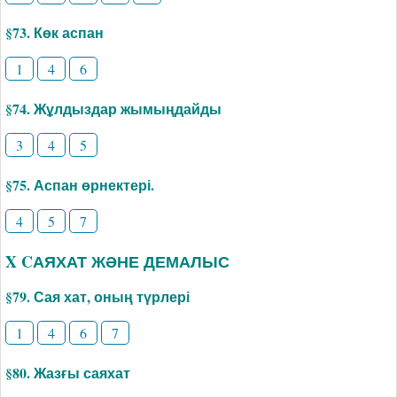
§73. Көк аспан
1
4
6
§74. Жұлдыздар жымыңдайды
3
4
5
§75. Аспан өрнектері.
4
5
7
X CАЯХАТ ЖӘНЕ ДЕМАЛЫС
§79. Сая хат, оның түрлері
1
4
6
7
§80. Жазғы саяхат