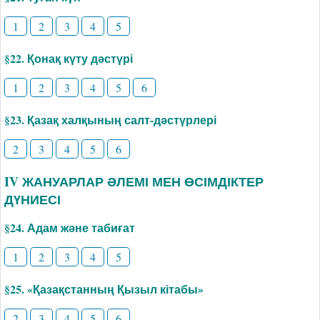
1
2
3
4
5
§22. Қонақ күту дәстүрі
1
2
3
4
5
6
§23. Қазақ халқының салт-дәстүрлері
2
3
4
5
6
IV ЖАНУАРЛАР ӘЛЕМІ МЕН ӨСІМДІКТЕР
ДҮНИЕСІ
§24. Адам және табиғат
1
2
3
4
5
§25. «Қазақстанның Қызыл кітабы»
2
3
4
5
6