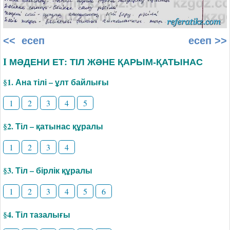
<< есеп
есеп >>
I МӘДЕНИ ЕТ: ТІЛ ЖӘНЕ ҚАРЫМ-ҚАТЫНАС
§1. Ана тілі – ұлт байлығы
1
2
3
4
5
§2. Тіл – қатынас құралы
1
2
3
4
§3. Тіл – бірлік құралы
1
2
3
4
5
6
§4. Тіл тазалығы