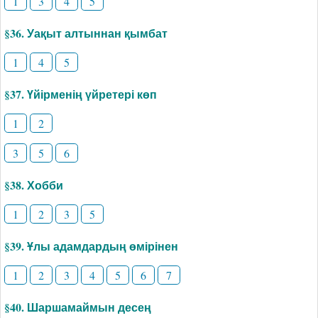
1
3
4
5
§36. Уақыт алтыннан қымбат
1
4
5
§37. Үйірменің үйретері көп
1
2
3
5
6
§38. Хобби
1
2
3
5
§39. Ұлы адамдардың өмірінен
1
2
3
4
5
6
7
§40. Шаршамаймын десең