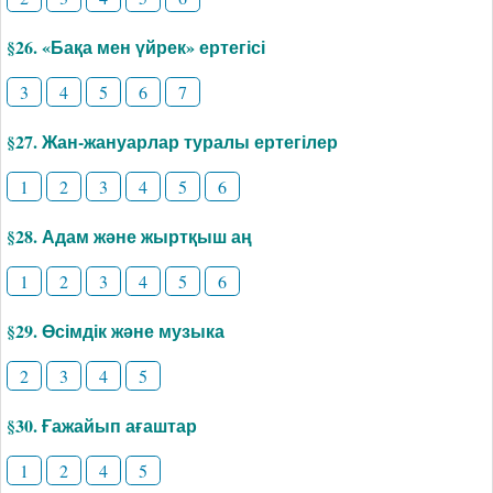
§26. «Бақа мен үйрек» ертегісі
3
4
5
6
7
§27. Жан-жануарлар туралы ертегілер
1
2
3
4
5
6
§28. Адам және жыртқыш аң
1
2
3
4
5
6
§29. Өсімдік және музыка
2
3
4
5
§30. Ғажайып ағаштар
1
2
4
5