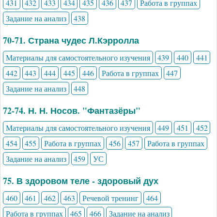
431
432
433
434
435
436
437
Работа в группах
Задание на анализ
438
70-71. Страна чудес Л.Кэрролла
Материалы для самостоятельного изучения
439
440
441
442
443
444
445
446
Работа в группах
447
Задание на анализ
448
72-74. Н. Н. Носов. "Фантазёры"
Материалы для самостоятельного изучения
449
451
452
454
455
Работа в группах
456
457
Работа в группах
Задание на анализ
459
УС
75. В здоровом теле - здоровый дух
460
461
462
463
Речевой тренинг
464
Работа в группах
465
466
Задание на анализ