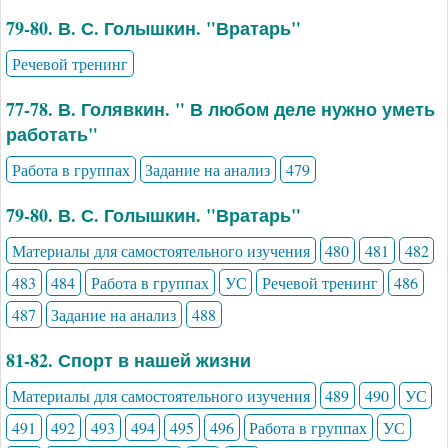
79-80. В. С. Голышкин. "Вратарь"
Речевой тренинг
77-78. В. Голявкин. " В любом деле нужно уметь
работать"
Работа в группах
Задание на анализ
479
79-80. В. С. Голышкин. "Вратарь"
Материалы для самостоятельного изучения
480
481
482
483
484
Работа в группах
УС
Речевой тренинг
486
487
Задание на анализ
488
81-82. Спорт в нашей жизни
Материалы для самостоятельного изучения
489
490
УС
491
492
493
494
495
496
Работа в группах
УС