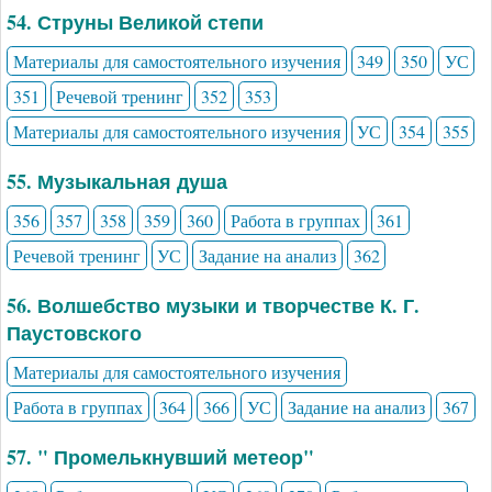
54. Струны Великой степи
Материалы для самостоятельного изучения
349
350
УС
351
Речевой тренинг
352
353
Материалы для самостоятельного изучения
УС
354
355
55. Музыкальная душа
356
357
358
359
360
Работа в группах
361
Речевой тренинг
УС
Задание на анализ
362
56. Волшебство музыки и творчестве К. Г.
Паустовского
Материалы для самостоятельного изучения
Работа в группах
364
366
УС
Задание на анализ
367
57. " Промелькнувший метеор"