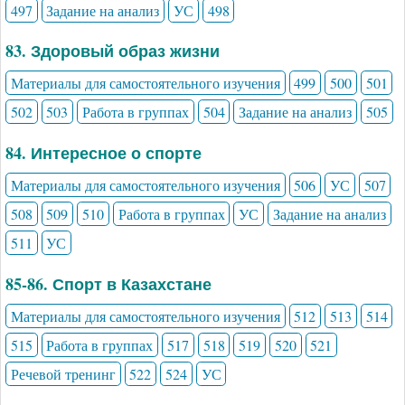
497
Задание на анализ
УС
498
83. Здоровый образ жизни
Материалы для самостоятельного изучения
499
500
501
502
503
Работа в группах
504
Задание на анализ
505
84. Интересное о спорте
Материалы для самостоятельного изучения
506
УС
507
508
509
510
Работа в группах
УС
Задание на анализ
511
УС
85-86. Спорт в Казахстане
Материалы для самостоятельного изучения
512
513
514
515
Работа в группах
517
518
519
520
521
Речевой тренинг
522
524
УС