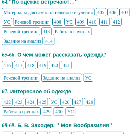
64."По одёжке встречают…"
Материалы для самостоятельного изучения
405
406
407
УС
Речевой тренинг
408
УС
409
410
411
412
Речевой тренинг
413
Работа в группах
Задание на анализ
414
65-66. О чём может рассказать одежда?
416
417
418
419
420
421
Речевой тренинг
Задание на анализ
УС
67. Интересное об одежде
422
423
424
425
УС
426
427
428
Работа в группах
429
430
УС
68-69. Б. В. Заходер. " Моя Вообразилия"