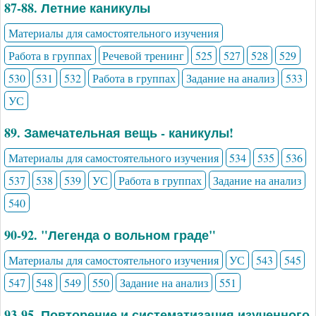
87-88. Летние каникулы
Материалы для самостоятельного изучения
Работа в группах
Речевой тренинг
525
527
528
529
530
531
532
Работа в группах
Задание на анализ
533
УС
89. Замечательная вещь - каникулы!
Материалы для самостоятельного изучения
534
535
536
537
538
539
УС
Работа в группах
Задание на анализ
540
90-92. "Легенда о вольном граде"
Материалы для самостоятельного изучения
УС
543
545
547
548
549
550
Задание на анализ
551
93-95. Повторение и систематизация изученного