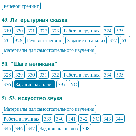
Речевой тренинг
49. Литературная сказка
319
320
321
322
323
Работа в группах
324
325
УС
326
Речевой тренинг
Задание на анализ
327
УС
Материалы для самостоятельного изучения
50. "Шаги великана"
328
329
330
331
332
Работа в группах
334
335
336
Задание на анализ
337
УС
51-53. Искусство звука
Материалы для самостоятельного изучения
Работа в группах
339
340
341
342
УС
343
344
345
346
347
Задание на анализ
348