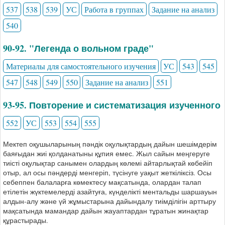
537
538
539
УС
Работа в группах
Задание на анализ
540
90-92. "Легенда о вольном граде"
Материалы для самостоятельного изучения
УС
543
545
547
548
549
550
Задание на анализ
551
93-95. Повторение и систематизация изученного
552
УС
553
554
555
Мектеп оқушыларының пәндік оқулықтардың дайын шешімдерім
баяғыдан жиі қолданатыны құпия емес. Жыл сайын меңгеруге
тиісті оқулықтар санымен олардың көлемі айтарлықтай көбейіп
отыр, ал осы пәндерді менгеріп, түсінуге уақыт жеткіліксіз. Осы
себеппен балаларға көмектесу мақсатында, олардан талап
етілетін жүктемелерді азайтуға, күнделікті ментальды шаршауын
алдын-алу және үй жұмыстарына дайындалу тиімділігін арттыру
мақсатында мамандар дайын жауаптардан тұратын жинақтар
құрастырады.