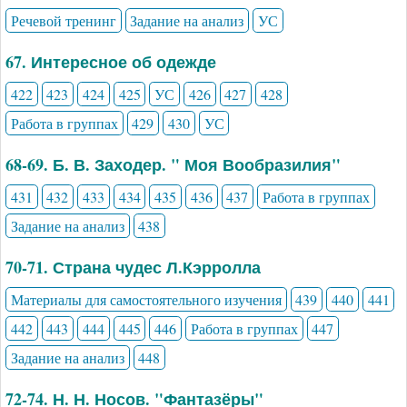
Речевой тренинг
Задание на анализ
УС
67. Интересное об одежде
422
423
424
425
УС
426
427
428
Работа в группах
429
430
УС
68-69. Б. В. Заходер. " Моя Вообразилия"
431
432
433
434
435
436
437
Работа в группах
Задание на анализ
438
70-71. Страна чудес Л.Кэрролла
Материалы для самостоятельного изучения
439
440
441
442
443
444
445
446
Работа в группах
447
Задание на анализ
448
72-74. Н. Н. Носов. "Фантазёры"