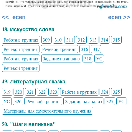
<< есеп
есеп >>
48. Искусство слова
Работа в группах
309
310
311
312
313
314
315
Речевой тренинг
Речевой тренинг
316
317
Работа в группах
Задание на анализ
318
УС
Речевой тренинг
49. Литературная сказка
319
320
321
322
323
Работа в группах
324
325
УС
326
Речевой тренинг
Задание на анализ
327
УС
Материалы для самостоятельного изучения
50. "Шаги великана"