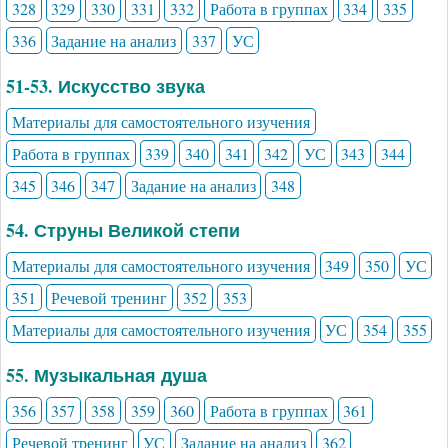
328
329
330
331
332
Работа в группах
334
335
336
Задание на анализ
337
УС
51-53. Искусство звука
Материалы для самостоятельного изучения
Работа в группах
339
340
341
342
УС
343
344
345
346
347
Задание на анализ
348
54. Струны Великой степи
Материалы для самостоятельного изучения
349
350
УС
351
Речевой тренинг
352
353
Материалы для самостоятельного изучения
УС
354
355
55. Музыкальная душа
356
357
358
359
360
Работа в группах
361
Речевой тренинг
УС
Задание на анализ
362