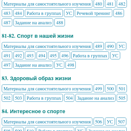
Материалы для самостоятельного изучения
480
481
482
483
484
Работа в группах
УС
Речевой тренинг
486
487
Задание на анализ
488
81-82. Спорт в нашей жизни
Материалы для самостоятельного изучения
489
490
УС
491
492
493
494
495
496
Работа в группах
УС
497
Задание на анализ
УС
498
83. Здоровый образ жизни
Материалы для самостоятельного изучения
499
500
501
502
503
Работа в группах
504
Задание на анализ
505
84. Интересное о спорте
Материалы для самостоятельного изучения
506
УС
507
508
509
510
Работа в группах
УС
Задание на анализ