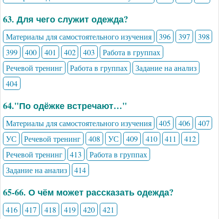
63. Для чего служит одежда?
Материалы для самостоятельного изучения
396
397
398
399
400
401
402
403
Работа в группах
Речевой тренинг
Работа в группах
Задание на анализ
404
64."По одёжке встречают…"
Материалы для самостоятельного изучения
405
406
407
УС
Речевой тренинг
408
УС
409
410
411
412
Речевой тренинг
413
Работа в группах
Задание на анализ
414
65-66. О чём может рассказать одежда?
416
417
418
419
420
421