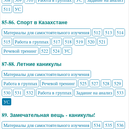
511
УС
85-86. Спорт в Казахстане
Материалы для самостоятельного изучения
512
513
514
515
Работа в группах
517
518
519
520
521
Речевой тренинг
522
524
УС
87-88. Летние каникулы
Материалы для самостоятельного изучения
Работа в группах
Речевой тренинг
525
527
528
529
530
531
532
Работа в группах
Задание на анализ
533
УС
89. Замечательная вещь - каникулы!
Материалы для самостоятельного изучения
534
535
536