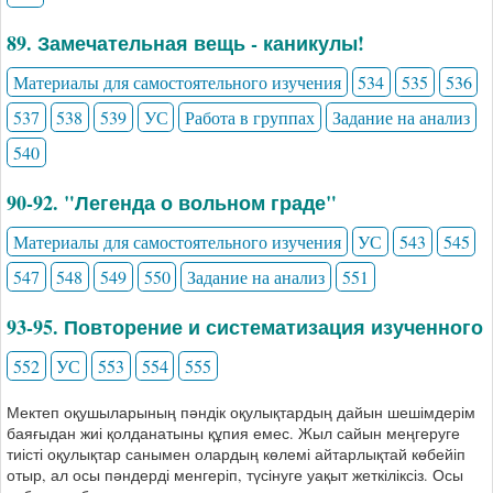
89. Замечательная вещь - каникулы!
Материалы для самостоятельного изучения
534
535
536
537
538
539
УС
Работа в группах
Задание на анализ
540
90-92. "Легенда о вольном граде"
Материалы для самостоятельного изучения
УС
543
545
547
548
549
550
Задание на анализ
551
93-95. Повторение и систематизация изученного
552
УС
553
554
555
Мектеп оқушыларының пәндік оқулықтардың дайын шешімдерім
баяғыдан жиі қолданатыны құпия емес. Жыл сайын меңгеруге
тиісті оқулықтар санымен олардың көлемі айтарлықтай көбейіп
отыр, ал осы пәндерді менгеріп, түсінуге уақыт жеткіліксіз. Осы