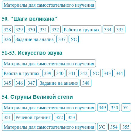
Материалы для самостоятельного изучения
50. "Шаги великана"
328
329
330
331
332
Работа в группах
334
335
336
Задание на анализ
337
УС
51-53. Искусство звука
Материалы для самостоятельного изучения
Работа в группах
339
340
341
342
УС
343
344
345
346
347
Задание на анализ
348
54. Струны Великой степи
Материалы для самостоятельного изучения
349
350
УС
351
Речевой тренинг
352
353
Материалы для самостоятельного изучения
УС
354
355