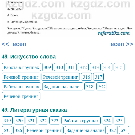
<< есеп
есеп >>
48. Искусство слова
Работа в группах
309
310
311
312
313
314
315
Речевой тренинг
Речевой тренинг
316
317
Работа в группах
Задание на анализ
318
УС
Речевой тренинг
49. Литературная сказка
319
320
321
322
323
Работа в группах
324
325
УС
326
Речевой тренинг
Задание на анализ
327
УС