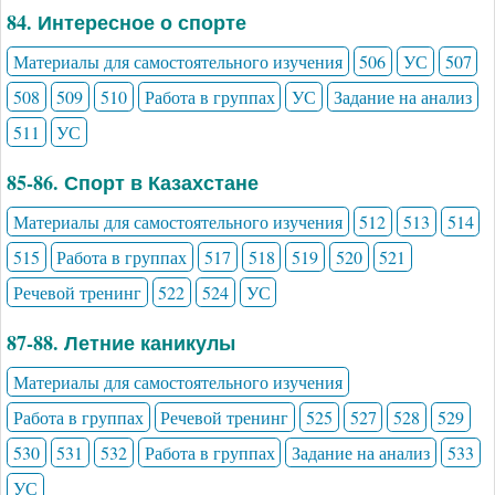
84. Интересное о спорте
Материалы для самостоятельного изучения
506
УС
507
508
509
510
Работа в группах
УС
Задание на анализ
511
УС
85-86. Спорт в Казахстане
Материалы для самостоятельного изучения
512
513
514
515
Работа в группах
517
518
519
520
521
Речевой тренинг
522
524
УС
87-88. Летние каникулы
Материалы для самостоятельного изучения
Работа в группах
Речевой тренинг
525
527
528
529
530
531
532
Работа в группах
Задание на анализ
533
УС