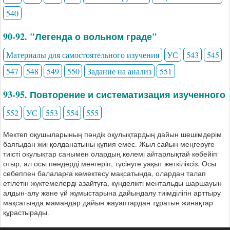
540
90-92. "Легенда о вольном граде"
Материалы для самостоятельного изучения
УС
543
545
547
548
549
550
Задание на анализ
551
93-95. Повторение и систематизация изученного
552
УС
553
554
555
Мектеп оқушыларының пәндік оқулықтардың дайын шешімдерім
баяғыдан жиі қолданатыны құпия емес. Жыл сайын меңгеруге
тиісті оқулықтар санымен олардың көлемі айтарлықтай көбейіп
отыр, ал осы пәндерді менгеріп, түсінуге уақыт жеткіліксіз. Осы
себеппен балаларға көмектесу мақсатында, олардан талап
етілетін жүктемелерді азайтуға, күнделікті ментальды шаршауын
алдын-алу және үй жұмыстарына дайындалу тиімділігін арттыру
мақсатында мамандар дайын жауаптардан тұратын жинақтар
құрастырады.