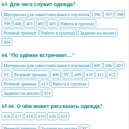
63. Для чего служит одежда?
Материалы для самостоятельного изучения
396
397
398
399
400
401
402
403
Работа в группах
Речевой тренинг
Работа в группах
Задание на анализ
404
64."По одёжке встречают…"
Материалы для самостоятельного изучения
405
406
407
УС
Речевой тренинг
408
УС
409
410
411
412
Речевой тренинг
413
Работа в группах
Задание на анализ
414
65-66. О чём может рассказать одежда?
416
417
418
419
420
421
Речевой тренинг
Задание на анализ
УС