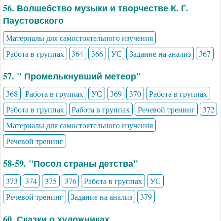
56. Волшебство музыки и творчестве К. Г.
Паустовского
Материалы для самостоятельного изучения
Работа в группах
364
366
УС
Задание на анализ
367
57. " Промелькнувший метеор"
368
Работа в группах
УС
369
370
Работа в группах
Работа в группах
Работа в группах
Речевой тренинг
372
Материалы для самостоятельного изучения
Речевой тренинг
58-59. "Посол страны детства"
373
374
375
376
Работа в группах
УС
Речевой тренинг
Задание на анализ
379
60. Сказки о художниках