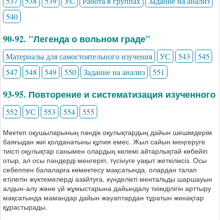
537
538
539
УС
Работа в группах
Задание на анализ
540
90-92. "Легенда о вольном граде"
Материалы для самостоятельного изучения
УС
543
545
547
548
549
550
Задание на анализ
551
93-95. Повторение и систематизация изученного
552
УС
553
554
555
Мектеп оқушыларының пәндік оқулықтардың дайын шешімдерім
баяғыдан жиі қолданатыны құпия емес. Жыл сайын меңгеруге
тиісті оқулықтар санымен олардың көлемі айтарлықтай көбейіп
отыр, ал осы пәндерді менгеріп, түсінуге уақыт жеткіліксіз. Осы
себеппен балаларға көмектесу мақсатында, олардан талап
етілетін жүктемелерді азайтуға, күнделікті ментальды шаршауын
алдын-алу және үй жұмыстарына дайындалу тиімділігін арттыру
мақсатында мамандар дайын жауаптардан тұратын жинақтар
құрастырады.