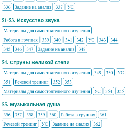
336
Задание на анализ
337
УС
51-53. Искусство звука
Материалы для самостоятельного изучения
Работа в группах
339
340
341
342
УС
343
344
345
346
347
Задание на анализ
348
54. Струны Великой степи
Материалы для самостоятельного изучения
349
350
УС
351
Речевой тренинг
352
353
Материалы для самостоятельного изучения
УС
354
355
55. Музыкальная душа
356
357
358
359
360
Работа в группах
361
Речевой тренинг
УС
Задание на анализ
362