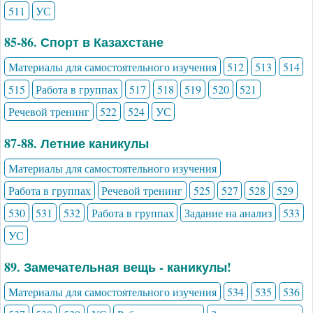
511
УС
85-86. Спорт в Казахстане
Материалы для самостоятельного изучения
512
513
514
515
Работа в группах
517
518
519
520
521
Речевой тренинг
522
524
УС
87-88. Летние каникулы
Материалы для самостоятельного изучения
Работа в группах
Речевой тренинг
525
527
528
529
530
531
532
Работа в группах
Задание на анализ
533
УС
89. Замечательная вещь - каникулы!
Материалы для самостоятельного изучения
534
535
536