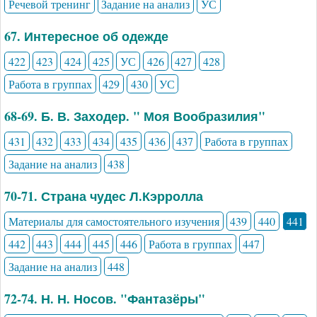
Речевой тренинг
Задание на анализ
УС
67. Интересное об одежде
422
423
424
425
УС
426
427
428
Работа в группах
429
430
УС
68-69. Б. В. Заходер. " Моя Вообразилия"
431
432
433
434
435
436
437
Работа в группах
Задание на анализ
438
70-71. Страна чудес Л.Кэрролла
Материалы для самостоятельного изучения
439
440
441
442
443
444
445
446
Работа в группах
447
Задание на анализ
448
72-74. Н. Н. Носов. "Фантазёры"