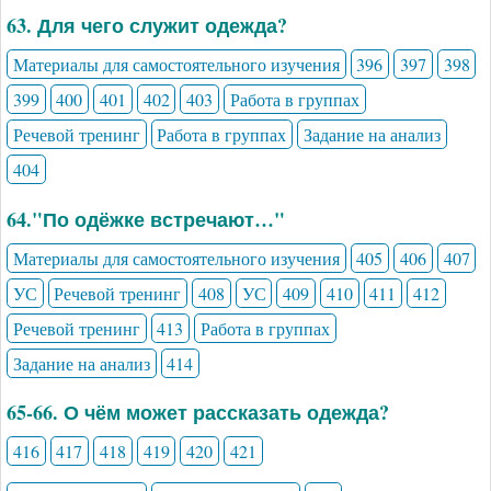
63. Для чего служит одежда?
Материалы для самостоятельного изучения
396
397
398
399
400
401
402
403
Работа в группах
Речевой тренинг
Работа в группах
Задание на анализ
404
64."По одёжке встречают…"
Материалы для самостоятельного изучения
405
406
407
УС
Речевой тренинг
408
УС
409
410
411
412
Речевой тренинг
413
Работа в группах
Задание на анализ
414
65-66. О чём может рассказать одежда?
416
417
418
419
420
421