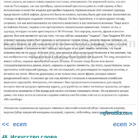
<< есеп
есеп >>
48. Искусство слова