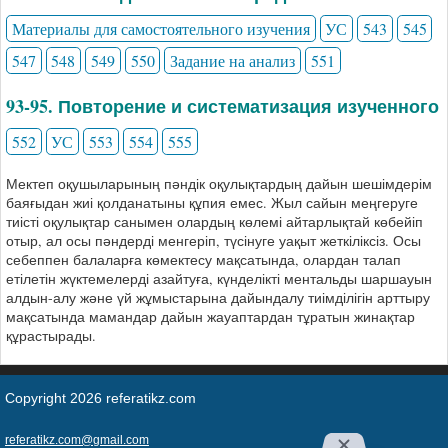
Материалы для самостоятельного изучения
УС
543
545
547
548
549
550
Задание на анализ
551
93-95. Повторение и систематизация изученного
552
УС
553
554
555
Мектеп оқушыларының пәндік оқулықтардың дайын шешімдерім
баяғыдан жиі қолданатыны құпия емес. Жыл сайын меңгеруге
тиісті оқулықтар санымен олардың көлемі айтарлықтай көбейіп
отыр, ал осы пәндерді менгеріп, түсінуге уақыт жеткіліксіз. Осы
себеппен балаларға көмектесу мақсатында, олардан талап
етілетін жүктемелерді азайтуға, күнделікті ментальды шаршауын
алдын-алу және үй жұмыстарына дайындалу тиімділігін арттыру
мақсатында мамандар дайын жауаптардан тұратын жинақтар
құрастырады.
Copyright 2026 referatikz.com
referatikz.com@gmail.com