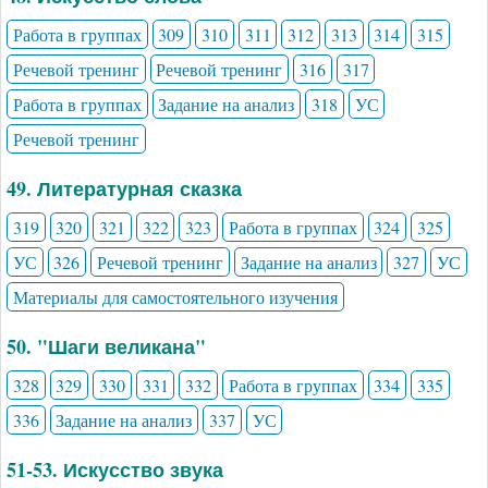
Работа в группах
309
310
311
312
313
314
315
Речевой тренинг
Речевой тренинг
316
317
Работа в группах
Задание на анализ
318
УС
Речевой тренинг
49. Литературная сказка
319
320
321
322
323
Работа в группах
324
325
УС
326
Речевой тренинг
Задание на анализ
327
УС
Материалы для самостоятельного изучения
50. "Шаги великана"
328
329
330
331
332
Работа в группах
334
335
336
Задание на анализ
337
УС
51-53. Искусство звука