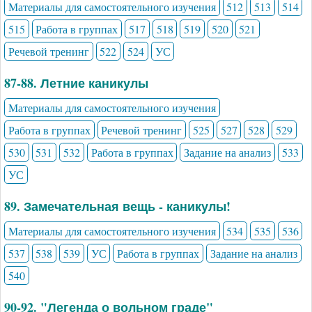
Материалы для самостоятельного изучения
512
513
514
515
Работа в группах
517
518
519
520
521
Речевой тренинг
522
524
УС
87-88. Летние каникулы
Материалы для самостоятельного изучения
Работа в группах
Речевой тренинг
525
527
528
529
530
531
532
Работа в группах
Задание на анализ
533
УС
89. Замечательная вещь - каникулы!
Материалы для самостоятельного изучения
534
535
536
537
538
539
УС
Работа в группах
Задание на анализ
540
90-92. "Легенда о вольном граде"