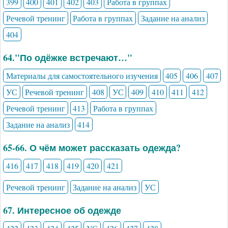
399
400
401
402
403
Работа в группах
Речевой тренинг
Работа в группах
Задание на анализ
404
64."По одёжке встречают…"
Материалы для самостоятельного изучения
405
406
407
УС
Речевой тренинг
408
УС
409
410
411
412
Речевой тренинг
413
Работа в группах
Задание на анализ
414
65-66. О чём может рассказать одежда?
416
417
418
419
420
421
Речевой тренинг
Задание на анализ
УС
67. Интересное об одежде