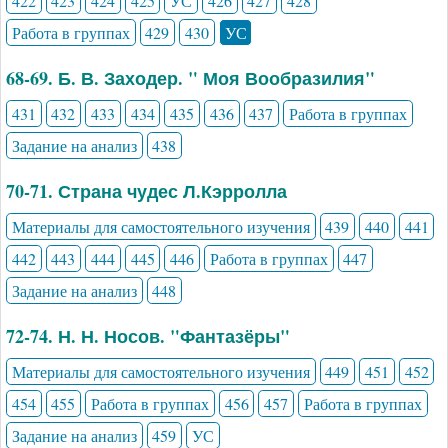
422
423
424
425
УС
426
427
428
Работа в группах
429
430
УС
68-69. Б. В. Заходер. " Моя Вообразилия"
431
432
433
434
435
436
437
Работа в группах
Задание на анализ
438
70-71. Страна чудес Л.Кэрролла
Материалы для самостоятельного изучения
439
440
441
442
443
444
445
446
Работа в группах
447
Задание на анализ
448
72-74. Н. Н. Носов. "Фантазёры"
Материалы для самостоятельного изучения
449
451
452
454
455
Работа в группах
456
457
Работа в группах
Задание на анализ
459
УС