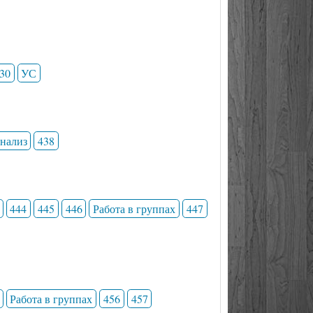
30
УС
анализ
438
444
445
446
Работа в группах
447
Работа в группах
456
457