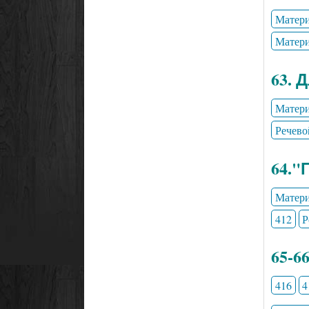
Матери
Матери
63. 
Матери
Речево
64."
Матери
412
Р
65-6
416
4