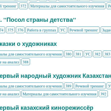
й тренинг
372
Материалы для самостоятельного изучения
Р
9. "Посол страны детства"
74
375
376
Работа в группах
УС
Речевой тренинг
Зада
Сказки о художниках
алы для самостоятельного изучения
380
381
УС
382
383
е на анализ
388
Первый народный художник Казахста
алы для самостоятельного изучения
389
Речевой тренинг
У
е на анализ
Материалы для самостоятельного изучения
392
Первый казахский кинорежиссёр