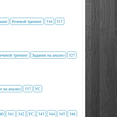
нинг
Речевой тренинг
316
317
ечевой тренинг
Задание на анализ
327
е на анализ
337
УС
40
341
342
УС
343
344
345
346