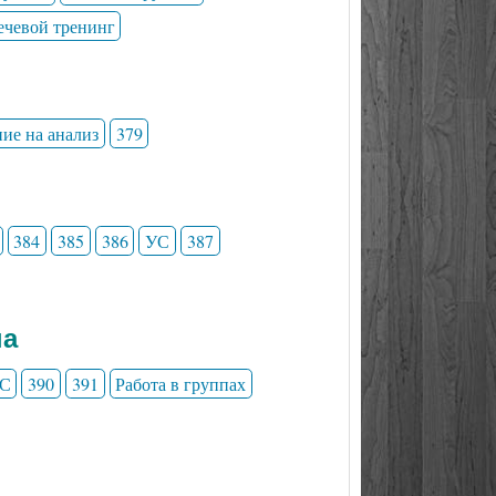
ечевой тренинг
ние на анализ
379
384
385
386
УС
387
на
С
390
391
Работа в группах