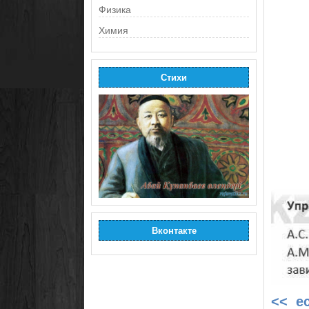
Физика
Химия
Стихи
Вконтакте
<< е