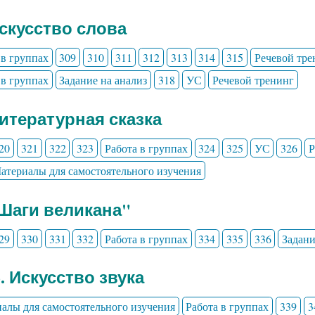
Искусство слова
 в группах
309
310
311
312
313
314
315
Речевой тре
 в группах
Задание на анализ
318
УС
Речевой тренинг
Литературная сказка
20
321
322
323
Работа в группах
324
325
УС
326
Р
атериалы для самостоятельного изучения
"Шаги великана"
29
330
331
332
Работа в группах
334
335
336
Задани
3. Искусство звука
алы для самостоятельного изучения
Работа в группах
339
3