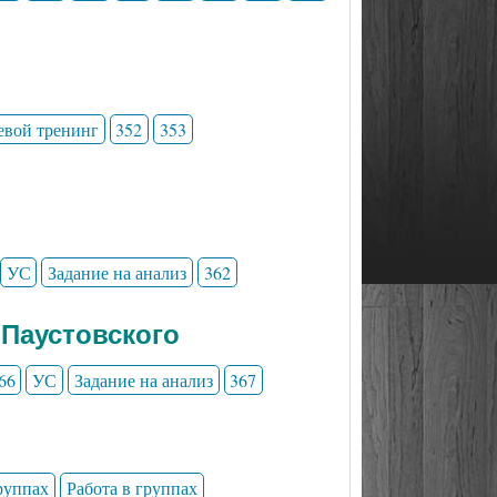
евой тренинг
352
353
УС
Задание на анализ
362
 Паустовского
66
УС
Задание на анализ
367
группах
Работа в группах