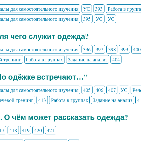
алы для самостоятельного изучения
УС
393
Работа в групп
алы для самостоятельного изучения
395
УС
УС
Для чего служит одежда?
алы для самостоятельного изучения
396
397
398
399
400
й тренинг
Работа в группах
Задание на анализ
404
По одёжке встречают…"
алы для самостоятельного изучения
405
406
407
УС
Реч
ечевой тренинг
413
Работа в группах
Задание на анализ
4
6. О чём может рассказать одежда?
17
418
419
420
421