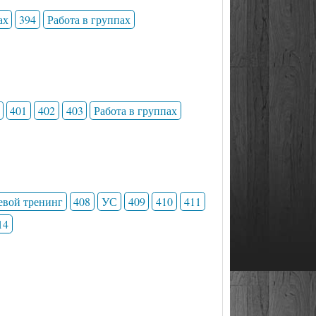
ах
394
Работа в группах
401
402
403
Работа в группах
евой тренинг
408
УС
409
410
411
14