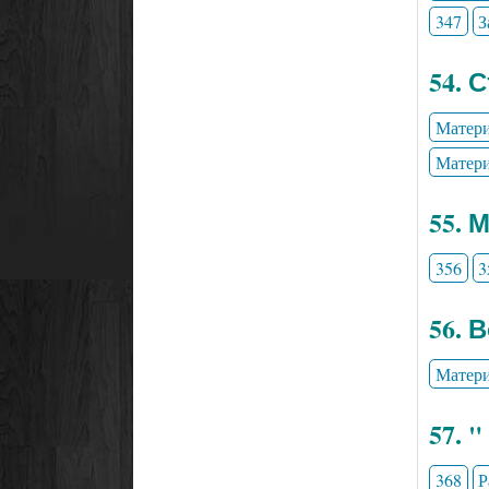
347
З
54. 
Матери
Матери
55. 
356
3
56. 
Матери
57. 
368
Р