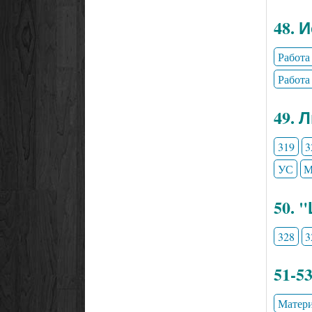
48. 
Работа
Работа
49. 
319
3
УС
М
50. 
328
3
51-5
Матери