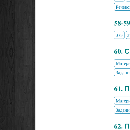
Речево
58-5
373
3
60. 
Матери
Задани
61. 
Матери
Задани
62. 