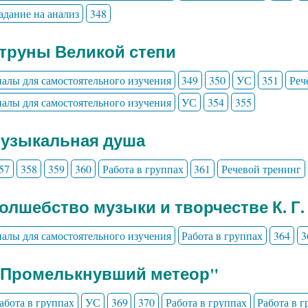
адание на анализ
348
Струны Великой степи
алы для самостоятельного изучения
349
350
УС
351
Реч
алы для самостоятельного изучения
УС
354
355
Музыкальная душа
57
358
359
360
Работа в группах
361
Речевой тренинг
Волшебство музыки и творчестве К. Г.
алы для самостоятельного изучения
Работа в группах
364
3
" Промелькнувший метеор"
абота в группах
УС
369
370
Работа в группах
Работа в 