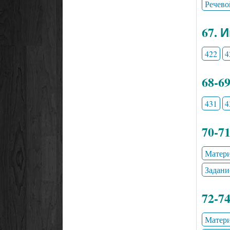
Речево
67. 
422
4
68-6
431
4
70-7
Матери
Задани
72-7
Матери