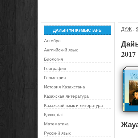
ДҮЖ
›
ДАЙЫН ҮЙ ЖҰМЫСТАРЫ
Алгебра
Дайы
Английский язык
2017
Биология
География
Геометрия
История Казахстана
Казахская литература
Казахский язык и литература
Қазақ тілі
Жау
Математика
Русский язык