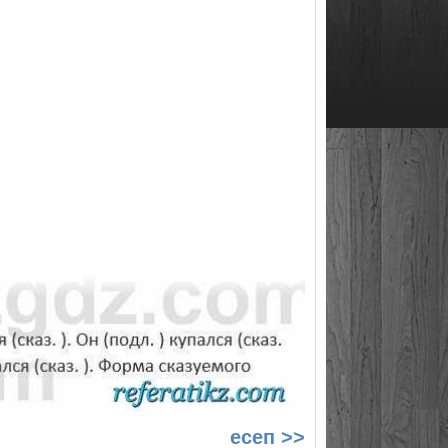
есеп >>