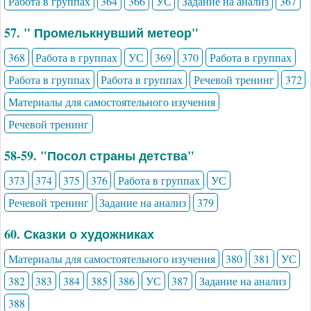
Работа в группах
364
366
УС
Задание на анализ
367
57. " Промелькнувший метеор"
368
Работа в группах
УС
369
370
Работа в группах
Работа в группах
Работа в группах
Речевой тренинг
372
Материалы для самостоятельного изучения
Речевой тренинг
58-59. "Посол страны детства"
373
374
375
376
Работа в группах
УС
Речевой тренинг
Задание на анализ
379
60. Сказки о художниках
Материалы для самостоятельного изучения
380
381
УС
382
383
384
385
386
УС
387
Задание на анализ
388