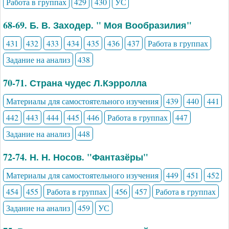
Работа в группах
429
430
УС
68-69. Б. В. Заходер. " Моя Вообразилия"
431
432
433
434
435
436
437
Работа в группах
Задание на анализ
438
70-71. Страна чудес Л.Кэрролла
Материалы для самостоятельного изучения
439
440
441
442
443
444
445
446
Работа в группах
447
Задание на анализ
448
72-74. Н. Н. Носов. "Фантазёры"
Материалы для самостоятельного изучения
449
451
452
454
455
Работа в группах
456
457
Работа в группах
Задание на анализ
459
УС