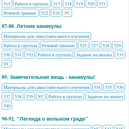
515
Работа в группах
517
518
519
520
521
Речевой тренинг
522
524
УС
87-88. Летние каникулы
Материалы для самостоятельного изучения
Работа в группах
Речевой тренинг
525
527
528
529
530
531
532
Работа в группах
Задание на анализ
533
УС
89. Замечательная вещь - каникулы!
Материалы для самостоятельного изучения
534
535
536
537
538
539
УС
Работа в группах
Задание на анализ
540
90-92. "Легенда о вольном граде"
Материалы для самостоятельного изучения
УС
543
545