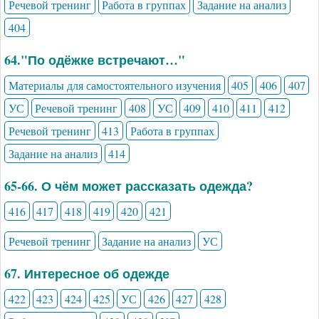
Речевой тренинг
Работа в группах
Задание на анализ
404
64."По одёжке встречают…"
Материалы для самостоятельного изучения
405
406
407
УС
Речевой тренинг
408
УС
409
410
411
412
Речевой тренинг
413
Работа в группах
Задание на анализ
414
65-66. О чём может рассказать одежда?
416
417
418
419
420
421
Речевой тренинг
Задание на анализ
УС
67. Интересное об одежде
422
423
424
425
УС
426
427
428