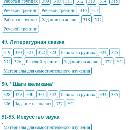
Работа в группах
309
310
311
312
313
314
315
Речевой тренинг
Речевой тренинг
316
317
Работа в группах
Задание на анализ
318
УС
Речевой тренинг
49. Литературная сказка
319
320
321
322
323
Работа в группах
324
325
УС
326
Речевой тренинг
Задание на анализ
327
УС
Материалы для самостоятельного изучения
50. "Шаги великана"
328
329
330
331
332
Работа в группах
334
335
336
Задание на анализ
337
УС
51-53. Искусство звука
Материалы для самостоятельного изучения