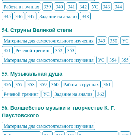
Работа в группах
339
340
341
342
УС
343
344
345
346
347
Задание на анализ
348
54. Струны Великой степи
Материалы для самостоятельного изучения
349
350
УС
351
Речевой тренинг
352
353
Материалы для самостоятельного изучения
УС
354
355
55. Музыкальная душа
356
357
358
359
360
Работа в группах
361
Речевой тренинг
УС
Задание на анализ
362
56. Волшебство музыки и творчестве К. Г.
Паустовского
Материалы для самостоятельного изучения