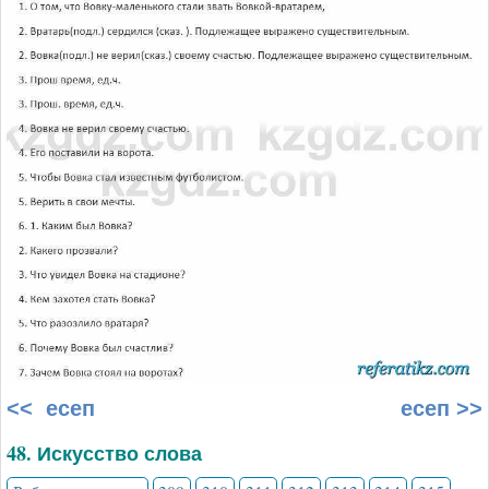
<< есеп
есеп >>
48. Искусство слова