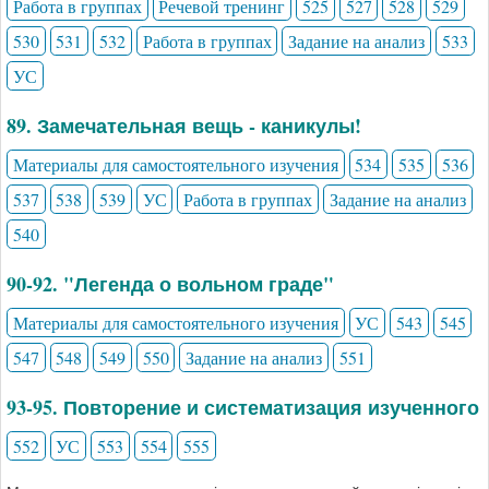
Работа в группах
Речевой тренинг
525
527
528
529
530
531
532
Работа в группах
Задание на анализ
533
УС
89. Замечательная вещь - каникулы!
Материалы для самостоятельного изучения
534
535
536
537
538
539
УС
Работа в группах
Задание на анализ
540
90-92. "Легенда о вольном граде"
Материалы для самостоятельного изучения
УС
543
545
547
548
549
550
Задание на анализ
551
93-95. Повторение и систематизация изученного
552
УС
553
554
555