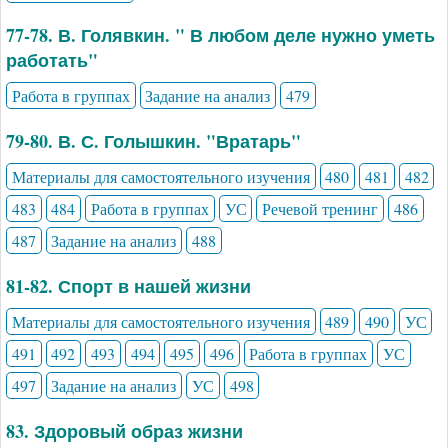
77-78. В. Голявкин. " В любом деле нужно уметь
работать"
Работа в группах
Задание на анализ
479
79-80. В. С. Голышкин. "Вратарь"
Материалы для самостоятельного изучения
480
481
482
483
484
Работа в группах
УС
Речевой тренинг
486
487
Задание на анализ
488
81-82. Спорт в нашей жизни
Материалы для самостоятельного изучения
489
490
УС
491
492
493
494
495
496
Работа в группах
УС
497
Задание на анализ
УС
498
83. Здоровый образ жизни