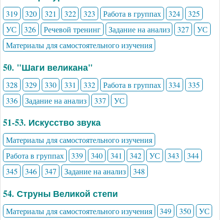
319
320
321
322
323
Работа в группах
324
325
УС
326
Речевой тренинг
Задание на анализ
327
УС
Материалы для самостоятельного изучения
50. "Шаги великана"
328
329
330
331
332
Работа в группах
334
335
336
Задание на анализ
337
УС
51-53. Искусство звука
Материалы для самостоятельного изучения
Работа в группах
339
340
341
342
УС
343
344
345
346
347
Задание на анализ
348
54. Струны Великой степи
Материалы для самостоятельного изучения
349
350
УС