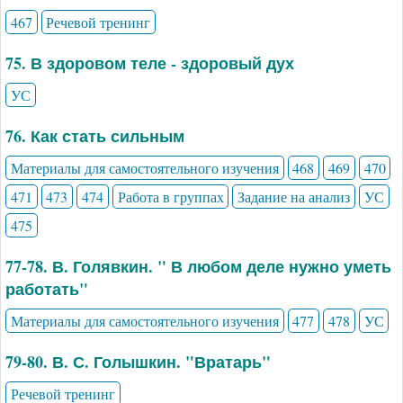
467
Речевой тренинг
75. В здоровом теле - здоровый дух
УС
76. Как стать сильным
Материалы для самостоятельного изучения
468
469
470
471
473
474
Работа в группах
Задание на анализ
УС
475
77-78. В. Голявкин. " В любом деле нужно уметь
работать"
Материалы для самостоятельного изучения
477
478
УС
79-80. В. С. Голышкин. "Вратарь"
Речевой тренинг