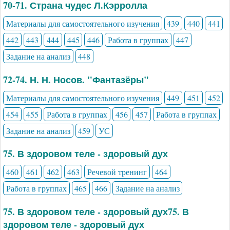
70-71. Страна чудес Л.Кэрролла
Материалы для самостоятельного изучения
439
440
441
442
443
444
445
446
Работа в группах
447
Задание на анализ
448
72-74. Н. Н. Носов. "Фантазёры"
Материалы для самостоятельного изучения
449
451
452
454
455
Работа в группах
456
457
Работа в группах
Задание на анализ
459
УС
75. В здоровом теле - здоровый дух
460
461
462
463
Речевой тренинг
464
Работа в группах
465
466
Задание на анализ
75. В здоровом теле - здоровый дух75. В
здоровом теле - здоровый дух