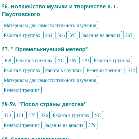
56. Волшебство музыки и творчестве К. Г.
Паустовского
Материалы для самостоятельного изучения
Работа в группах
364
366
УС
Задание на анализ
367
57. " Промелькнувший метеор"
368
Работа в группах
УС
369
370
Работа в группах
Работа в группах
Работа в группах
Речевой тренинг
372
Материалы для самостоятельного изучения
Речевой тренинг
58-59. "Посол страны детства"
373
374
375
376
Работа в группах
УС
Речевой тренинг
Задание на анализ
379
60. Сказки о художниках