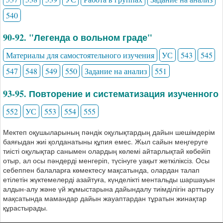
540
90-92. "Легенда о вольном граде"
Материалы для самостоятельного изучения
УС
543
545
547
548
549
550
Задание на анализ
551
93-95. Повторение и систематизация изученного
552
УС
553
554
555
Мектеп оқушыларының пәндік оқулықтардың дайын шешімдерім
баяғыдан жиі қолданатыны құпия емес. Жыл сайын меңгеруге
тиісті оқулықтар санымен олардың көлемі айтарлықтай көбейіп
отыр, ал осы пәндерді менгеріп, түсінуге уақыт жеткіліксіз. Осы
себеппен балаларға көмектесу мақсатында, олардан талап
етілетін жүктемелерді азайтуға, күнделікті ментальды шаршауын
алдын-алу және үй жұмыстарына дайындалу тиімділігін арттыру
мақсатында мамандар дайын жауаптардан тұратын жинақтар
құрастырады.