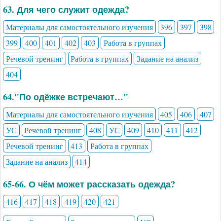
63. Для чего служит одежда?
Материалы для самостоятельного изучения
396
397
398
399
400
401
402
403
Работа в группах
Речевой тренинг
Работа в группах
Задание на анализ
404
64."По одёжке встречают…"
Материалы для самостоятельного изучения
405
406
407
УС
Речевой тренинг
408
УС
409
410
411
412
Речевой тренинг
413
Работа в группах
Задание на анализ
414
65-66. О чём может рассказать одежда?
416
417
418
419
420
421