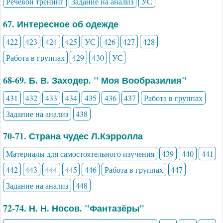
Речевой тренинг
Задание на анализ
УС
67. Интересное об одежде
422
423
424
425
УС
426
427
428
Работа в группах
429
430
УС
68-69. Б. В. Заходер. " Моя Вообразилия"
431
432
433
434
435
436
437
Работа в группах
Задание на анализ
438
70-71. Страна чудес Л.Кэрролла
Материалы для самостоятельного изучения
439
440
441
442
443
444
445
446
Работа в группах
447
Задание на анализ
448
72-74. Н. Н. Носов. "Фантазёры"