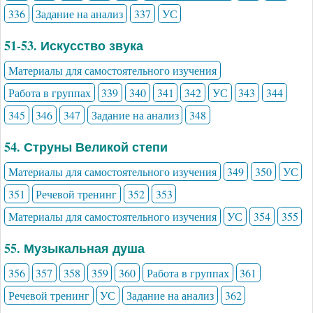
336
Задание на анализ
337
УС
51-53. Искусство звука
Материалы для самостоятельного изучения
Работа в группах
339
340
341
342
УС
343
344
345
346
347
Задание на анализ
348
54. Струны Великой степи
Материалы для самостоятельного изучения
349
350
УС
351
Речевой тренинг
352
353
Материалы для самостоятельного изучения
УС
354
355
55. Музыкальная душа
356
357
358
359
360
Работа в группах
361
Речевой тренинг
УС
Задание на анализ
362