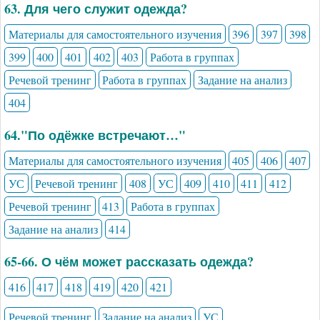
63. Для чего служит одежда?
Материалы для самостоятельного изучения
396
397
398
399
400
401
402
403
Работа в группах
Речевой тренинг
Работа в группах
Задание на анализ
404
64."По одёжке встречают…"
Материалы для самостоятельного изучения
405
406
407
УС
Речевой тренинг
408
УС
409
410
411
412
Речевой тренинг
413
Работа в группах
Задание на анализ
414
65-66. О чём может рассказать одежда?
416
417
418
419
420
421
Речевой тренинг
Задание на анализ
УС