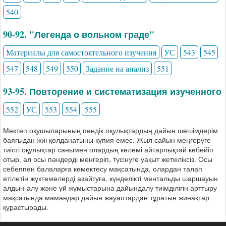
540
90-92. "Легенда о вольном граде"
Материалы для самостоятельного изучения
УС
543
545
547
548
549
550
Задание на анализ
551
93-95. Повторение и систематизация изученного
552
УС
553
554
555
Мектеп оқушыларының пәндік оқулықтардың дайын шешімдерім
баяғыдан жиі қолданатыны құпия емес. Жыл сайын меңгеруге
тиісті оқулықтар санымен олардың көлемі айтарлықтай көбейіп
отыр, ал осы пәндерді менгеріп, түсінуге уақыт жеткіліксіз. Осы
себеппен балаларға көмектесу мақсатында, олардан талап
етілетін жүктемелерді азайтуға, күнделікті ментальды шаршауын
алдын-алу және үй жұмыстарына дайындалу тиімділігін арттыру
мақсатында мамандар дайын жауаптардан тұратын жинақтар
құрастырады.