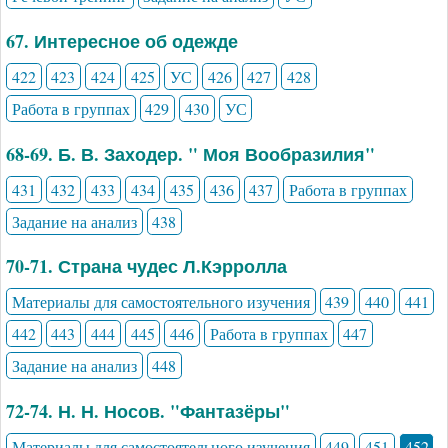
67. Интересное об одежде
422
423
424
425
УС
426
427
428
Работа в группах
429
430
УС
68-69. Б. В. Заходер. " Моя Вообразилия"
431
432
433
434
435
436
437
Работа в группах
Задание на анализ
438
70-71. Страна чудес Л.Кэрролла
Материалы для самостоятельного изучения
439
440
441
442
443
444
445
446
Работа в группах
447
Задание на анализ
448
72-74. Н. Н. Носов. "Фантазёры"
Материалы для самостоятельного изучения
449
451
452