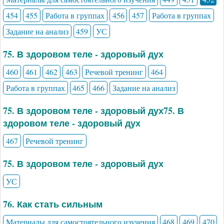
454
455
Работа в группах
456
457
Работа в группах
Задание на анализ
459
УС
75. В здоровом теле - здоровый дух
460
461
462
463
Речевой тренинг
464
Работа в группах
465
466
Задание на анализ
75. В здоровом теле - здоровый дух75. В
здоровом теле - здоровый дух
467
Речевой тренинг
75. В здоровом теле - здоровый дух
УС
76. Как стать сильным
Материалы для самостоятельного изучения
468
469
470