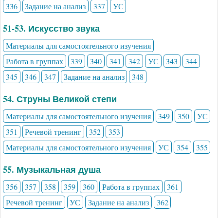
336
Задание на анализ
337
УС
51-53. Искусство звука
Материалы для самостоятельного изучения
Работа в группах
339
340
341
342
УС
343
344
345
346
347
Задание на анализ
348
54. Струны Великой степи
Материалы для самостоятельного изучения
349
350
УС
351
Речевой тренинг
352
353
Материалы для самостоятельного изучения
УС
354
355
55. Музыкальная душа
356
357
358
359
360
Работа в группах
361
Речевой тренинг
УС
Задание на анализ
362