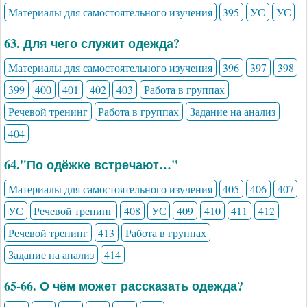
Материалы для самостоятельного изучения
395
УС
УС
63. Для чего служит одежда?
Материалы для самостоятельного изучения
396
397
398
399
400
401
402
403
Работа в группах
Речевой тренинг
Работа в группах
Задание на анализ
404
64."По одёжке встречают…"
Материалы для самостоятельного изучения
405
406
407
УС
Речевой тренинг
408
УС
409
410
411
412
Речевой тренинг
413
Работа в группах
Задание на анализ
414
65-66. О чём может рассказать одежда?