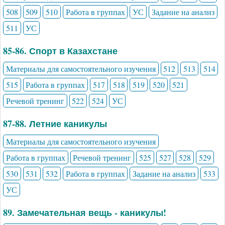
508
509
510
Работа в группах
УС
Задание на анализ
511
УС
85-86. Спорт в Казахстане
Материалы для самостоятельного изучения
512
513
514
515
Работа в группах
517
518
519
520
521
Речевой тренинг
522
524
УС
87-88. Летние каникулы
Материалы для самостоятельного изучения
Работа в группах
Речевой тренинг
525
527
528
529
530
531
532
Работа в группах
Задание на анализ
533
УС
89. Замечательная вещь - каникулы!