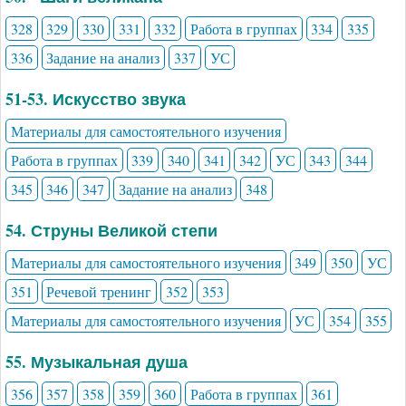
328
329
330
331
332
Работа в группах
334
335
336
Задание на анализ
337
УС
51-53. Искусство звука
Материалы для самостоятельного изучения
Работа в группах
339
340
341
342
УС
343
344
345
346
347
Задание на анализ
348
54. Струны Великой степи
Материалы для самостоятельного изучения
349
350
УС
351
Речевой тренинг
352
353
Материалы для самостоятельного изучения
УС
354
355
55. Музыкальная душа
356
357
358
359
360
Работа в группах
361