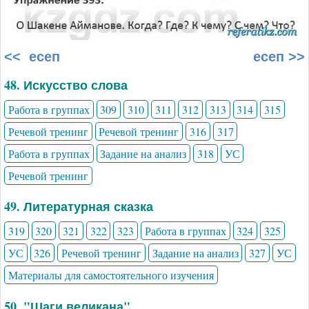
<< есеп
есеп >>
48. Искусство слова
Работа в группах
309
310
311
312
313
314
315
Речевой тренинг
Речевой тренинг
316
317
Работа в группах
Задание на анализ
318
УС
Речевой тренинг
49. Литературная сказка
319
320
321
322
323
Работа в группах
324
325
УС
326
Речевой тренинг
Задание на анализ
327
УС
Материалы для самостоятельного изучения
50. "Шаги великана"