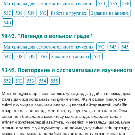
Материалы для самостоятельного изучения
534
535
536
537
538
539
УС
Работа в группах
Задание на анализ
540
90-92. "Легенда о вольном граде"
Материалы для самостоятельного изучения
УС
543
545
547
548
549
550
Задание на анализ
551
93-95. Повторение и систематизация изученного
552
УС
553
554
555
Мектеп оқушыларының пәндік оқулықтардың дайын шешімдерім
баяғыдан жиі қолданатыны құпия емес. Жыл сайын меңгеруге
тиісті оқулықтар санымен олардың көлемі айтарлықтай көбейіп
отыр, ал осы пәндерді менгеріп, түсінуге уақыт жеткіліксіз. Осы
себеппен балаларға көмектесу мақсатында, олардан талап
етілетін жүктемелерді азайтуға, күнделікті ментальды шаршауын
алдын-алу және үй жұмыстарына дайындалу тиімділігін арттыру
мақсатында мамандар дайын жауаптардан тұратын жинақтар