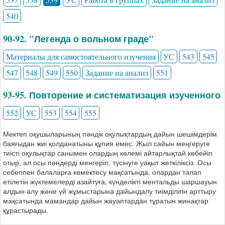
540
90-92. "Легенда о вольном граде"
Материалы для самостоятельного изучения
УС
543
545
547
548
549
550
Задание на анализ
551
93-95. Повторение и систематизация изученного
552
УС
553
554
555
Мектеп оқушыларының пәндік оқулықтардың дайын шешімдерім
баяғыдан жиі қолданатыны құпия емес. Жыл сайын меңгеруге
тиісті оқулықтар санымен олардың көлемі айтарлықтай көбейіп
отыр, ал осы пәндерді менгеріп, түсінуге уақыт жеткіліксіз. Осы
себеппен балаларға көмектесу мақсатында, олардан талап
етілетін жүктемелерді азайтуға, күнделікті ментальды шаршауын
алдын-алу және үй жұмыстарына дайындалу тиімділігін арттыру
мақсатында мамандар дайын жауаптардан тұратын жинақтар
құрастырады.