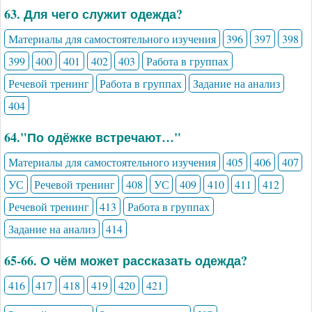
63. Для чего служит одежда?
Материалы для самостоятельного изучения
396
397
398
399
400
401
402
403
Работа в группах
Речевой тренинг
Работа в группах
Задание на анализ
404
64."По одёжке встречают…"
Материалы для самостоятельного изучения
405
406
407
УС
Речевой тренинг
408
УС
409
410
411
412
Речевой тренинг
413
Работа в группах
Задание на анализ
414
65-66. О чём может рассказать одежда?
416
417
418
419
420
421