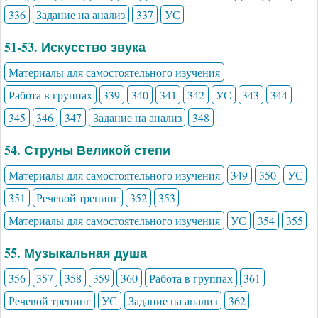
336
Задание на анализ
337
УС
51-53. Искусство звука
Материалы для самостоятельного изучения
Работа в группах
339
340
341
342
УС
343
344
345
346
347
Задание на анализ
348
54. Струны Великой степи
Материалы для самостоятельного изучения
349
350
УС
351
Речевой тренинг
352
353
Материалы для самостоятельного изучения
УС
354
355
55. Музыкальная душа
356
357
358
359
360
Работа в группах
361
Речевой тренинг
УС
Задание на анализ
362