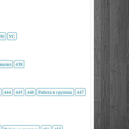
30
УС
анализ
438
444
445
446
Работа в группах
447