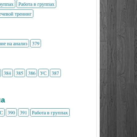
группах
Работа в группах
ечевой тренинг
ние на анализ
379
384
385
386
УС
387
на
С
390
391
Работа в группах