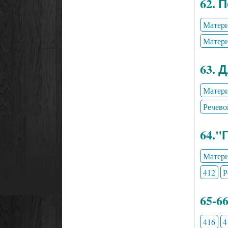
62. 
Матери
Матери
63. 
Матери
Речево
64."
Матери
412
Р
65-6
416
4