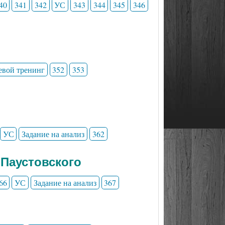
40
341
342
УС
343
344
345
346
евой тренинг
352
353
УС
Задание на анализ
362
 Паустовского
66
УС
Задание на анализ
367