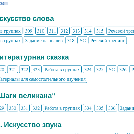
сеп
Искусство слова
 в группах
309
310
311
312
313
314
315
Речевой тре
 в группах
Задание на анализ
318
УС
Речевой тренинг
Литературная сказка
20
321
322
323
Работа в группах
324
325
УС
326
Р
атериалы для самостоятельного изучения
"Шаги великана"
29
330
331
332
Работа в группах
334
335
336
Задани
3. Искусство звука