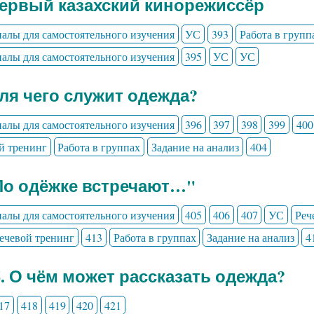
Первый казахский кинорежиссёр
алы для самостоятельного изучения
УС
393
Работа в групп
алы для самостоятельного изучения
395
УС
УС
Для чего служит одежда?
алы для самостоятельного изучения
396
397
398
399
400
й тренинг
Работа в группах
Задание на анализ
404
По одёжке встречают…"
алы для самостоятельного изучения
405
406
407
УС
Реч
ечевой тренинг
413
Работа в группах
Задание на анализ
4
6. О чём может рассказать одежда?
17
418
419
420
421