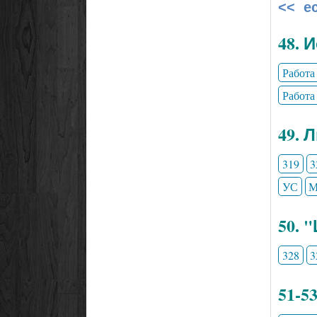
<< е
48. 
Работа
Работа
49. 
319
3
УС
М
50. 
328
3
51-5