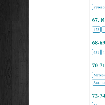
Речево
67. 
422
4
68-6
431
4
70-7
Матери
Задани
72-7