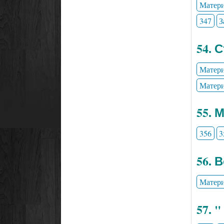
Матери
347
З
54. 
Матери
Матери
55. 
356
3
56. 
Матери
57. 