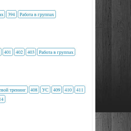
ах
394
Работа в группах
401
402
403
Работа в группах
евой тренинг
408
УС
409
410
411
14