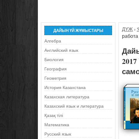
ДҮЖ
›
ДАЙЫН ҮЙ ЖҰМЫСТАРЫ
работа
Алгебра
Дайы
Английский язык
2017
Биология
само
География
Геометрия
История Казахстана
Казахская литература
Казахский язык и литература
Қазақ тілі
Математика
Русский язык