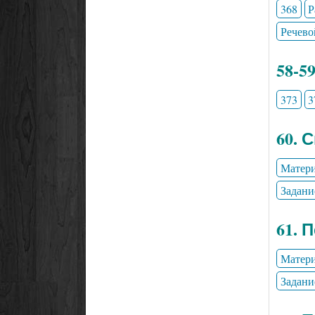
368
Р
Речево
58-5
373
3
60. 
Матери
Задани
61. 
Матери
Задани