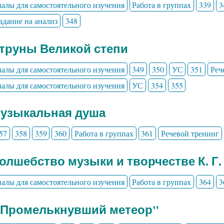
алы для самостоятельного изучения
Работа в группах
339
3
адание на анализ
348
Струны Великой степи
алы для самостоятельного изучения
349
350
УС
351
Реч
алы для самостоятельного изучения
УС
354
355
Музыкальная душа
57
358
359
360
Работа в группах
361
Речевой тренинг
Волшебство музыки и творчестве К. Г.
алы для самостоятельного изучения
Работа в группах
364
3
" Промелькнувший метеор"