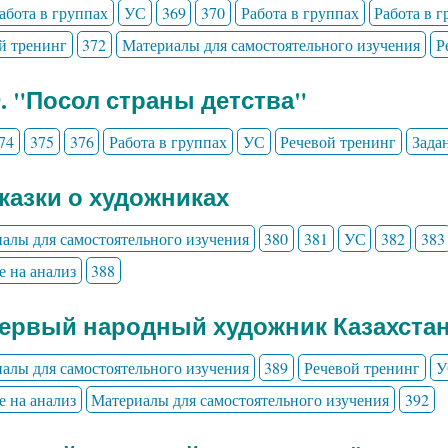
абота в группах
УС
369
370
Работа в группах
Работа в 
й тренинг
372
Материалы для самостоятельного изучения
Р
9. "Посол страны детства"
74
375
376
Работа в группах
УС
Речевой тренинг
Зада
Сказки о художниках
алы для самостоятельного изучения
380
381
УС
382
383
е на анализ
388
Первый народный художник Казахста
алы для самостоятельного изучения
389
Речевой тренинг
У
е на анализ
Материалы для самостоятельного изучения
392