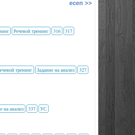
есеп >>
нинг
Речевой тренинг
316
317
ечевой тренинг
Задание на анализ
327
е на анализ
337
УС