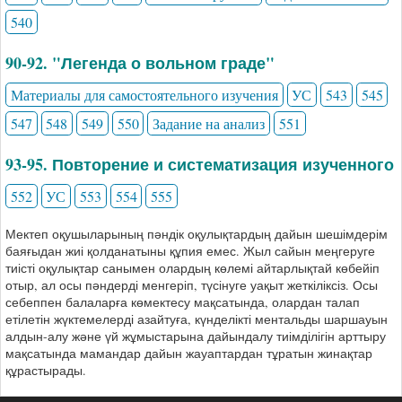
540
90-92. "Легенда о вольном граде"
Материалы для самостоятельного изучения
УС
543
545
547
548
549
550
Задание на анализ
551
93-95. Повторение и систематизация изученного
552
УС
553
554
555
Мектеп оқушыларының пәндік оқулықтардың дайын шешімдерім
баяғыдан жиі қолданатыны құпия емес. Жыл сайын меңгеруге
тиісті оқулықтар санымен олардың көлемі айтарлықтай көбейіп
отыр, ал осы пәндерді менгеріп, түсінуге уақыт жеткіліксіз. Осы
себеппен балаларға көмектесу мақсатында, олардан талап
етілетін жүктемелерді азайтуға, күнделікті ментальды шаршауын
алдын-алу және үй жұмыстарына дайындалу тиімділігін арттыру
мақсатында мамандар дайын жауаптардан тұратын жинақтар
құрастырады.