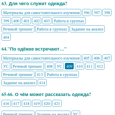
63. Для чего служит одежда?
Материалы для самостоятельного изучения
396
397
398
399
400
401
402
403
Работа в группах
Речевой тренинг
Работа в группах
Задание на анализ
404
64."По одёжке встречают…"
Материалы для самостоятельного изучения
405
406
407
УС
Речевой тренинг
408
УС
409
410
411
412
Речевой тренинг
413
Работа в группах
Задание на анализ
414
65-66. О чём может рассказать одежда?
416
417
418
419
420
421
Речевой тренинг
Задание на анализ
УС