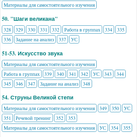
Материалы для самостоятельного изучения
50. "Шаги великана"
328
329
330
331
332
Работа в группах
334
335
336
Задание на анализ
337
УС
51-53. Искусство звука
Материалы для самостоятельного изучения
Работа в группах
339
340
341
342
УС
343
344
345
346
347
Задание на анализ
348
54. Струны Великой степи
Материалы для самостоятельного изучения
349
350
УС
351
Речевой тренинг
352
353
Материалы для самостоятельного изучения
УС
354
355