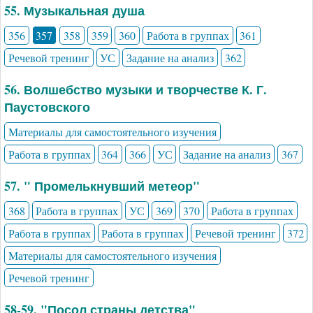
55. Музыкальная душа
356
357
358
359
360
Работа в группах
361
Речевой тренинг
УС
Задание на анализ
362
56. Волшебство музыки и творчестве К. Г.
Паустовского
Материалы для самостоятельного изучения
Работа в группах
364
366
УС
Задание на анализ
367
57. " Промелькнувший метеор"
368
Работа в группах
УС
369
370
Работа в группах
Работа в группах
Работа в группах
Речевой тренинг
372
Материалы для самостоятельного изучения
Речевой тренинг
58-59. "Посол страны детства"