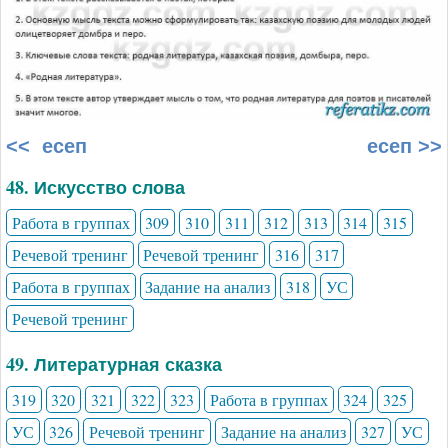
<< есеп
есеп >>
48. Искусство слова
Работа в группах
309
310
311
312
313
314
315
Речевой тренинг
Речевой тренинг
316
317
Работа в группах
Задание на анализ
318
УС
Речевой тренинг
49. Литературная сказка
319
320
321
322
323
Работа в группах
324
325
УС
326
Речевой тренинг
Задание на анализ
327
УС