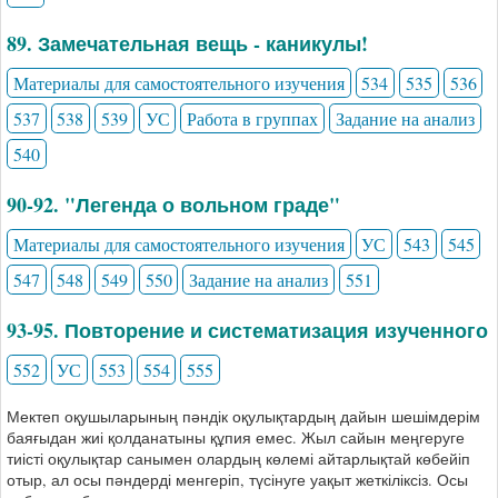
89. Замечательная вещь - каникулы!
Материалы для самостоятельного изучения
534
535
536
537
538
539
УС
Работа в группах
Задание на анализ
540
90-92. "Легенда о вольном граде"
Материалы для самостоятельного изучения
УС
543
545
547
548
549
550
Задание на анализ
551
93-95. Повторение и систематизация изученного
552
УС
553
554
555
Мектеп оқушыларының пәндік оқулықтардың дайын шешімдерім
баяғыдан жиі қолданатыны құпия емес. Жыл сайын меңгеруге
тиісті оқулықтар санымен олардың көлемі айтарлықтай көбейіп
отыр, ал осы пәндерді менгеріп, түсінуге уақыт жеткіліксіз. Осы