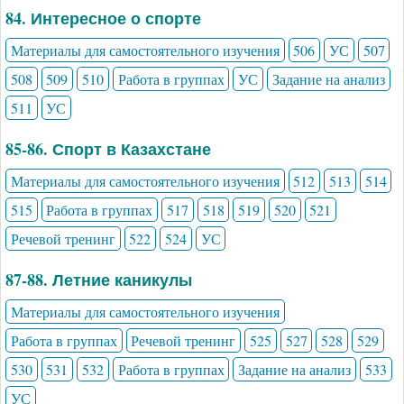
84. Интересное о спорте
Материалы для самостоятельного изучения
506
УС
507
508
509
510
Работа в группах
УС
Задание на анализ
511
УС
85-86. Спорт в Казахстане
Материалы для самостоятельного изучения
512
513
514
515
Работа в группах
517
518
519
520
521
Речевой тренинг
522
524
УС
87-88. Летние каникулы
Материалы для самостоятельного изучения
Работа в группах
Речевой тренинг
525
527
528
529
530
531
532
Работа в группах
Задание на анализ
533
УС