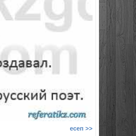
есеп >>