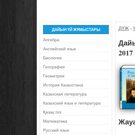
ДҮЖ
›
ДАЙЫН ҮЙ ЖҰМЫСТАРЫ
Алгебра
Дайы
Английский язык
2017
Биология
География
Геометрия
История Казахстана
Казахская литература
Казахский язык и литература
Қазақ тілі
Жау
Математика
Русский язык