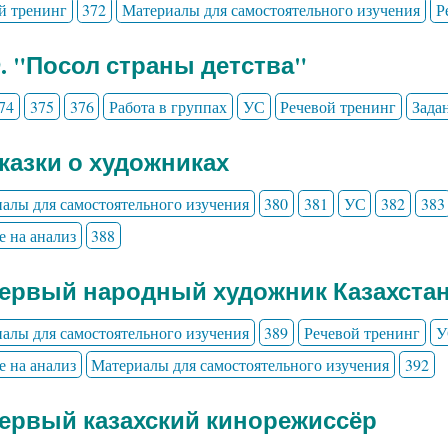
й тренинг
372
Материалы для самостоятельного изучения
Р
9. "Посол страны детства"
74
375
376
Работа в группах
УС
Речевой тренинг
Зада
Сказки о художниках
алы для самостоятельного изучения
380
381
УС
382
383
е на анализ
388
Первый народный художник Казахста
алы для самостоятельного изучения
389
Речевой тренинг
У
е на анализ
Материалы для самостоятельного изучения
392
Первый казахский кинорежиссёр