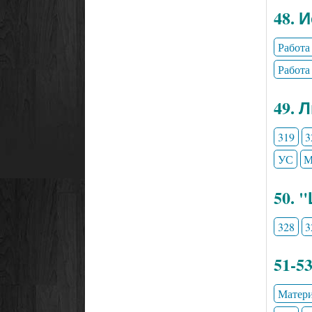
48. 
Работа
Работа
49. 
319
3
УС
М
50. 
328
3
51-5
Матери