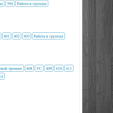
ах
394
Работа в группах
401
402
403
Работа в группах
евой тренинг
408
УС
409
410
411
14