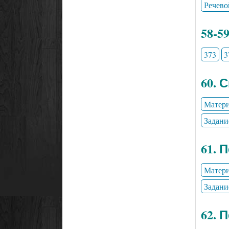
Речево
58-5
373
3
60. 
Матери
Задани
61. 
Матери
Задани
62. 