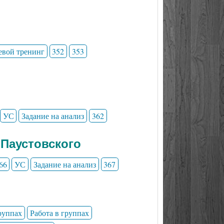
евой тренинг
352
353
УС
Задание на анализ
362
 Паустовского
66
УС
Задание на анализ
367
группах
Работа в группах