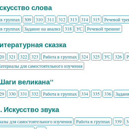
Искусство слова
 в группах
309
310
311
312
313
314
315
Речевой тре
 в группах
Задание на анализ
318
УС
Речевой тренинг
Литературная сказка
20
321
322
323
Работа в группах
324
325
УС
326
Р
атериалы для самостоятельного изучения
"Шаги великана"
29
330
331
332
Работа в группах
334
335
336
Задани
3. Искусство звука
алы для самостоятельного изучения
Работа в группах
339
3