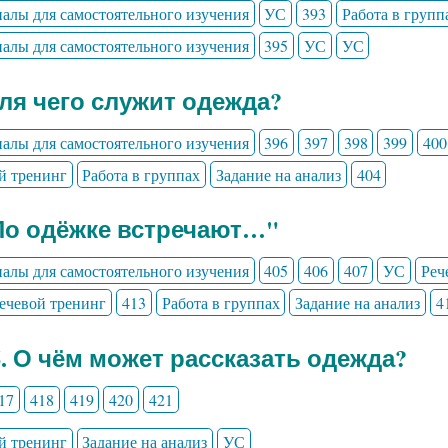
алы для самостоятельного изучения
УС
393
Работа в групп
алы для самостоятельного изучения
395
УС
УС
Для чего служит одежда?
алы для самостоятельного изучения
396
397
398
399
400
й тренинг
Работа в группах
Задание на анализ
404
По одёжке встречают…"
алы для самостоятельного изучения
405
406
407
УС
Реч
ечевой тренинг
413
Работа в группах
Задание на анализ
4
6. О чём может рассказать одежда?
17
418
419
420
421
й тренинг
Задание на анализ
УС