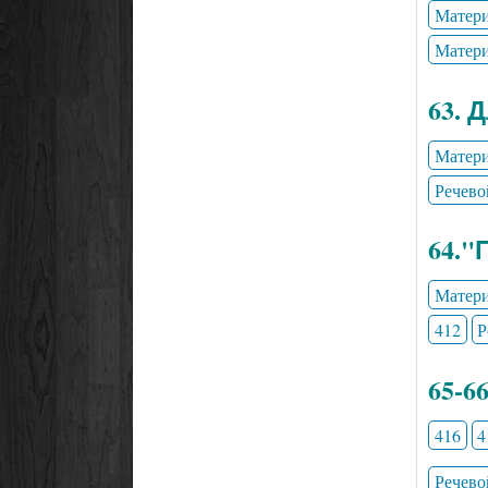
Матери
Матери
63. 
Матери
Речево
64."
Матери
412
Р
65-6
416
4
Речево