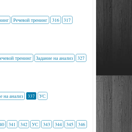
нинг
Речевой тренинг
316
317
ечевой тренинг
Задание на анализ
327
е на анализ
337
УС
40
341
342
УС
343
344
345
346