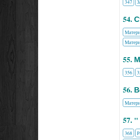
347
З
54. 
Матери
Матери
55. 
356
3
56. 
Матери
57. 
368
Р