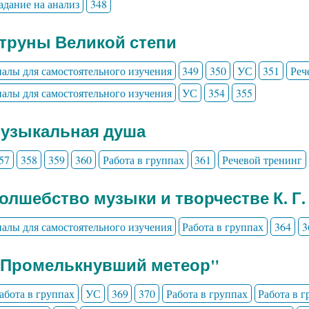
адание на анализ
348
Струны Великой степи
алы для самостоятельного изучения
349
350
УС
351
Реч
алы для самостоятельного изучения
УС
354
355
Музыкальная душа
57
358
359
360
Работа в группах
361
Речевой тренинг
Волшебство музыки и творчестве К. Г.
алы для самостоятельного изучения
Работа в группах
364
3
" Промелькнувший метеор"
абота в группах
УС
369
370
Работа в группах
Работа в 