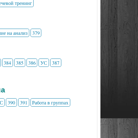
ечевой тренинг
ние на анализ
379
384
385
386
УС
387
на
С
390
391
Работа в группах