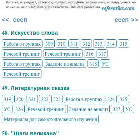
<< есеп
есеп >>
48. Искусство слова
Работа в группах
309
310
311
312
313
314
315
Речевой тренинг
Речевой тренинг
316
317
Работа в группах
Задание на анализ
318
УС
Речевой тренинг
49. Литературная сказка
319
320
321
322
323
Работа в группах
324
325
УС
326
Речевой тренинг
Задание на анализ
327
УС
Материалы для самостоятельного изучения
50. "Шаги великана"