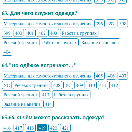
63. Для чего служит одежда?
Материалы для самостоятельного изучения
396
397
398
399
400
401
402
403
Работа в группах
Речевой тренинг
Работа в группах
Задание на анализ
404
64."По одёжке встречают…"
Материалы для самостоятельного изучения
405
406
407
УС
Речевой тренинг
408
УС
409
410
411
412
Речевой тренинг
413
Работа в группах
Задание на анализ
414
65-66. О чём может рассказать одежда?
416
417
418
419
420
421