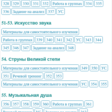
328
329
330
331
332
Работа в группах
334
335
336
Задание на анализ
337
УС
51-53. Искусство звука
Материалы для самостоятельного изучения
Работа в группах
339
340
341
342
УС
343
344
345
346
347
Задание на анализ
348
54. Струны Великой степи
Материалы для самостоятельного изучения
349
350
УС
351
Речевой тренинг
352
353
Материалы для самостоятельного изучения
УС
354
355
55. Музыкальная душа
356
357
358
359
360
Работа в группах
361
Речевой тренинг
УС
Задание на анализ
362