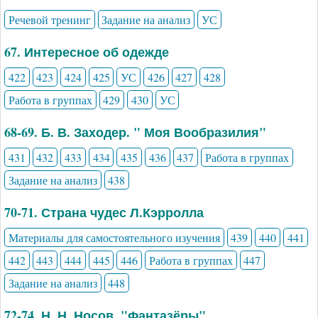
Речевой тренинг
Задание на анализ
УС
67. Интересное об одежде
422
423
424
425
УС
426
427
428
Работа в группах
429
430
УС
68-69. Б. В. Заходер. " Моя Вообразилия"
431
432
433
434
435
436
437
Работа в группах
Задание на анализ
438
70-71. Страна чудес Л.Кэрролла
Материалы для самостоятельного изучения
439
440
441
442
443
444
445
446
Работа в группах
447
Задание на анализ
448
72-74. Н. Н. Носов. "Фантазёры"