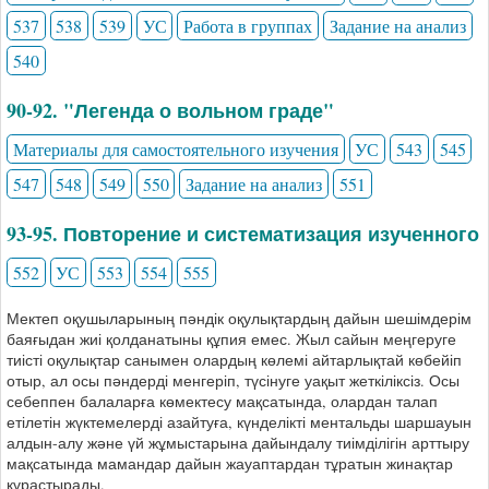
537
538
539
УС
Работа в группах
Задание на анализ
540
90-92. "Легенда о вольном граде"
Материалы для самостоятельного изучения
УС
543
545
547
548
549
550
Задание на анализ
551
93-95. Повторение и систематизация изученного
552
УС
553
554
555
Мектеп оқушыларының пәндік оқулықтардың дайын шешімдерім
баяғыдан жиі қолданатыны құпия емес. Жыл сайын меңгеруге
тиісті оқулықтар санымен олардың көлемі айтарлықтай көбейіп
отыр, ал осы пәндерді менгеріп, түсінуге уақыт жеткіліксіз. Осы
себеппен балаларға көмектесу мақсатында, олардан талап
етілетін жүктемелерді азайтуға, күнделікті ментальды шаршауын
алдын-алу және үй жұмыстарына дайындалу тиімділігін арттыру
мақсатында мамандар дайын жауаптардан тұратын жинақтар
құрастырады.