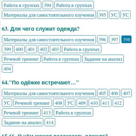
Работа в группах
394
Работа в группах
Материалы для самостоятельного изучения
395
УС
УС
63. Для чего служит одежда?
Материалы для самостоятельного изучения
396
397
398
399
400
401
402
403
Работа в группах
Речевой тренинг
Работа в группах
Задание на анализ
404
64."По одёжке встречают…"
Материалы для самостоятельного изучения
405
406
407
УС
Речевой тренинг
408
УС
409
410
411
412
Речевой тренинг
413
Работа в группах
Задание на анализ
414
65-66. О чём может рассказать одежда?