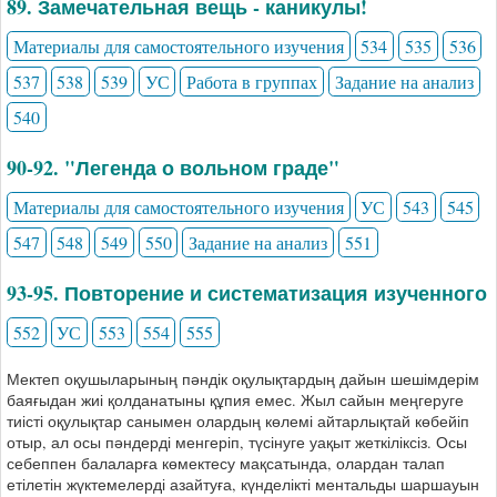
89. Замечательная вещь - каникулы!
Материалы для самостоятельного изучения
534
535
536
537
538
539
УС
Работа в группах
Задание на анализ
540
90-92. "Легенда о вольном граде"
Материалы для самостоятельного изучения
УС
543
545
547
548
549
550
Задание на анализ
551
93-95. Повторение и систематизация изученного
552
УС
553
554
555
Мектеп оқушыларының пәндік оқулықтардың дайын шешімдерім
баяғыдан жиі қолданатыны құпия емес. Жыл сайын меңгеруге
тиісті оқулықтар санымен олардың көлемі айтарлықтай көбейіп
отыр, ал осы пәндерді менгеріп, түсінуге уақыт жеткіліксіз. Осы
себеппен балаларға көмектесу мақсатында, олардан талап
етілетін жүктемелерді азайтуға, күнделікті ментальды шаршауын