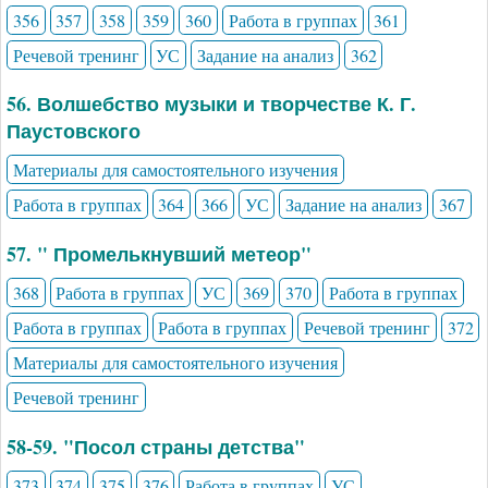
356
357
358
359
360
Работа в группах
361
Речевой тренинг
УС
Задание на анализ
362
56. Волшебство музыки и творчестве К. Г.
Паустовского
Материалы для самостоятельного изучения
Работа в группах
364
366
УС
Задание на анализ
367
57. " Промелькнувший метеор"
368
Работа в группах
УС
369
370
Работа в группах
Работа в группах
Работа в группах
Речевой тренинг
372
Материалы для самостоятельного изучения
Речевой тренинг
58-59. "Посол страны детства"
373
374
375
376
Работа в группах
УС