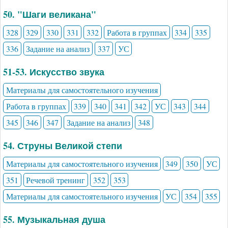
50. "Шаги великана"
328
329
330
331
332
Работа в группах
334
335
336
Задание на анализ
337
УС
51-53. Искусство звука
Материалы для самостоятельного изучения
Работа в группах
339
340
341
342
УС
343
344
345
346
347
Задание на анализ
348
54. Струны Великой степи
Материалы для самостоятельного изучения
349
350
УС
351
Речевой тренинг
352
353
Материалы для самостоятельного изучения
УС
354
355
55. Музыкальная душа