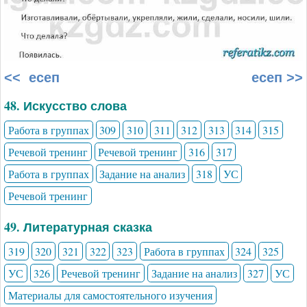
<< есеп
есеп >>
48. Искусство слова
Работа в группах
309
310
311
312
313
314
315
Речевой тренинг
Речевой тренинг
316
317
Работа в группах
Задание на анализ
318
УС
Речевой тренинг
49. Литературная сказка
319
320
321
322
323
Работа в группах
324
325
УС
326
Речевой тренинг
Задание на анализ
327
УС
Материалы для самостоятельного изучения