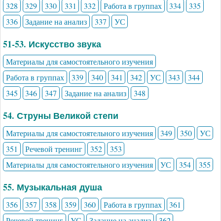
328
329
330
331
332
Работа в группах
334
335
336
Задание на анализ
337
УС
51-53. Искусство звука
Материалы для самостоятельного изучения
Работа в группах
339
340
341
342
УС
343
344
345
346
347
Задание на анализ
348
54. Струны Великой степи
Материалы для самостоятельного изучения
349
350
УС
351
Речевой тренинг
352
353
Материалы для самостоятельного изучения
УС
354
355
55. Музыкальная душа
356
357
358
359
360
Работа в группах
361
Речевой тренинг
УС
Задание на анализ
362