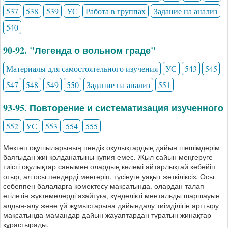
537
538
539
УС
Работа в группах
Задание на анализ
540
90-92. "Легенда о вольном граде"
Материалы для самостоятельного изучения
УС
543
545
547
548
549
550
Задание на анализ
551
93-95. Повторение и систематизация изученного
552
УС
553
554
555
Мектеп оқушыларының пәндік оқулықтардың дайын шешімдерім
баяғыдан жиі қолданатыны құпия емес. Жыл сайын меңгеруге
тиісті оқулықтар санымен олардың көлемі айтарлықтай көбейіп
отыр, ал осы пәндерді менгеріп, түсінуге уақыт жеткіліксіз. Осы
себеппен балаларға көмектесу мақсатында, олардан талап
етілетін жүктемелерді азайтуға, күнделікті ментальды шаршауын
алдын-алу және үй жұмыстарына дайындалу тиімділігін арттыру
мақсатында мамандар дайын жауаптардан тұратын жинақтар
құрастырады.