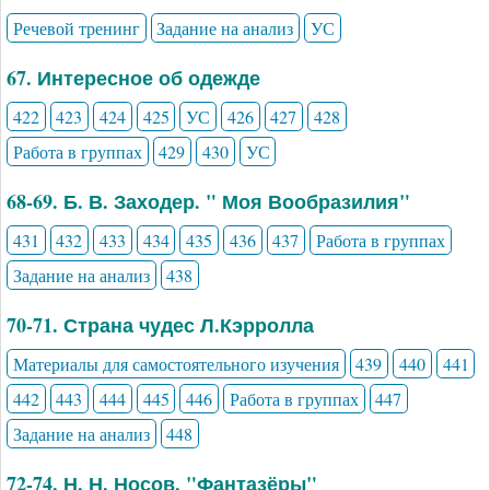
Речевой тренинг
Задание на анализ
УС
67. Интересное об одежде
422
423
424
425
УС
426
427
428
Работа в группах
429
430
УС
68-69. Б. В. Заходер. " Моя Вообразилия"
431
432
433
434
435
436
437
Работа в группах
Задание на анализ
438
70-71. Страна чудес Л.Кэрролла
Материалы для самостоятельного изучения
439
440
441
442
443
444
445
446
Работа в группах
447
Задание на анализ
448
72-74. Н. Н. Носов. "Фантазёры"