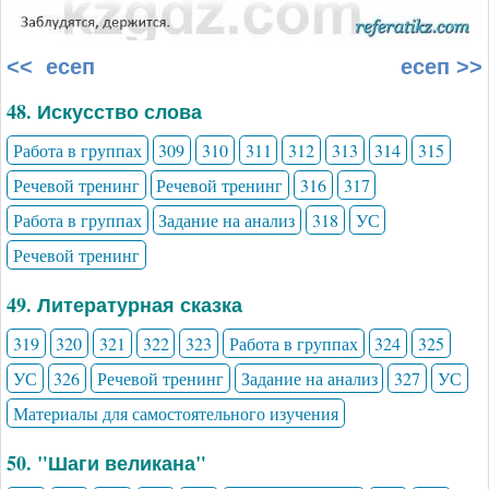
<< есеп
есеп >>
48. Искусство слова
Работа в группах
309
310
311
312
313
314
315
Речевой тренинг
Речевой тренинг
316
317
Работа в группах
Задание на анализ
318
УС
Речевой тренинг
49. Литературная сказка
319
320
321
322
323
Работа в группах
324
325
УС
326
Речевой тренинг
Задание на анализ
327
УС
Материалы для самостоятельного изучения
50. "Шаги великана"