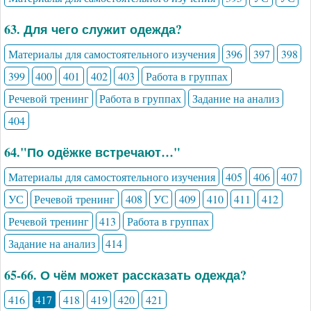
63. Для чего служит одежда?
Материалы для самостоятельного изучения
396
397
398
399
400
401
402
403
Работа в группах
Речевой тренинг
Работа в группах
Задание на анализ
404
64."По одёжке встречают…"
Материалы для самостоятельного изучения
405
406
407
УС
Речевой тренинг
408
УС
409
410
411
412
Речевой тренинг
413
Работа в группах
Задание на анализ
414
65-66. О чём может рассказать одежда?
416
417
418
419
420
421