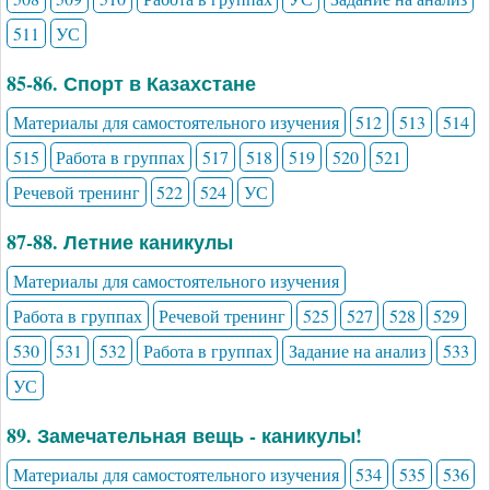
511
УС
85-86. Спорт в Казахстане
Материалы для самостоятельного изучения
512
513
514
515
Работа в группах
517
518
519
520
521
Речевой тренинг
522
524
УС
87-88. Летние каникулы
Материалы для самостоятельного изучения
Работа в группах
Речевой тренинг
525
527
528
529
530
531
532
Работа в группах
Задание на анализ
533
УС
89. Замечательная вещь - каникулы!
Материалы для самостоятельного изучения
534
535
536