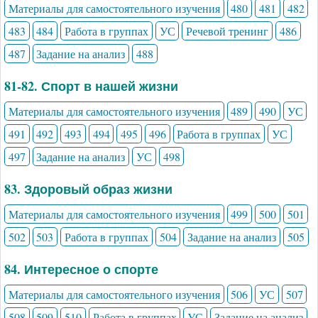
Материалы для самостоятельного изучения
480
481
482
483
484
Работа в группах
УС
Речевой тренинг
486
487
Задание на анализ
488
81-82. Спорт в нашей жизни
Материалы для самостоятельного изучения
489
490
УС
491
492
493
494
495
496
Работа в группах
УС
497
Задание на анализ
УС
498
83. Здоровый образ жизни
Материалы для самостоятельного изучения
499
500
501
502
503
Работа в группах
504
Задание на анализ
505
84. Интересное о спорте
Материалы для самостоятельного изучения
506
УС
507
508
509
510
Работа в группах
УС
Задание на анализ