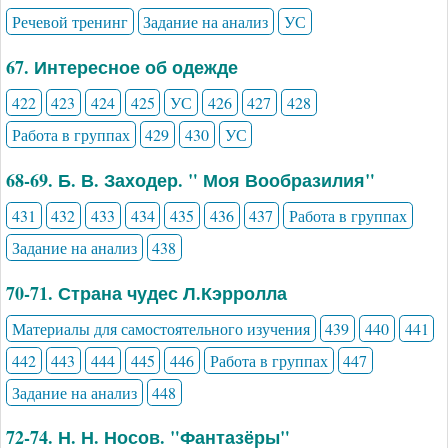
Речевой тренинг
Задание на анализ
УС
67. Интересное об одежде
422
423
424
425
УС
426
427
428
Работа в группах
429
430
УС
68-69. Б. В. Заходер. " Моя Вообразилия"
431
432
433
434
435
436
437
Работа в группах
Задание на анализ
438
70-71. Страна чудес Л.Кэрролла
Материалы для самостоятельного изучения
439
440
441
442
443
444
445
446
Работа в группах
447
Задание на анализ
448
72-74. Н. Н. Носов. "Фантазёры"