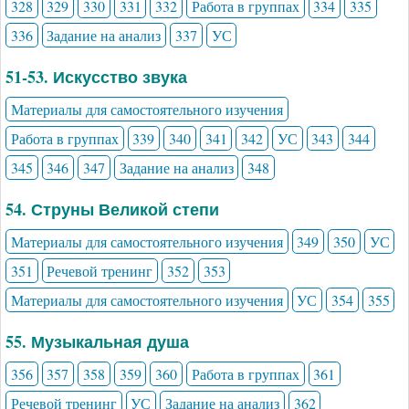
328
329
330
331
332
Работа в группах
334
335
336
Задание на анализ
337
УС
51-53. Искусство звука
Материалы для самостоятельного изучения
Работа в группах
339
340
341
342
УС
343
344
345
346
347
Задание на анализ
348
54. Струны Великой степи
Материалы для самостоятельного изучения
349
350
УС
351
Речевой тренинг
352
353
Материалы для самостоятельного изучения
УС
354
355
55. Музыкальная душа
356
357
358
359
360
Работа в группах
361
Речевой тренинг
УС
Задание на анализ
362