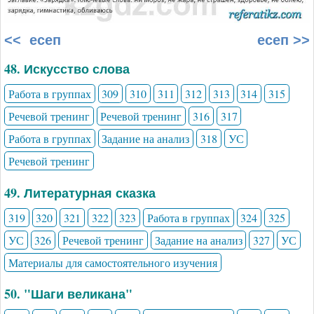
<< есеп
есеп >>
48. Искусство слова
Работа в группах
309
310
311
312
313
314
315
Речевой тренинг
Речевой тренинг
316
317
Работа в группах
Задание на анализ
318
УС
Речевой тренинг
49. Литературная сказка
319
320
321
322
323
Работа в группах
324
325
УС
326
Речевой тренинг
Задание на анализ
327
УС
Материалы для самостоятельного изучения
50. "Шаги великана"