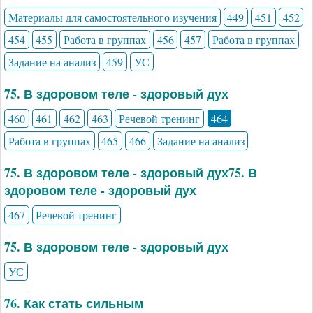
Материалы для самостоятельного изучения
449
451
452
454
455
Работа в группах
456
457
Работа в группах
Задание на анализ
459
УС
75. В здоровом теле - здоровый дух
460
461
462
463
Речевой тренинг
464
Работа в группах
465
466
Задание на анализ
75. В здоровом теле - здоровый дух75. В
здоровом теле - здоровый дух
467
Речевой тренинг
75. В здоровом теле - здоровый дух
УС
76. Как стать сильным