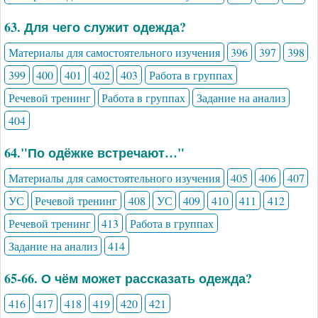
63. Для чего служит одежда?
Материалы для самостоятельного изучения
396
397
398
399
400
401
402
403
Работа в группах
Речевой тренинг
Работа в группах
Задание на анализ
404
64."По одёжке встречают…"
Материалы для самостоятельного изучения
405
406
407
УС
Речевой тренинг
408
УС
409
410
411
412
Речевой тренинг
413
Работа в группах
Задание на анализ
414
65-66. О чём может рассказать одежда?
416
417
418
419
420
421