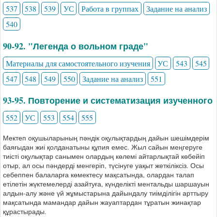
537
538
539
УС
Работа в группах
Задание на анализ
540
90-92. "Легенда о вольном граде"
Материалы для самостоятельного изучения
УС
543
545
547
548
549
550
Задание на анализ
551
93-95. Повторение и систематизация изученного
552
УС
553
554
555
Мектеп оқушыларының пәндік оқулықтардың дайын шешімдерім
баяғыдан жиі қолданатыны құпия емес. Жыл сайын меңгеруге
тиісті оқулықтар санымен олардың көлемі айтарлықтай көбейіп
отыр, ал осы пәндерді менгеріп, түсінуге уақыт жеткіліксіз. Осы
себеппен балаларға көмектесу мақсатында, олардан талап
етілетін жүктемелерді азайтуға, күнделікті ментальды шаршауын
алдын-алу және үй жұмыстарына дайындалу тиімділігін арттыру
мақсатында мамандар дайын жауаптардан тұратын жинақтар
құрастырады.