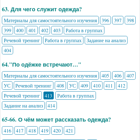
63. Для чего служит одежда?
Материалы для самостоятельного изучения
396
397
398
399
400
401
402
403
Работа в группах
Речевой тренинг
Работа в группах
Задание на анализ
404
64."По одёжке встречают…"
Материалы для самостоятельного изучения
405
406
407
УС
Речевой тренинг
408
УС
409
410
411
412
Речевой тренинг
413
Работа в группах
Задание на анализ
414
65-66. О чём может рассказать одежда?
416
417
418
419
420
421