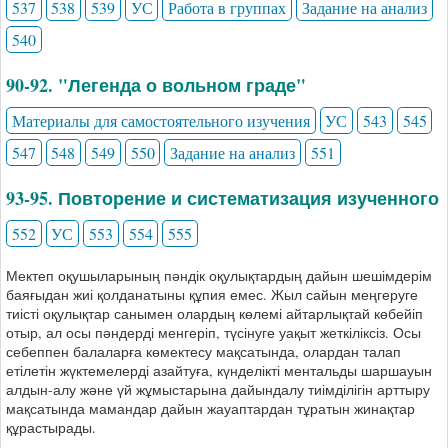
537
538
539
УС
Работа в группах
Задание на анализ
540
90-92. "Легенда о вольном граде"
Материалы для самостоятельного изучения
УС
543
545
547
548
549
550
Задание на анализ
551
93-95. Повторение и систематизация изученного
552
УС
553
554
555
Мектеп оқушыларының пәндік оқулықтардың дайын шешімдерім
баяғыдан жиі қолданатыны құпия емес. Жыл сайын меңгеруге
тиісті оқулықтар санымен олардың көлемі айтарлықтай көбейіп
отыр, ал осы пәндерді менгеріп, түсінуге уақыт жеткіліксіз. Осы
себеппен балаларға көмектесу мақсатында, олардан талап
етілетін жүктемелерді азайтуға, күнделікті ментальды шаршауын
алдын-алу және үй жұмыстарына дайындалу тиімділігін арттыру
мақсатында мамандар дайын жауаптардан тұратын жинақтар
құрастырады.