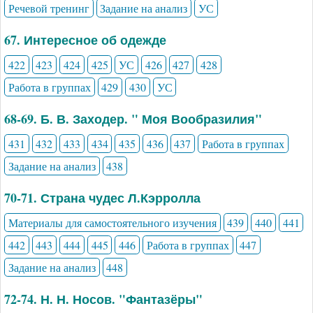
Речевой тренинг
Задание на анализ
УС
67. Интересное об одежде
422
423
424
425
УС
426
427
428
Работа в группах
429
430
УС
68-69. Б. В. Заходер. " Моя Вообразилия"
431
432
433
434
435
436
437
Работа в группах
Задание на анализ
438
70-71. Страна чудес Л.Кэрролла
Материалы для самостоятельного изучения
439
440
441
442
443
444
445
446
Работа в группах
447
Задание на анализ
448
72-74. Н. Н. Носов. "Фантазёры"