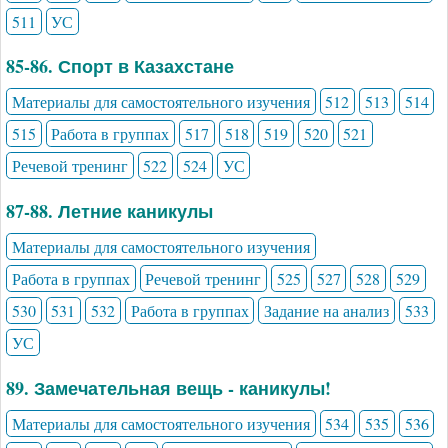
511
УС
85-86. Спорт в Казахстане
Материалы для самостоятельного изучения
512
513
514
515
Работа в группах
517
518
519
520
521
Речевой тренинг
522
524
УС
87-88. Летние каникулы
Материалы для самостоятельного изучения
Работа в группах
Речевой тренинг
525
527
528
529
530
531
532
Работа в группах
Задание на анализ
533
УС
89. Замечательная вещь - каникулы!
Материалы для самостоятельного изучения
534
535
536