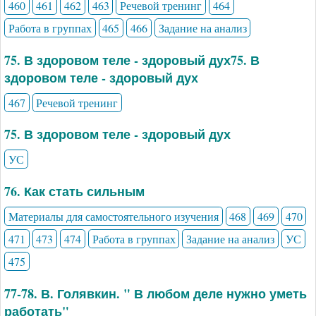
460
461
462
463
Речевой тренинг
464
Работа в группах
465
466
Задание на анализ
75. В здоровом теле - здоровый дух75. В
здоровом теле - здоровый дух
467
Речевой тренинг
75. В здоровом теле - здоровый дух
УС
76. Как стать сильным
Материалы для самостоятельного изучения
468
469
470
471
473
474
Работа в группах
Задание на анализ
УС
475
77-78. В. Голявкин. " В любом деле нужно уметь
работать"