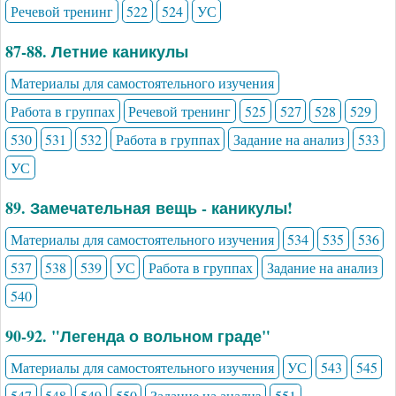
Речевой тренинг
522
524
УС
87-88. Летние каникулы
Материалы для самостоятельного изучения
Работа в группах
Речевой тренинг
525
527
528
529
530
531
532
Работа в группах
Задание на анализ
533
УС
89. Замечательная вещь - каникулы!
Материалы для самостоятельного изучения
534
535
536
537
538
539
УС
Работа в группах
Задание на анализ
540
90-92. "Легенда о вольном граде"
Материалы для самостоятельного изучения
УС
543
545
547
548
549
550
Задание на анализ
551