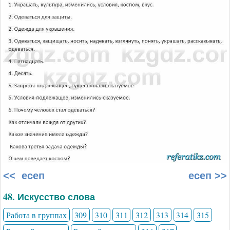
<< есеп
есеп >>
48. Искусство слова
Работа в группах
309
310
311
312
313
314
315