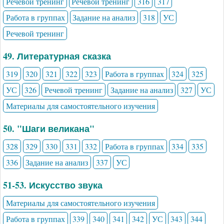
Речевой тренинг
Речевой тренинг
316
317
Работа в группах
Задание на анализ
318
УС
Речевой тренинг
49. Литературная сказка
319
320
321
322
323
Работа в группах
324
325
УС
326
Речевой тренинг
Задание на анализ
327
УС
Материалы для самостоятельного изучения
50. "Шаги великана"
328
329
330
331
332
Работа в группах
334
335
336
Задание на анализ
337
УС
51-53. Искусство звука
Материалы для самостоятельного изучения
Работа в группах
339
340
341
342
УС
343
344