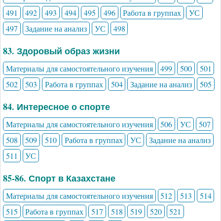
491
492
493
494
495
496
Работа в группах
УС
497
Задание на анализ
УС
498
83. Здоровый образ жизни
Материалы для самостоятельного изучения
499
500
501
502
503
Работа в группах
504
Задание на анализ
505
84. Интересное о спорте
Материалы для самостоятельного изучения
506
УС
507
508
509
510
Работа в группах
УС
Задание на анализ
511
УС
85-86. Спорт в Казахстане
Материалы для самостоятельного изучения
512
513
514
515
Работа в группах
517
518
519
520
521