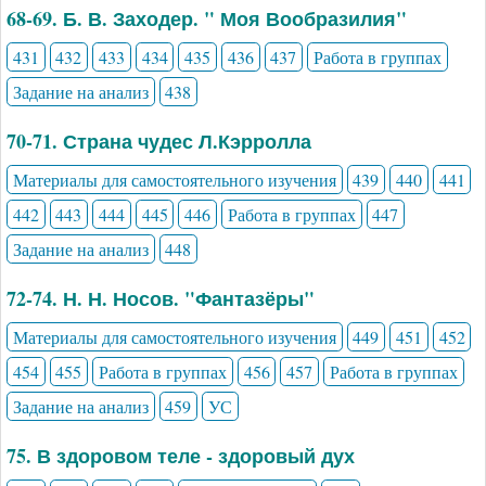
68-69. Б. В. Заходер. " Моя Вообразилия"
431
432
433
434
435
436
437
Работа в группах
Задание на анализ
438
70-71. Страна чудес Л.Кэрролла
Материалы для самостоятельного изучения
439
440
441
442
443
444
445
446
Работа в группах
447
Задание на анализ
448
72-74. Н. Н. Носов. "Фантазёры"
Материалы для самостоятельного изучения
449
451
452
454
455
Работа в группах
456
457
Работа в группах
Задание на анализ
459
УС
75. В здоровом теле - здоровый дух