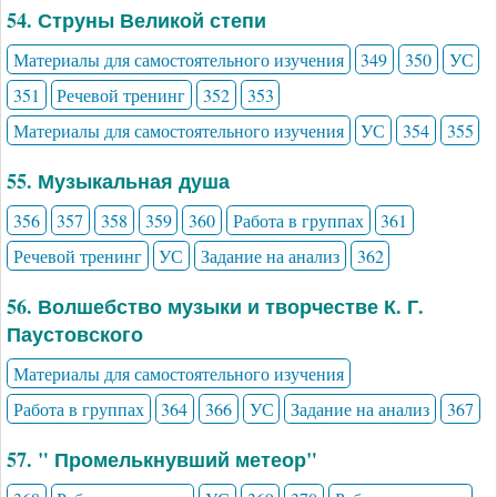
54. Струны Великой степи
Материалы для самостоятельного изучения
349
350
УС
351
Речевой тренинг
352
353
Материалы для самостоятельного изучения
УС
354
355
55. Музыкальная душа
356
357
358
359
360
Работа в группах
361
Речевой тренинг
УС
Задание на анализ
362
56. Волшебство музыки и творчестве К. Г.
Паустовского
Материалы для самостоятельного изучения
Работа в группах
364
366
УС
Задание на анализ
367
57. " Промелькнувший метеор"