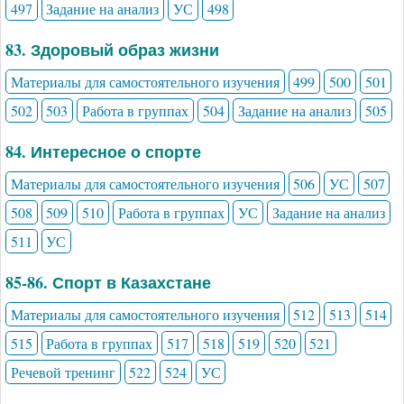
497
Задание на анализ
УС
498
83. Здоровый образ жизни
Материалы для самостоятельного изучения
499
500
501
502
503
Работа в группах
504
Задание на анализ
505
84. Интересное о спорте
Материалы для самостоятельного изучения
506
УС
507
508
509
510
Работа в группах
УС
Задание на анализ
511
УС
85-86. Спорт в Казахстане
Материалы для самостоятельного изучения
512
513
514
515
Работа в группах
517
518
519
520
521
Речевой тренинг
522
524
УС