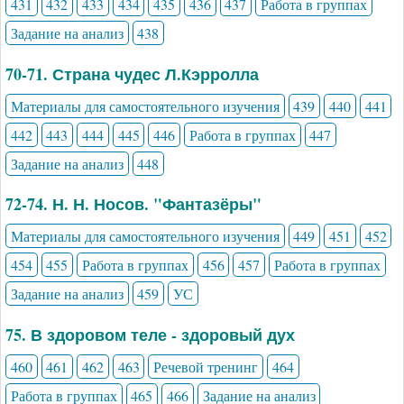
431
432
433
434
435
436
437
Работа в группах
Задание на анализ
438
70-71. Страна чудес Л.Кэрролла
Материалы для самостоятельного изучения
439
440
441
442
443
444
445
446
Работа в группах
447
Задание на анализ
448
72-74. Н. Н. Носов. "Фантазёры"
Материалы для самостоятельного изучения
449
451
452
454
455
Работа в группах
456
457
Работа в группах
Задание на анализ
459
УС
75. В здоровом теле - здоровый дух
460
461
462
463
Речевой тренинг
464
Работа в группах
465
466
Задание на анализ