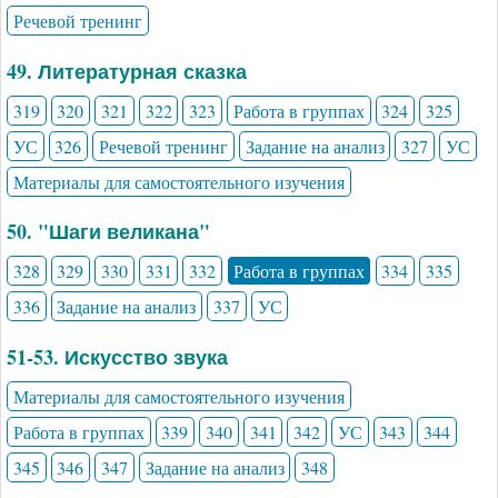
Речевой тренинг
49. Литературная сказка
319
320
321
322
323
Работа в группах
324
325
УС
326
Речевой тренинг
Задание на анализ
327
УС
Материалы для самостоятельного изучения
50. "Шаги великана"
328
329
330
331
332
Работа в группах
334
335
336
Задание на анализ
337
УС
51-53. Искусство звука
Материалы для самостоятельного изучения
Работа в группах
339
340
341
342
УС
343
344
345
346
347
Задание на анализ
348