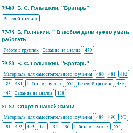
79-80. В. С. Голышкин. "Вратарь"
Речевой тренинг
77-78. В. Голявкин. " В любом деле нужно уметь
работать"
Работа в группах
Задание на анализ
479
79-80. В. С. Голышкин. "Вратарь"
Материалы для самостоятельного изучения
480
481
482
483
484
Работа в группах
УС
Речевой тренинг
486
487
Задание на анализ
488
81-82. Спорт в нашей жизни
Материалы для самостоятельного изучения
489
490
УС
491
492
493
494
495
496
Работа в группах
УС