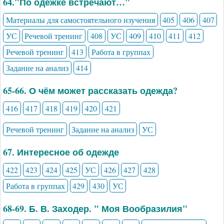
64."По одёжке встречают…"
Материалы для самостоятельного изучения
405
406
407
УС
Речевой тренинг
408
УС
409
410
411
412
Речевой тренинг
413
Работа в группах
Задание на анализ
414
65-66. О чём может рассказать одежда?
416
417
418
419
420
421
Речевой тренинг
Задание на анализ
УС
67. Интересное об одежде
422
423
424
425
УС
426
427
428
Работа в группах
429
430
УС
68-69. Б. В. Заходер. " Моя Вообразилия"