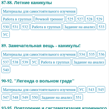
87-88. Летние каникулы
Материалы для самостоятельного изучения
Работа в группах
Речевой тренинг
525
527
528
529
530
531
532
Работа в группах
Задание на анализ
533
УС
89. Замечательная вещь - каникулы!
Материалы для самостоятельного изучения
534
535
536
537
538
539
УС
Работа в группах
Задание на анализ
540
90-92. "Легенда о вольном граде"
Материалы для самостоятельного изучения
УС
543
545
547
548
549
550
Задание на анализ
551
93-95. Повторение и систематизация изученного