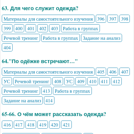
63. Для чего служит одежда?
Материалы для самостоятельного изучения
396
397
398
399
400
401
402
403
Работа в группах
Речевой тренинг
Работа в группах
Задание на анализ
404
64."По одёжке встречают…"
Материалы для самостоятельного изучения
405
406
407
УС
Речевой тренинг
408
УС
409
410
411
412
Речевой тренинг
413
Работа в группах
Задание на анализ
414
65-66. О чём может рассказать одежда?
416
417
418
419
420
421