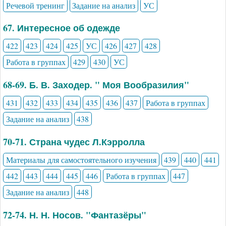
Речевой тренинг
Задание на анализ
УС
67. Интересное об одежде
422
423
424
425
УС
426
427
428
Работа в группах
429
430
УС
68-69. Б. В. Заходер. " Моя Вообразилия"
431
432
433
434
435
436
437
Работа в группах
Задание на анализ
438
70-71. Страна чудес Л.Кэрролла
Материалы для самостоятельного изучения
439
440
441
442
443
444
445
446
Работа в группах
447
Задание на анализ
448
72-74. Н. Н. Носов. "Фантазёры"