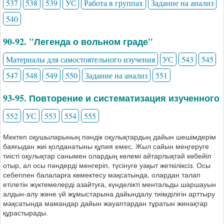
537
538
539
УС
Работа в группах
Задание на анализ
540
90-92. "Легенда о вольном граде"
Материалы для самостоятельного изучения
УС
543
545
547
548
549
550
Задание на анализ
551
93-95. Повторение и систематизация изученного
552
УС
553
554
555
Мектеп оқушыларының пәндік оқулықтардың дайын шешімдерім
баяғыдан жиі қолданатыны құпия емес. Жыл сайын меңгеруге
тиісті оқулықтар санымен олардың көлемі айтарлықтай көбейіп
отыр, ал осы пәндерді менгеріп, түсінуге уақыт жеткіліксіз. Осы
себеппен балаларға көмектесу мақсатында, олардан талап
етілетін жүктемелерді азайтуға, күнделікті ментальды шаршауын
алдын-алу және үй жұмыстарына дайындалу тиімділігін арттыру
мақсатында мамандар дайын жауаптардан тұратын жинақтар
құрастырады.