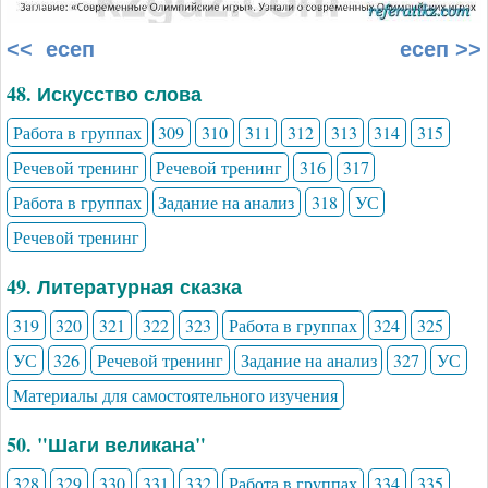
<< есеп
есеп >>
48. Искусство слова
Работа в группах
309
310
311
312
313
314
315
Речевой тренинг
Речевой тренинг
316
317
Работа в группах
Задание на анализ
318
УС
Речевой тренинг
49. Литературная сказка
319
320
321
322
323
Работа в группах
324
325
УС
326
Речевой тренинг
Задание на анализ
327
УС
Материалы для самостоятельного изучения
50. "Шаги великана"
328
329
330
331
332
Работа в группах
334
335