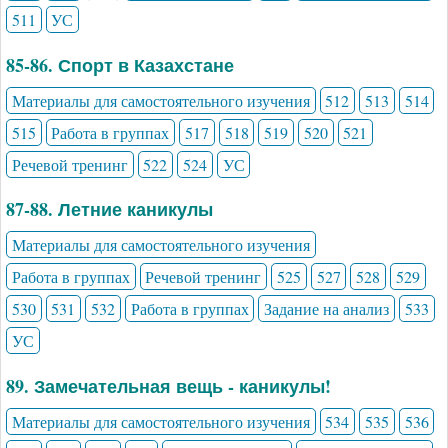
511
УС
85-86. Спорт в Казахстане
Материалы для самостоятельного изучения
512
513
514
515
Работа в группах
517
518
519
520
521
Речевой тренинг
522
524
УС
87-88. Летние каникулы
Материалы для самостоятельного изучения
Работа в группах
Речевой тренинг
525
527
528
529
530
531
532
Работа в группах
Задание на анализ
533
УС
89. Замечательная вещь - каникулы!
Материалы для самостоятельного изучения
534
535
536