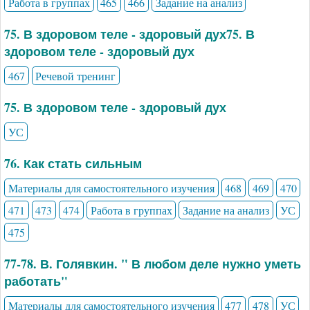
Работа в группах
465
466
Задание на анализ
75. В здоровом теле - здоровый дух75. В
здоровом теле - здоровый дух
467
Речевой тренинг
75. В здоровом теле - здоровый дух
УС
76. Как стать сильным
Материалы для самостоятельного изучения
468
469
470
471
473
474
Работа в группах
Задание на анализ
УС
475
77-78. В. Голявкин. " В любом деле нужно уметь
работать"
Материалы для самостоятельного изучения
477
478
УС