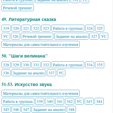
Речевой тренинг
49. Литературная сказка
319
320
321
322
323
Работа в группах
324
325
УС
326
Речевой тренинг
Задание на анализ
327
УС
Материалы для самостоятельного изучения
50. "Шаги великана"
328
329
330
331
332
Работа в группах
334
335
336
Задание на анализ
337
УС
51-53. Искусство звука
Материалы для самостоятельного изучения
Работа в группах
339
340
341
342
УС
343
344
345
346
347
Задание на анализ
348