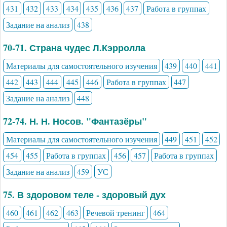
431
432
433
434
435
436
437
Работа в группах
Задание на анализ
438
70-71. Страна чудес Л.Кэрролла
Материалы для самостоятельного изучения
439
440
441
442
443
444
445
446
Работа в группах
447
Задание на анализ
448
72-74. Н. Н. Носов. "Фантазёры"
Материалы для самостоятельного изучения
449
451
452
454
455
Работа в группах
456
457
Работа в группах
Задание на анализ
459
УС
75. В здоровом теле - здоровый дух
460
461
462
463
Речевой тренинг
464