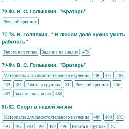
79-80. В. С. Голышкин. "Вратарь"
Речевой тренинг
77-78. В. Голявкин. " В любом деле нужно уметь
работать"
Работа в группах
Задание на анализ
479
79-80. В. С. Голышкин. "Вратарь"
Материалы для самостоятельного изучения
480
481
482
483
484
Работа в группах
УС
Речевой тренинг
486
487
Задание на анализ
488
81-82. Спорт в нашей жизни
Материалы для самостоятельного изучения
489
490
УС
491
492
493
494
495
496
Работа в группах
УС