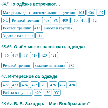
64."По одёжке встречают…"
Материалы для самостоятельного изучения
405
406
407
УС
Речевой тренинг
408
УС
409
410
411
412
Речевой тренинг
413
Работа в группах
Задание на анализ
414
65-66. О чём может рассказать одежда?
416
417
418
419
420
421
Речевой тренинг
Задание на анализ
УС
67. Интересное об одежде
422
423
424
425
УС
426
427
428
Работа в группах
429
430
УС
68-69. Б. В. Заходер. " Моя Вообразилия"