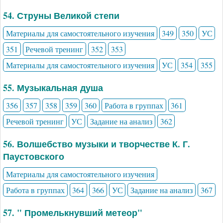
54. Струны Великой степи
Материалы для самостоятельного изучения
349
350
УС
351
Речевой тренинг
352
353
Материалы для самостоятельного изучения
УС
354
355
55. Музыкальная душа
356
357
358
359
360
Работа в группах
361
Речевой тренинг
УС
Задание на анализ
362
56. Волшебство музыки и творчестве К. Г.
Паустовского
Материалы для самостоятельного изучения
Работа в группах
364
366
УС
Задание на анализ
367
57. " Промелькнувший метеор"