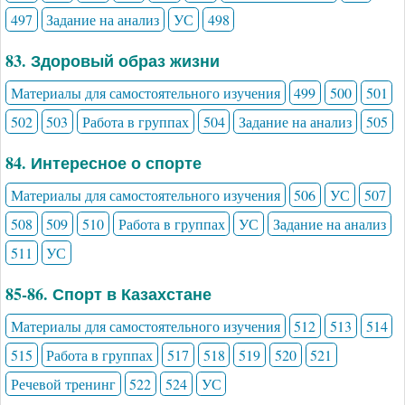
497
Задание на анализ
УС
498
83. Здоровый образ жизни
Материалы для самостоятельного изучения
499
500
501
502
503
Работа в группах
504
Задание на анализ
505
84. Интересное о спорте
Материалы для самостоятельного изучения
506
УС
507
508
509
510
Работа в группах
УС
Задание на анализ
511
УС
85-86. Спорт в Казахстане
Материалы для самостоятельного изучения
512
513
514
515
Работа в группах
517
518
519
520
521
Речевой тренинг
522
524
УС