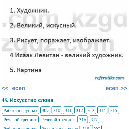
<< есеп
есеп >>
48. Искусство слова
Работа в группах
309
310
311
312
313
314
315
Речевой тренинг
Речевой тренинг
316
317
Работа в группах
Задание на анализ
318
УС