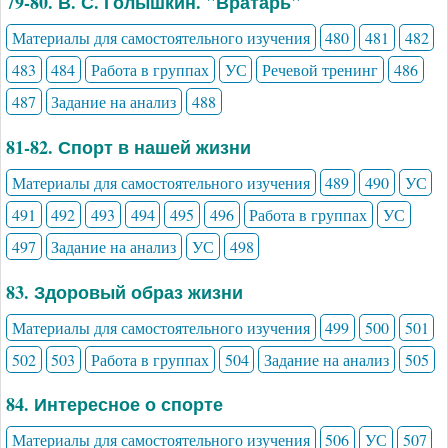
79-80. В. С. Голышкин. "Вратарь"
Материалы для самостоятельного изучения
480
481
482
483
484
Работа в группах
УС
Речевой тренинг
486
487
Задание на анализ
488
81-82. Спорт в нашей жизни
Материалы для самостоятельного изучения
489
490
УС
491
492
493
494
495
496
Работа в группах
УС
497
Задание на анализ
УС
498
83. Здоровый образ жизни
Материалы для самостоятельного изучения
499
500
501
502
503
Работа в группах
504
Задание на анализ
505
84. Интересное о спорте
Материалы для самостоятельного изучения
506
УС
507