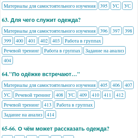
Материалы для самостоятельного изучения
395
УС
УС
63. Для чего служит одежда?
Материалы для самостоятельного изучения
396
397
398
399
400
401
402
403
Работа в группах
Речевой тренинг
Работа в группах
Задание на анализ
404
64."По одёжке встречают…"
Материалы для самостоятельного изучения
405
406
407
УС
Речевой тренинг
408
УС
409
410
411
412
Речевой тренинг
413
Работа в группах
Задание на анализ
414
65-66. О чём может рассказать одежда?