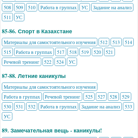
508
509
510
Работа в группах
УС
Задание на анализ
511
УС
85-86. Спорт в Казахстане
Материалы для самостоятельного изучения
512
513
514
515
Работа в группах
517
518
519
520
521
Речевой тренинг
522
524
УС
87-88. Летние каникулы
Материалы для самостоятельного изучения
Работа в группах
Речевой тренинг
525
527
528
529
530
531
532
Работа в группах
Задание на анализ
533
УС
89. Замечательная вещь - каникулы!