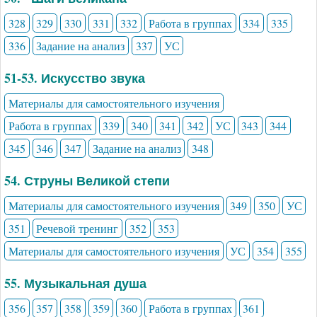
328
329
330
331
332
Работа в группах
334
335
336
Задание на анализ
337
УС
51-53. Искусство звука
Материалы для самостоятельного изучения
Работа в группах
339
340
341
342
УС
343
344
345
346
347
Задание на анализ
348
54. Струны Великой степи
Материалы для самостоятельного изучения
349
350
УС
351
Речевой тренинг
352
353
Материалы для самостоятельного изучения
УС
354
355
55. Музыкальная душа
356
357
358
359
360
Работа в группах
361