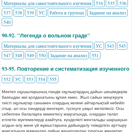
Материалы для самостоятельного изучения
534
535
536
537
538
539
УС
Работа в группах
Задание на анализ
540
90-92. "Легенда о вольном граде"
Материалы для самостоятельного изучения
УС
543
545
547
548
549
550
Задание на анализ
551
93-95. Повторение и систематизация изученного
552
УС
553
554
555
Мектеп оқушыларының пәндік оқулықтардың дайын шешімдерім
баяғыдан жиі қолданатыны құпия емес. Жыл сайын меңгеруге
тиісті оқулықтар санымен олардың көлемі айтарлықтай көбейіп
отыр, ал осы пәндерді менгеріп, түсінуге уақыт жеткіліксіз. Осы
себеппен балаларға көмектесу мақсатында, олардан талап
етілетін жүктемелерді азайтуға, күнделікті ментальды шаршауын
алдын-алу және үй жұмыстарына дайындалу тиімділігін арттыру
мақсатында мамандар дайын жауаптардан тұратын жинақтар