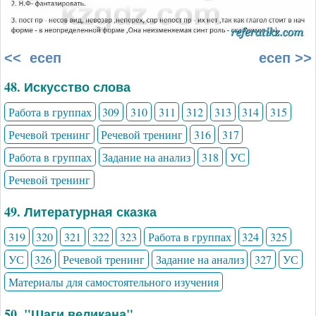
<< есеп
есеп >>
48. Искусство слова
Работа в группах
309
310
311
312
313
314
315
Речевой тренинг
Речевой тренинг
316
317
Работа в группах
Задание на анализ
318
УС
Речевой тренинг
49. Литературная сказка
319
320
321
322
323
Работа в группах
324
325
УС
326
Речевой тренинг
Задание на анализ
327
УС
Материалы для самостоятельного изучения
50. "Шаги великана"