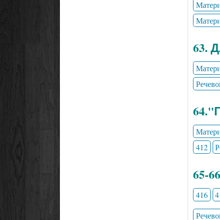
Матери
Матери
63. 
Матери
Речево
64."
Матери
412
Р
65-6
416
4
Речево