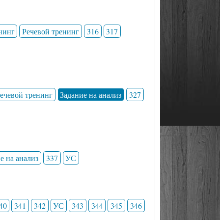
нинг
Речевой тренинг
316
317
ечевой тренинг
Задание на анализ
327
е на анализ
337
УС
40
341
342
УС
343
344
345
346