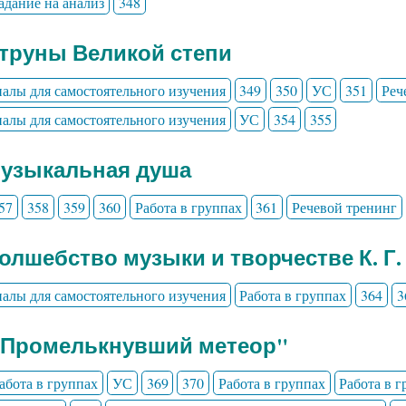
адание на анализ
348
Струны Великой степи
алы для самостоятельного изучения
349
350
УС
351
Реч
алы для самостоятельного изучения
УС
354
355
Музыкальная душа
57
358
359
360
Работа в группах
361
Речевой тренинг
Волшебство музыки и творчестве К. Г.
алы для самостоятельного изучения
Работа в группах
364
3
" Промелькнувший метеор"
абота в группах
УС
369
370
Работа в группах
Работа в 