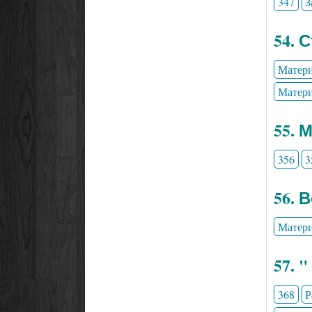
347
З
54. 
Матери
Матери
55. 
356
3
56. 
Матери
57. 
368
Р