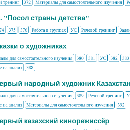
й тренинг
372
Материалы для самостоятельного изучения
Р
9. "Посол страны детства"
74
375
376
Работа в группах
УС
Речевой тренинг
Зада
Сказки о художниках
алы для самостоятельного изучения
380
381
УС
382
383
е на анализ
388
Первый народный художник Казахста
алы для самостоятельного изучения
389
Речевой тренинг
У
е на анализ
Материалы для самостоятельного изучения
392
Первый казахский кинорежиссёр