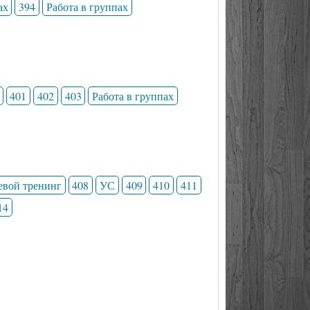
ах
394
Работа в группах
401
402
403
Работа в группах
евой тренинг
408
УС
409
410
411
14