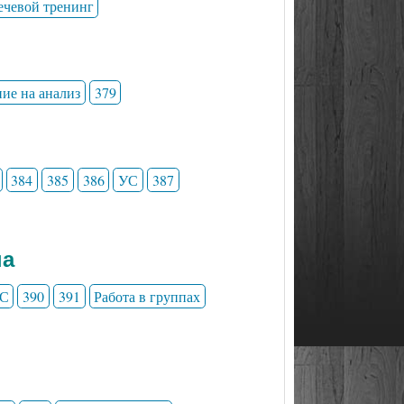
ечевой тренинг
ние на анализ
379
384
385
386
УС
387
на
С
390
391
Работа в группах