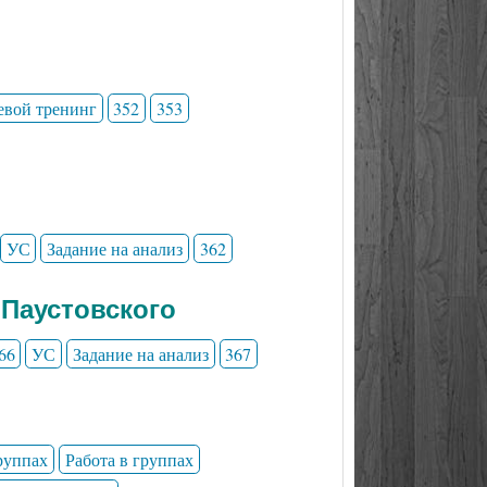
евой тренинг
352
353
УС
Задание на анализ
362
 Паустовского
66
УС
Задание на анализ
367
группах
Работа в группах