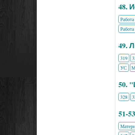
48. 
Работа
Работа
49. 
319
3
УС
М
50. 
328
3
51-5
Матери