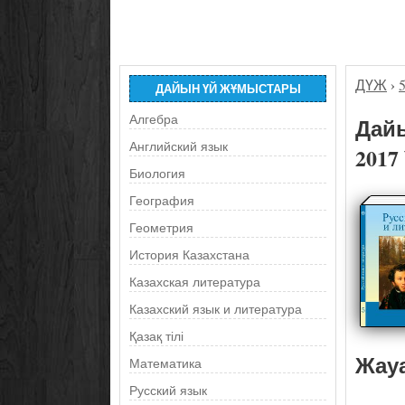
ДҮЖ
›
ДАЙЫН ҮЙ ЖҰМЫСТАРЫ
Алгебра
Дайы
Английский язык
2017
Биология
География
Геометрия
История Казахстана
Казахская литература
Казахский язык и литература
Қазақ тілі
Жау
Математика
Русский язык