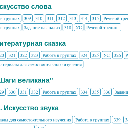
Искусство слова
 в группах
309
310
311
312
313
314
315
Речевой тре
 в группах
Задание на анализ
318
УС
Речевой тренинг
Литературная сказка
20
321
322
323
Работа в группах
324
325
УС
326
Р
атериалы для самостоятельного изучения
"Шаги великана"
29
330
331
332
Работа в группах
334
335
336
Задани
3. Искусство звука
алы для самостоятельного изучения
Работа в группах
339
3