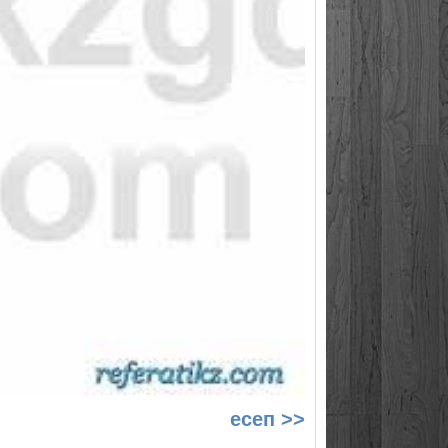
есеп >>