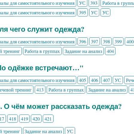
алы для самостоятельного изучения
УС
393
Работа в групп
алы для самостоятельного изучения
395
УС
УС
Для чего служит одежда?
алы для самостоятельного изучения
396
397
398
399
400
й тренинг
Работа в группах
Задание на анализ
404
По одёжке встречают…"
алы для самостоятельного изучения
405
406
407
УС
Реч
ечевой тренинг
413
Работа в группах
Задание на анализ
4
6. О чём может рассказать одежда?
17
418
419
420
421
й тренинг
Задание на анализ
УС