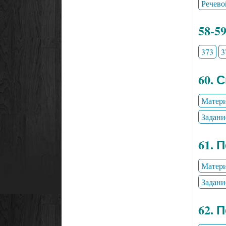
Речево
58-5
373
3
60. 
Матери
Задани
61. 
Матери
Задани
62. 