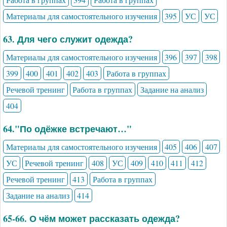
Материалы для самостоятельного изучения
395
УС
УС
63. Для чего служит одежда?
Материалы для самостоятельного изучения
396
397
398
399
400
401
402
403
Работа в группах
Речевой тренинг
Работа в группах
Задание на анализ
404
64."По одёжке встречают…"
Материалы для самостоятельного изучения
405
406
407
УС
Речевой тренинг
408
УС
409
410
411
412
Речевой тренинг
413
Работа в группах
Задание на анализ
414
65-66. О чём может рассказать одежда?