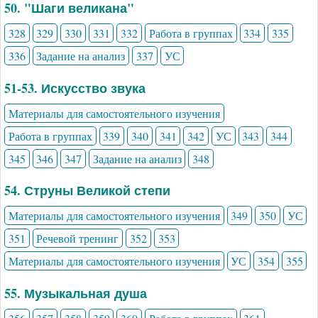
50. "Шаги великана"
328
329
330
331
332
Работа в группах
334
335
336
Задание на анализ
337
УС
51-53. Искусство звука
Материалы для самостоятельного изучения
Работа в группах
339
340
341
342
УС
343
344
345
346
347
Задание на анализ
348
54. Струны Великой степи
Материалы для самостоятельного изучения
349
350
УС
351
Речевой тренинг
352
353
Материалы для самостоятельного изучения
УС
354
355
55. Музыкальная душа