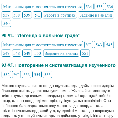
Материалы для самостоятельного изучения
534
535
536
537
538
539
УС
Работа в группах
Задание на анализ
540
90-92. "Легенда о вольном граде"
Материалы для самостоятельного изучения
УС
543
545
547
548
549
550
Задание на анализ
551
93-95. Повторение и систематизация изученного
552
УС
553
554
555
Мектеп оқушыларының пәндік оқулықтардың дайын шешімдерім
баяғыдан жиі қолданатыны құпия емес. Жыл сайын меңгеруге
тиісті оқулықтар санымен олардың көлемі айтарлықтай көбейіп
отыр, ал осы пәндерді менгеріп, түсінуге уақыт жеткіліксіз. Осы
себеппен балаларға көмектесу мақсатында, олардан талап
етілетін жүктемелерді азайтуға, күнделікті ментальды шаршауын
алдын-алу және үй жұмыстарына дайындалу тиімділігін арттыру