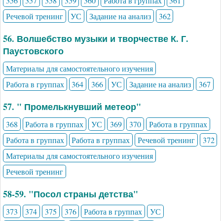
356
357
358
359
360
Работа в группах
361
Речевой тренинг
УС
Задание на анализ
362
56. Волшебство музыки и творчестве К. Г.
Паустовского
Материалы для самостоятельного изучения
Работа в группах
364
366
УС
Задание на анализ
367
57. " Промелькнувший метеор"
368
Работа в группах
УС
369
370
Работа в группах
Работа в группах
Работа в группах
Речевой тренинг
372
Материалы для самостоятельного изучения
Речевой тренинг
58-59. "Посол страны детства"
373
374
375
376
Работа в группах
УС