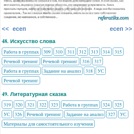
<< есеп
есеп >>
48. Искусство слова
Работа в группах
309
310
311
312
313
314
315
Речевой тренинг
Речевой тренинг
316
317
Работа в группах
Задание на анализ
318
УС
Речевой тренинг
49. Литературная сказка
319
320
321
322
323
Работа в группах
324
325
УС
326
Речевой тренинг
Задание на анализ
327
УС
Материалы для самостоятельного изучения