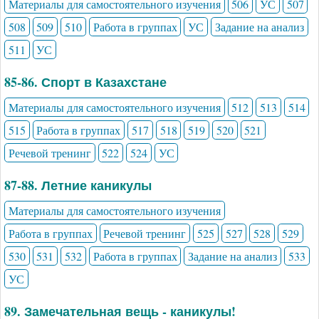
Материалы для самостоятельного изучения
506
УС
507
508
509
510
Работа в группах
УС
Задание на анализ
511
УС
85-86. Спорт в Казахстане
Материалы для самостоятельного изучения
512
513
514
515
Работа в группах
517
518
519
520
521
Речевой тренинг
522
524
УС
87-88. Летние каникулы
Материалы для самостоятельного изучения
Работа в группах
Речевой тренинг
525
527
528
529
530
531
532
Работа в группах
Задание на анализ
533
УС
89. Замечательная вещь - каникулы!