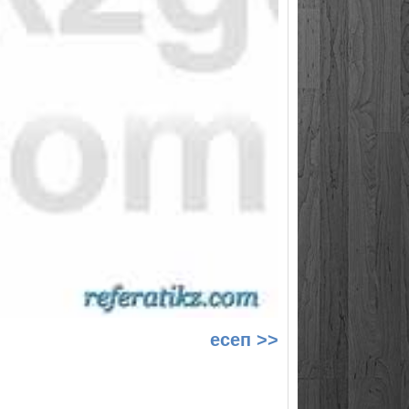
есеп >>