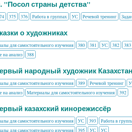
9. "Посол страны детства"
74
375
376
Работа в группах
УС
Речевой тренинг
Зада
Сказки о художниках
алы для самостоятельного изучения
380
381
УС
382
383
е на анализ
388
Первый народный художник Казахста
алы для самостоятельного изучения
389
Речевой тренинг
У
е на анализ
Материалы для самостоятельного изучения
392
Первый казахский кинорежиссёр
алы для самостоятельного изучения
УС
393
Работа в групп
алы для самостоятельного изучения
395
УС
УС