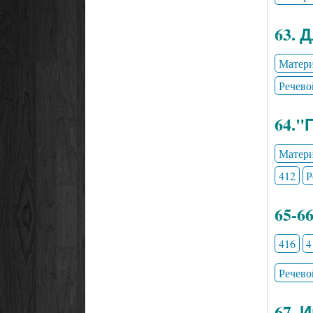
63. 
Матери
Речево
64."
Матери
412
Р
65-6
416
4
Речево
67. 