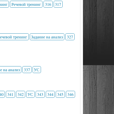
нинг
Речевой тренинг
316
317
ечевой тренинг
Задание на анализ
327
е на анализ
337
УС
40
341
342
УС
343
344
345
346