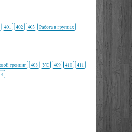
401
402
403
Работа в группах
евой тренинг
408
УС
409
410
411
14