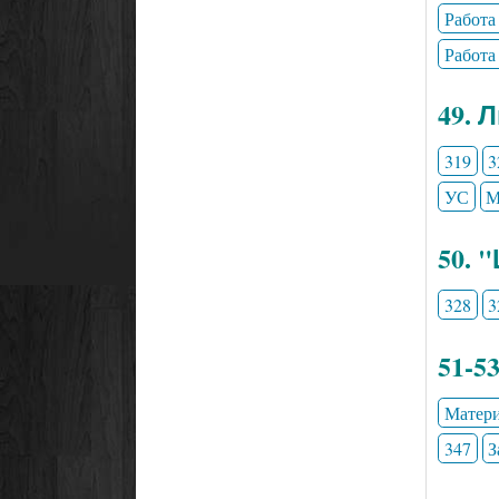
Работа
Работа
49. 
319
3
УС
М
50. 
328
3
51-5
Матери
347
З