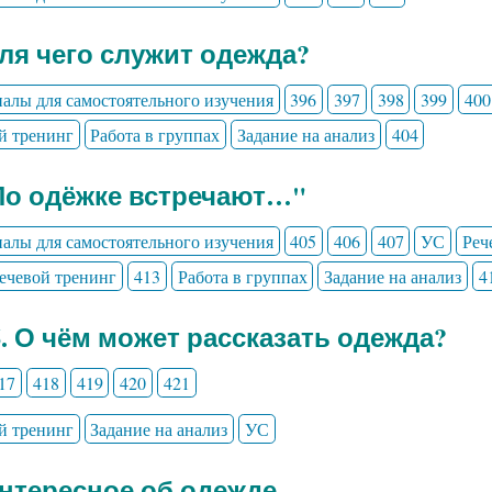
Для чего служит одежда?
алы для самостоятельного изучения
396
397
398
399
400
й тренинг
Работа в группах
Задание на анализ
404
По одёжке встречают…"
алы для самостоятельного изучения
405
406
407
УС
Реч
ечевой тренинг
413
Работа в группах
Задание на анализ
4
6. О чём может рассказать одежда?
17
418
419
420
421
й тренинг
Задание на анализ
УС
Интересное об одежде