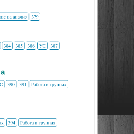
ние на анализ
379
384
385
386
УС
387
на
С
390
391
Работа в группах
ах
394
Работа в группах