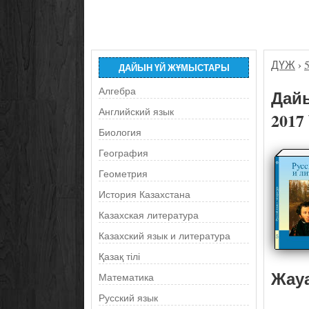
ДҮЖ
›
ДАЙЫН ҮЙ ЖҰМЫСТАРЫ
Алгебра
Дайы
Английский язык
2017
Биология
География
Геометрия
История Казахстана
Казахская литература
Казахский язык и литература
Қазақ тілі
Жау
Математика
Русский язык