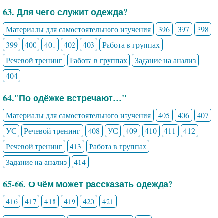
63. Для чего служит одежда?
Материалы для самостоятельного изучения
396
397
398
399
400
401
402
403
Работа в группах
Речевой тренинг
Работа в группах
Задание на анализ
404
64."По одёжке встречают…"
Материалы для самостоятельного изучения
405
406
407
УС
Речевой тренинг
408
УС
409
410
411
412
Речевой тренинг
413
Работа в группах
Задание на анализ
414
65-66. О чём может рассказать одежда?
416
417
418
419
420
421