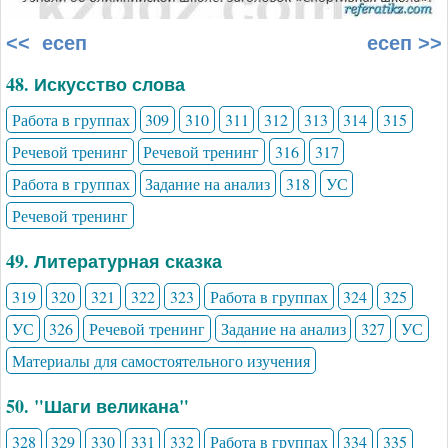
<< есеп
есеп >>
48. Искусство слова
Работа в группах
309
310
311
312
313
314
315
Речевой тренинг
Речевой тренинг
316
317
Работа в группах
Задание на анализ
318
УС
Речевой тренинг
49. Литературная сказка
319
320
321
322
323
Работа в группах
324
325
УС
326
Речевой тренинг
Задание на анализ
327
УС
Материалы для самостоятельного изучения
50. "Шаги великана"
328
329
330
331
332
Работа в группах
334
335