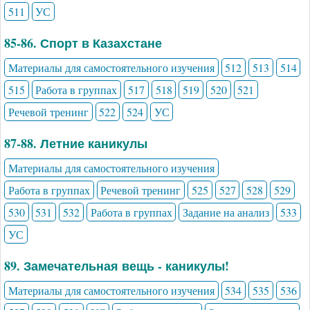
511
УС
85-86. Спорт в Казахстане
Материалы для самостоятельного изучения
512
513
514
515
Работа в группах
517
518
519
520
521
Речевой тренинг
522
524
УС
87-88. Летние каникулы
Материалы для самостоятельного изучения
Работа в группах
Речевой тренинг
525
527
528
529
530
531
532
Работа в группах
Задание на анализ
533
УС
89. Замечательная вещь - каникулы!
Материалы для самостоятельного изучения
534
535
536