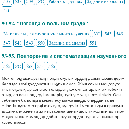
537
538
539
УС
Работа в группах
Задание на анализ
540
90-92. "Легенда о вольном граде"
Материалы для самостоятельного изучения
УС
543
545
547
548
549
550
Задание на анализ
551
93-95. Повторение и систематизация изученного
552
УС
553
554
555
Мектеп оқушыларының пәндік оқулықтардың дайын шешімдерім
баяғыдан жиі қолданатыны құпия емес. Жыл сайын меңгеруге
тиісті оқулықтар санымен олардың көлемі айтарлықтай көбейіп
отыр, ал осы пәндерді менгеріп, түсінуге уақыт жеткіліксіз. Осы
себеппен балаларға көмектесу мақсатында, олардан талап
етілетін жүктемелерді азайтуға, күнделікті ментальды шаршауын
алдын-алу және үй жұмыстарына дайындалу тиімділігін арттыру
мақсатында мамандар дайын жауаптардан тұратын жинақтар
құрастырады.