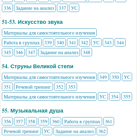
336
Задание на анализ
337
УС
51-53. Искусство звука
Материалы для самостоятельного изучения
Работа в группах
339
340
341
342
УС
343
344
345
346
347
Задание на анализ
348
54. Струны Великой степи
Материалы для самостоятельного изучения
349
350
УС
351
Речевой тренинг
352
353
Материалы для самостоятельного изучения
УС
354
355
55. Музыкальная душа
356
357
358
359
360
Работа в группах
361
Речевой тренинг
УС
Задание на анализ
362