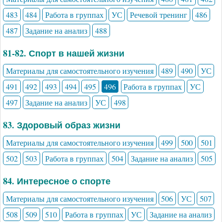
483
484
Работа в группах
УС
Речевой тренинг
486
487
Задание на анализ
488
81-82. Спорт в нашей жизни
Материалы для самостоятельного изучения
489
490
УС
491
492
493
494
495
496
Работа в группах
УС
497
Задание на анализ
УС
498
83. Здоровый образ жизни
Материалы для самостоятельного изучения
499
500
501
502
503
Работа в группах
504
Задание на анализ
505
84. Интересное о спорте
Материалы для самостоятельного изучения
506
УС
507
508
509
510
Работа в группах
УС
Задание на анализ