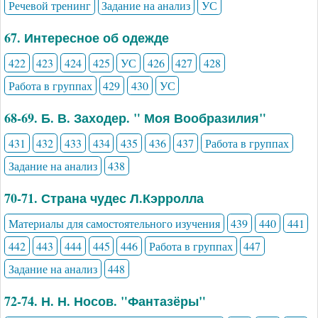
Речевой тренинг
Задание на анализ
УС
67. Интересное об одежде
422
423
424
425
УС
426
427
428
Работа в группах
429
430
УС
68-69. Б. В. Заходер. " Моя Вообразилия"
431
432
433
434
435
436
437
Работа в группах
Задание на анализ
438
70-71. Страна чудес Л.Кэрролла
Материалы для самостоятельного изучения
439
440
441
442
443
444
445
446
Работа в группах
447
Задание на анализ
448
72-74. Н. Н. Носов. "Фантазёры"