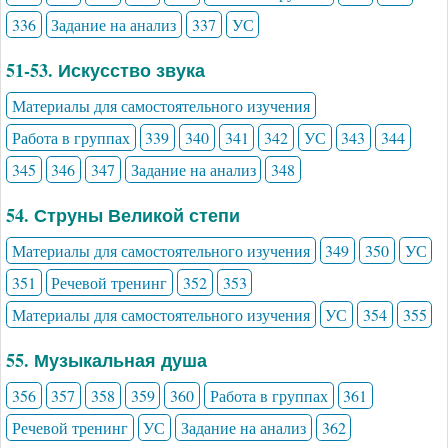
336
Задание на анализ
337
УС
51-53. Искусство звука
Материалы для самостоятельного изучения
Работа в группах
339
340
341
342
УС
343
344
345
346
347
Задание на анализ
348
54. Струны Великой степи
Материалы для самостоятельного изучения
349
350
УС
351
Речевой тренинг
352
353
Материалы для самостоятельного изучения
УС
354
355
55. Музыкальная душа
356
357
358
359
360
Работа в группах
361
Речевой тренинг
УС
Задание на анализ
362