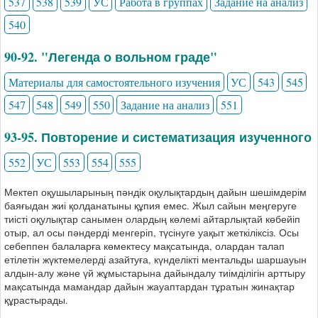
537
538
539
УС
Работа в группах
Задание на анализ
540
90-92. "Легенда о вольном граде"
Материалы для самостоятельного изучения
УС
543
545
547
548
549
550
Задание на анализ
551
93-95. Повторение и систематизация изученного
552
УС
553
554
555
Мектеп оқушыларының пәндік оқулықтардың дайын шешімдерім
баяғыдан жиі қолданатыны құпия емес. Жыл сайын меңгеруге
тиісті оқулықтар санымен олардың көлемі айтарлықтай көбейіп
отыр, ал осы пәндерді менгеріп, түсінуге уақыт жеткіліксіз. Осы
себеппен балаларға көмектесу мақсатында, олардан талап
етілетін жүктемелерді азайтуға, күнделікті ментальды шаршауын
алдын-алу және үй жұмыстарына дайындалу тиімділігін арттыру
мақсатында мамандар дайын жауаптардан тұратын жинақтар
құрастырады.