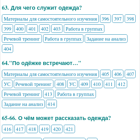
63. Для чего служит одежда?
Материалы для самостоятельного изучения
396
397
398
399
400
401
402
403
Работа в группах
Речевой тренинг
Работа в группах
Задание на анализ
404
64."По одёжке встречают…"
Материалы для самостоятельного изучения
405
406
407
УС
Речевой тренинг
408
УС
409
410
411
412
Речевой тренинг
413
Работа в группах
Задание на анализ
414
65-66. О чём может рассказать одежда?
416
417
418
419
420
421