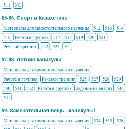
511
УС
85-86. Спорт в Казахстане
Материалы для самостоятельного изучения
512
513
514
515
Работа в группах
517
518
519
520
521
Речевой тренинг
522
524
УС
87-88. Летние каникулы
Материалы для самостоятельного изучения
Работа в группах
Речевой тренинг
525
527
528
529
530
531
532
Работа в группах
Задание на анализ
533
УС
89. Замечательная вещь - каникулы!
Материалы для самостоятельного изучения
534
535
536