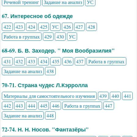
Речевой тренинг
Задание на анализ
УС
67. Интересное об одежде
422
423
424
425
УС
426
427
428
Работа в группах
429
430
УС
68-69. Б. В. Заходер. " Моя Вообразилия"
431
432
433
434
435
436
437
Работа в группах
Задание на анализ
438
70-71. Страна чудес Л.Кэрролла
Материалы для самостоятельного изучения
439
440
441
442
443
444
445
446
Работа в группах
447
Задание на анализ
448
72-74. Н. Н. Носов. "Фантазёры"