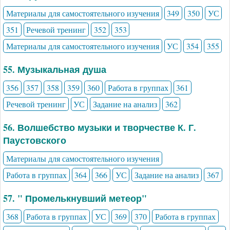
Материалы для самостоятельного изучения
349
350
УС
351
Речевой тренинг
352
353
Материалы для самостоятельного изучения
УС
354
355
55. Музыкальная душа
356
357
358
359
360
Работа в группах
361
Речевой тренинг
УС
Задание на анализ
362
56. Волшебство музыки и творчестве К. Г.
Паустовского
Материалы для самостоятельного изучения
Работа в группах
364
366
УС
Задание на анализ
367
57. " Промелькнувший метеор"
368
Работа в группах
УС
369
370
Работа в группах