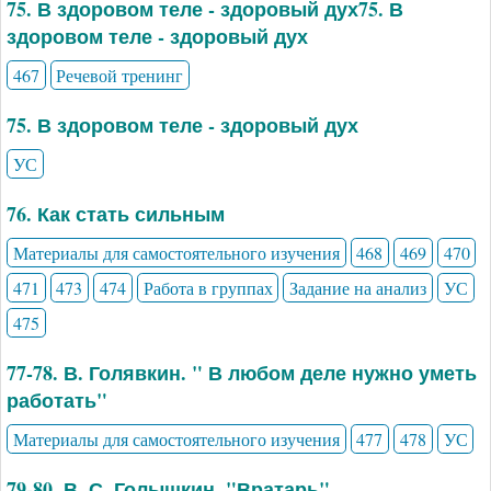
75. В здоровом теле - здоровый дух75. В
здоровом теле - здоровый дух
467
Речевой тренинг
75. В здоровом теле - здоровый дух
УС
76. Как стать сильным
Материалы для самостоятельного изучения
468
469
470
471
473
474
Работа в группах
Задание на анализ
УС
475
77-78. В. Голявкин. " В любом деле нужно уметь
работать"
Материалы для самостоятельного изучения
477
478
УС
79-80. В. С. Голышкин. "Вратарь"