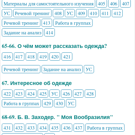
Материалы для самостоятельного изучения
405
406
407
УС
Речевой тренинг
408
УС
409
410
411
412
Речевой тренинг
413
Работа в группах
Задание на анализ
414
65-66. О чём может рассказать одежда?
416
417
418
419
420
421
Речевой тренинг
Задание на анализ
УС
67. Интересное об одежде
422
423
424
425
УС
426
427
428
Работа в группах
429
430
УС
68-69. Б. В. Заходер. " Моя Вообразилия"
431
432
433
434
435
436
437
Работа в группах