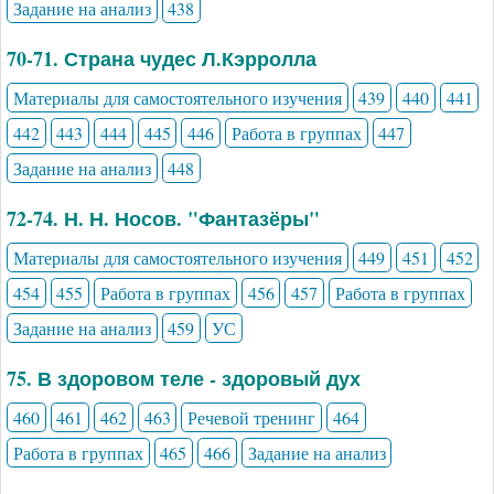
Задание на анализ
438
70-71. Страна чудес Л.Кэрролла
Материалы для самостоятельного изучения
439
440
441
442
443
444
445
446
Работа в группах
447
Задание на анализ
448
72-74. Н. Н. Носов. "Фантазёры"
Материалы для самостоятельного изучения
449
451
452
454
455
Работа в группах
456
457
Работа в группах
Задание на анализ
459
УС
75. В здоровом теле - здоровый дух
460
461
462
463
Речевой тренинг
464
Работа в группах
465
466
Задание на анализ