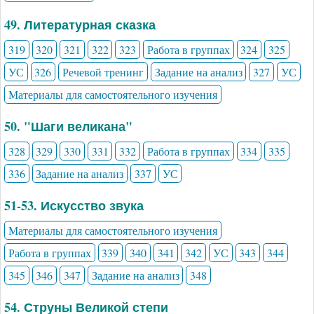
49. Литературная сказка
319
320
321
322
323
Работа в группах
324
325
УС
326
Речевой тренинг
Задание на анализ
327
УС
Материалы для самостоятельного изучения
50. "Шаги великана"
328
329
330
331
332
Работа в группах
334
335
336
Задание на анализ
337
УС
51-53. Искусство звука
Материалы для самостоятельного изучения
Работа в группах
339
340
341
342
УС
343
344
345
346
347
Задание на анализ
348
54. Струны Великой степи