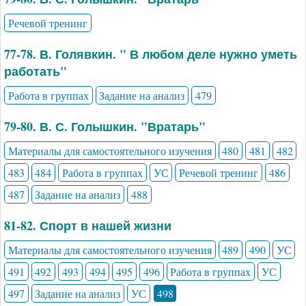
Речевой тренинг
77-78. В. Голявкин. " В любом деле нужно уметь
работать"
Работа в группах
Задание на анализ
479
79-80. В. С. Голышкин. "Вратарь"
Материалы для самостоятельного изучения
480
481
482
483
484
Работа в группах
УС
Речевой тренинг
486
487
Задание на анализ
488
81-82. Спорт в нашей жизни
Материалы для самостоятельного изучения
489
490
УС
491
492
493
494
495
496
Работа в группах
УС
497
Задание на анализ
УС
498