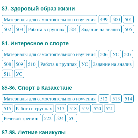
83. Здоровый образ жизни
Материалы для самостоятельного изучения
499
500
501
502
503
Работа в группах
504
Задание на анализ
505
84. Интересное о спорте
Материалы для самостоятельного изучения
506
УС
507
508
509
510
Работа в группах
УС
Задание на анализ
511
УС
85-86. Спорт в Казахстане
Материалы для самостоятельного изучения
512
513
514
515
Работа в группах
517
518
519
520
521
Речевой тренинг
522
524
УС
87-88. Летние каникулы